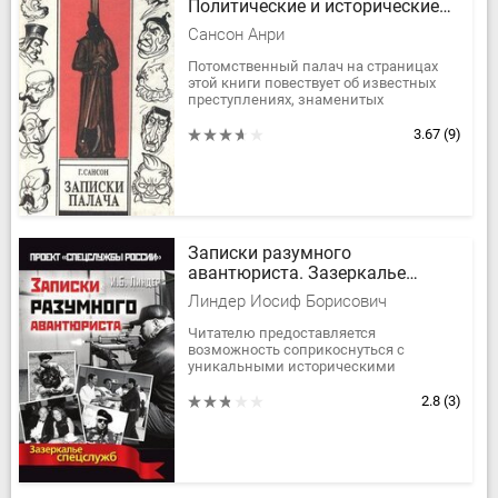
Политические и исторические
тайны Франции, книга 2
Сансон Анри
Потомственный палач на страницах
этой книги повествует об известных
преступлениях, знаменитых
преступниках XVIII–XIX вв., способах
казни, методах истязания и пыток....
3.67
(9)
Записки разумного
авантюриста. Зазеркалье
спецслужб
Линдер Иосиф Борисович
Читателю предоставляется
возможность соприкоснуться с
уникальными историческими
событиями из мира секретных служб,
относящимися к 70–90-м годам XX
2.8
(3)
века. Автору...