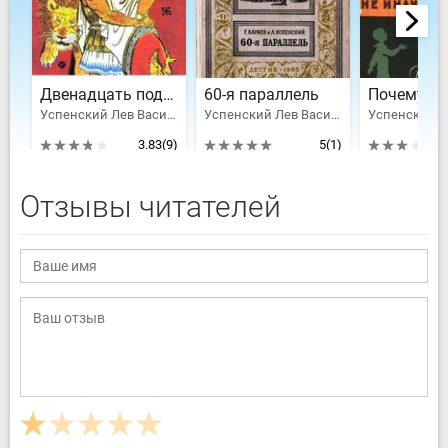
Двенадцать подвигов Геракла
60-я параллель
Почему не
Успенский Лев Васильевич, Успенский Всеволод Васильевич
Успенский Лев Васильевич, Караев Георгий Николаевич
3.83
(9)
5
(1)
Отзывы читателей