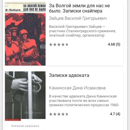
За Волгой земли для нас не
было. Записки снайпера
Зайцев Василий Григорьевич
Василий Григорьевич Зайцев —
участник Сталинградского сражения,
знатный снайпер, организатор
снайперского движения в 62-й армии.
Герой Советского Союза. В своих...
4.68
(5)
Записки адвоката
Каминская Дина Исааковна
В качестве адвоката Дина Каминская
участвовала почти во всех самых
громких политических процессах 1960-
1970-х годов: она защищала Владимира
Буковского, Юрия Галанскова,...
4.7
(4)