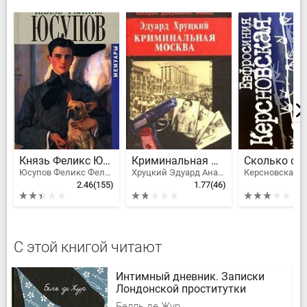
Князь Феликс Юсупов. Мемуары
Криминальная Москва
Юсупов Феликс Феликсович, Князь Феликс Юсупов
Хруцкий Эдуард Анатольевич
2.46
(155)
1.77
(46)
С этой книгой читают
Интимный дневник. Записки
Лондонской проститутки
Белль де Жур