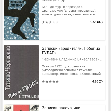
Бель де Жур - в переводе с
французского "дневная красавица",
литературный псевдоним элитной
лондонской проститутки. Ее блог
вызвал бурю эмоций у читателей и
2.55
(37)
позже стал...
Записки «вредителя». Побег из
ГУЛАГа
Чернавин Владимир Вячеславович, Чернавина Татьяна Васильевна
Осенью 1922 года советские
руководители решили в качестве
концлагеря использовать Соловецкий
монастырь, и в Кеми появилась
пересылка, в которую зимой
4.96
(7)
набивали...
Записки палача, или