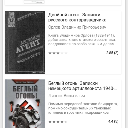
Двойной агент. Записки
русского контрразведчика
Орлов Владимир Григорьевич
Книга Владимира Орлова (1882-1941),
действительного статского советника,
следователя по особо важным делам
при штабе Западного фронта в период
первой мировой войны,...
2.85
(2)
Беглый огонь! Записки
немецкого артиллериста 1940-
1945
Липпих Вильгельм
Помимо передовой тактики блицкрига,
помимо сокрушительных танковых
клиньев и грозных пикировщиков,
наводивших ужас на врага, к началу
Второй мировой войны Вермахт
4.4
(5)
обладал...