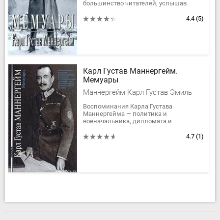
большинство читателей, услышав
чеканную фамилию `Маннергейм`?
Смутное упоминание о `Линии
4.4
(5)
Маннергейма`...
Карл Густав Маннергейм.
Мемуары
Маннергейм Карл Густав Эмиль
Воспоминания Карла Густава
Маннергейма — политика и
военачальника, дипломата и
путешественника проливают свет на
непростые моменты
4.7
(1)
взаимоотношений России со своей...