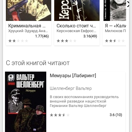
Криминальная Москва
Сколько стоит человек
Хруцкий Эдуард Анатольевич
Керсновская Евфросиния
1.77
(46)
3.16
(49)
С этой книгой читают
Мемуары [Лабиринт]
Шелленберг Вальтер
В своих воспоминаниях руководитель
внешней разведки нацистской
Германии Вальтер Шелленберг
рассказывает об истории создания
политической разведки, развития
3.6
(10)
Главного...