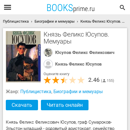
Публицистика
Биографии и мемуары
Князь Феликс Юсупов. Мемуары скачать книгу
Князь Феликс Юсупов.
Мемуары
Юсупов Феликс Феликсович
Князь Феликс Юсупов
Оцените книгу
2.46
155
Жанр:
Публицистика
,
Биографии и мемуары
Скачать
Читать онлайн
Князь Феликс Феликсович Юсупов, граф Сумароков-
Эльстон младший - родовитый аристократ, семейство