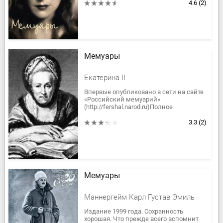
глазами одной из талантливейших...
4.6
(2)
Мемуары
Екатеринa II
Впервые опубликовано в сети на сайте
«Российский мемуарий»
(http://fershal.narod.ru)Полное
соответствие текста печатному
изданию не гарантируется. Нумерация
3.3
(2)
в фигурных...
Мемуары
Маннергейм Карл Густав Эмиль
Издание 1999 года. Сохранность
хорошая. Что прежде всего вспомнит