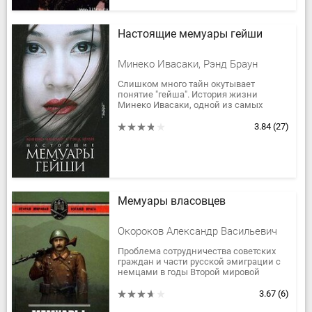
Настоящие мемуары гейши
Минеко Ивасаки, Рэнд Браун
Слишком много тайн окутывает
понятие "гейша". История жизни
Минеко Ивасаки, одной из самых
легендарных гейш Японии, призвана
объяснить европейским и
3.84
(27)
американским...
Мемуары власовцев
Окороков Александр Васильевич
Проблема сотрудничества советских
граждан и части русской эмиграции с
немцами в годы Второй мировой
войны долгое время находилась за
плотной стеной умолчания, а если и...
3.67
(6)