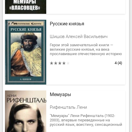
Русские князья
Шишов Алексей Васильевич
Герои этой замечательной книги —
великие русские князья, на века
прославившие отечественную историю
своими делами. Они строили города,
вели нескончаемые войны с врагами...
4
(4)
Мемуары
Рифеншталь Лени
"Мемуары" Лени Рифеншталь (1902-
2003), впервые переведенные на
русский язык, воистину, сенсационный
памятник эпохи, запечатлевший время