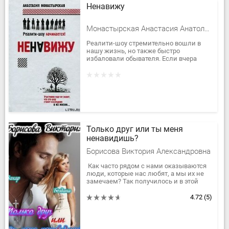
Ненавижу
Монастырская Анастасия Анатольевна
Реалити-шоу стремительно вошли в
нашу жизнь, но также быстро
избаловали обывателя. Если вчера
зрителю было достаточно легкого
скандала, то теперь он хочет иных
эмоций....
Только друг или ты меня
ненавидишь?
Борисова Виктория Александровна
Как часто рядом с нами оказываются
люди, которые нас любят, а мы их не
замечаем? Так получилось и в этой
истории. Захар всегда был рядом с
Богданой, не смотря на то,...
4.72
(5)