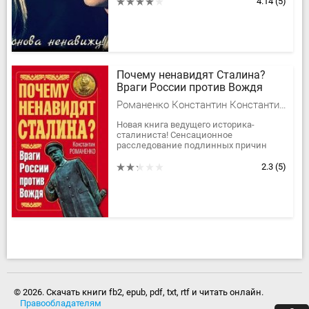
нему любовь?
4.14
(5)
Почему ненавидят Сталина?
Враги России против Вождя
Романенко Константин Константинович
Новая книга ведущего историка-
сталиниста! Сенсационное
расследование подлинных причин
очистительного 1937 года!
Окончательное решение главного
2.3
(5)
вопроса нашей истории:...
© 2026. Скачать книги fb2, epub, pdf, txt, rtf и читать онлайн.
Правообладателям