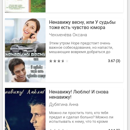
Ненавижу весну, или У судьбы
тоже есть чувство юмора
Чекменёва Оксана
Этим утром Норе предстоит очень
важное собеседование, но напасти,
мешающие вовремя добраться до
места встречи с будущим боссом,
сыплются на неё, как из дырявого
3.67
(3)
мешка....
Ненавижу! Люблю! И снова
ненавижу!
Дубягина Анна
Можно ли простить того, кто тебя
предал и сделал больно? Можно ли
испытывать к нему, что то кроме
ненависти? Можно ли испытывать к