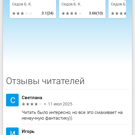
Седов Б. К.
Седов Б. К.
Седов Б. К.
3.1
(24)
3.66
(10)
Отзывы читателей
Светлана
С
11 июл 2025
Читать было интересно, но все это смахивает на
ненаучную фантастику))
Игорь
И