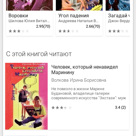
Воровки
Угол падения
Загадай чи
Шилова Юлия Витальевна
Андреева Наталья Вячеславовна
Джон Вердон
2.95
(70)
2.66
(70)
С этой книгой читают
Человек, который ненавидел
Маринину
Волкова Ирина Борисовна
Не повезло в жизни Марине
Будановой, владелице галереи
современного искусства "Экстази": муж
- подлец и шантажист, брат Игорь
одержим манией. Ему кажется, что он
3.4
(2)
-...