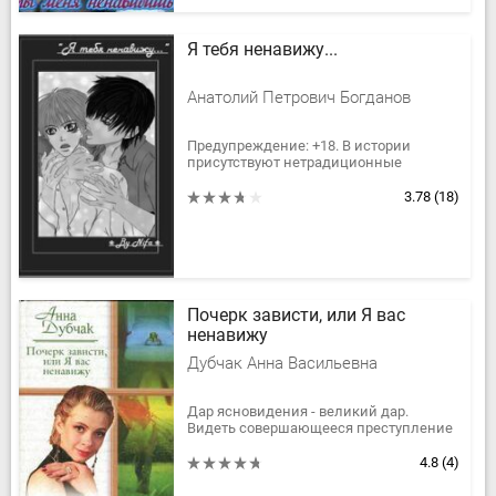
Я тебя ненавижу...
Анатолий Петрович Богданов
Предупреждение: +18. В истории
присутствуют нетрадиционные
отношения между парнями. У автора
первый опыт в написании слеш, так
3.78
(18)
что, это своего рода -...
Почерк зависти, или Я вас
ненавижу
Дубчак Анна Васильевна
Дар ясновидения - великий дар.
Видеть совершающееся преступление
- дар еще и опасный, и молоденькая
учительница музыки прекрасно об
4.8
(4)
этом знает, - но все равно снова...