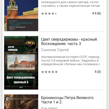
неожиданно для самого автора, почти
случайно, а также перечитанная летом
2013 года подборка альтернативной
истории Великой...
4.5
(6)
Цвет сверхдержавы - красный.
Восхождение. часть 3
Симонов Сергей
Альтернативная история СССР, период -
после 2-й мировой войны. Задумано в
определённой степени как полемика с
очень популярным сейчас
направлением. Поэтому постарался
5
(3)
не...
Броненосцы Петра Великого.
Части 1 и 2.
Кун Алекс