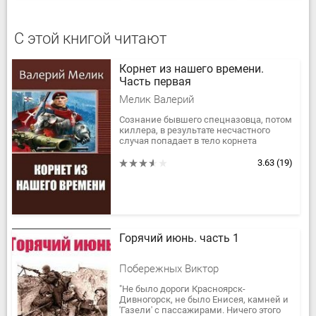
С этой книгой читают
Корнет из нашего времени.
Часть первая
Мелик Валерий
Сознание бывшего спецназовца, потом
киллера, в результате несчастного
случая попадает в тело корнета
кирасирского полка, получившего
травму во время событий 9 января...
3.63
(19)
Горячий июнь. часть 1
Побережных Виктор
"Не было дороги Красноярск-
Дивногорск, не было Енисея, камней и
'Газели' с пассажирами. Ничего этого