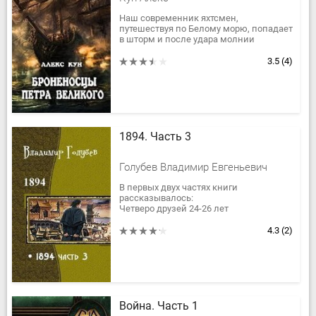
Наш современник яхтсмен,
путешествуя по Белому морю, попадает
в шторм и после удара молнии
переносится в 17 век… Век великих
свершений будущего императора
3.5
(4)
российского...
1894. Часть 3
Голубев Владимир Евгеньевич
В первых двух частях книги
рассказывалось:
Четверо друзей 24-26 лет
"проваливаются" из 2002 года в 1890
год. Выросшие в офицерских семьях,
4.3
(2)
они не приняли...
Война. Часть 1