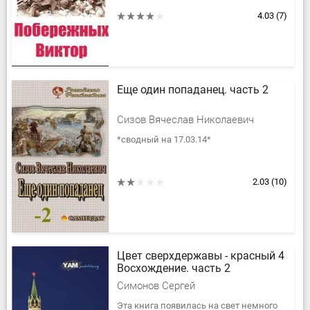
НЕ БЫЛО! Зато был лес, лиственный, с
дубами. Была небольшая...
4.03
(7)
Eще один попаданец. часть 2
Сизов Вячеслав Николаевич
*сводный на 17.03.14*
2.03
(10)
Цвет сверхдержавы - красный 4
Восхождение. часть 2
Симонов Сергей
Эта книга появилась на свет немного