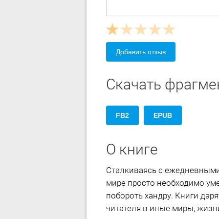
Добавить отзыв
Скачать фрагмен
FB2
EPUB
О книге
Сталкиваясь с ежедневными
мире просто необходимо ум
побороть хандру. Книги дар
читателя в иные миры, жизн