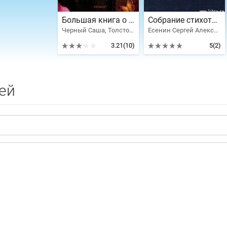
Большая книга о природе
Собрание стихотворений
Черный Саша, Толстой Лев Николаевич, Соколов-Микитов Иван Сергеевич, Чехов Антон Павлович, Тютчев Федор Иванович, Бунин Иван Алексеевич, Блок Александр Александрович, Есенин Сергей Александрович, Майков Аполлон Николаевич, Достоевский Федор Михайлович, Бианки Виталий Валентинович, Пушкин Александр Сергеевич, Ушинский Константин Дмитриевич, Пришвин Михаил Михайлович, Тургенев Иван Сергеевич, Лермонтов Михаил Юрьевич, Бальмонт Константин Дмитриевич, Толстой Алексей Константинович, Фет Афанасий Афанасьевич, Кольцов Алексей Васильевич, Баратынский Евгений Абрамович, Сладков Николай Иванович, Скребицкий Георгий Алексеевич, Снегирев Геннадий Яковлевич, Суриков Иван Захарович, Некрасов Николай Алексеевич, Аксаков Сергей Тимофеевич, Никитин Иван Саввич, Аксаков Иван Сергеевич, Плещеев Алексей Николаевич
Есенин Сергей Александрович
3.21
(10)
5
(2)
ей