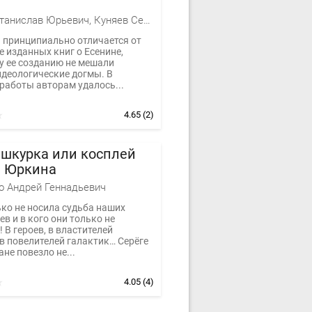
Куняев Станислав Юрьевич, Куняев Сергей Станиславович, Куняевы Станислав и Сергей
а принципиально отличается от
е изданных книг о Есенине,
у ее созданию не мешали
идеологические догмы. В
работы авторам удалось...
4.65
(2)
 шкурка или косплей
я Юркина
 Андрей Геннадьевич
ько не носила судьба наших
в и в кого они только не
 В героев, в властителей
в повелителей галактик… Серёге
ане повезло не...
4.05
(4)