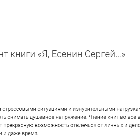
т книги «Я, Есенин Сергей…»
 стрессовыми ситуациями и изнурительными нагрузкам
еть снимать душевное напряжение. Чтение книг во все
ят прекрасную возможность отвлечься от личных и дел
и и даже время.