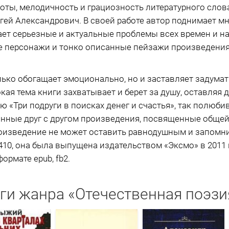
ты, мелодичность и грациозность литературного слова 
гей Александрович. В своей работе автор поднимает м
ет серьезные и актуальные проблемы всех времен и н
е персонажи и тонко описанные пейзажи произведения 
ько обогащает эмоционально, но и заставляет задума
ая тема книги захватывает и берет за душу, оставляя 
ю «Три подруги в поисках денег и счастья», так полюб
анные друг с другом произведения, посвященные общей
роизведение не может оставить равнодушным и запомн
410, она была выпущена издательством «Эксмо» в 2011 
ормате epub, fb2.
ги жанра «Отечественная поэзи