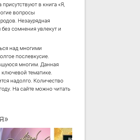
присутствуют в книга «Я,
ногие вопросы
ародов. Незаурядная
без сомнения увлекут и
ться над многими
долгое послевкусие.
ившуюся многим. Данная
 ключевой тематике.
ится надолго. Количество
году. На сайте можно читать
я»