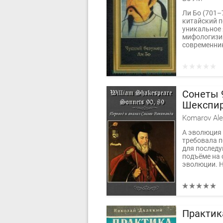
Ли Бо (701–
китайский п
уникальное 
мифологизи
современник
Сонеты 
Шекспир
перевод
Komarov Ale
Сергеев
А эволюция 
требовала 
для последу
подъёме на
эволюции. Но
Практик