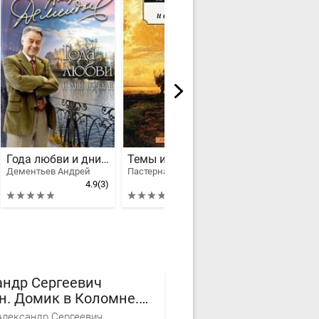
Года любви и дни печали
Темы и вариации
Сольник
Дементьев Андрей
Пастернак Борис Леонидович
4.9
(3)
4.5
(2)
андр Сергеевич
н. Домик в Коломне.
й вариант.
лександр Сергеевич