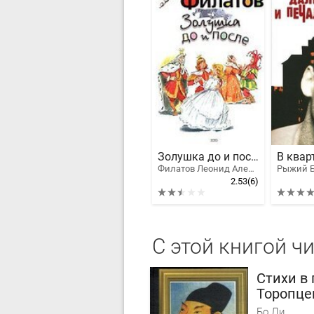
Золушка до и после
Филатов Леонид Алексеевич
2.53
(6)
С этой книгой ч
Стихи в
Торопце
Бо Ли