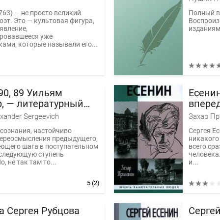
763) — не просто великий
Полный в
оэт. Это — культовая фигура,
Воспроиз
явление,
изданиям
ровавшееся уже
ами, которые называли его...
90, 89 Уильям
Есенин
, — литературный
впере
 Комаров Александр
xander Sergeevich
Захар Пр
ич
сознания, настойчиво
Сергея Ес
переосмысления предыдущего,
никакого 
ющего шага в поступательном
всего сраз
 следующую ступень
человека.
, не так там то...
и...
5
(2)
а Сергея Рубцова
Сергей