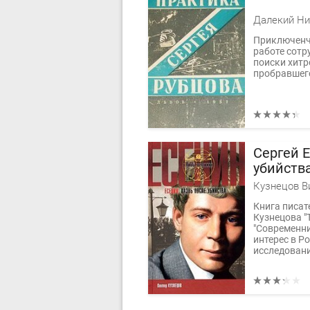
Далекий Ни
Приключенче
работе сотр
поиски хитр
пробравшего
Сергей 
убийств
Кузнецов В
Книга писат
Кузнецова "Т
"Современни
интерес в Р
исследовани