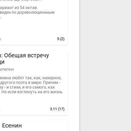
ариант из 54 октав.
веден по дореволюционным
.
5
(2)
: Обещая встречу
ди
илепин
енина любят так, как, наверное,
другого поэта в мире. Причем -
у - и стихи, и его самого, как
 Но если взглянуть на его жизнь
3.11
(17)
 Есенин