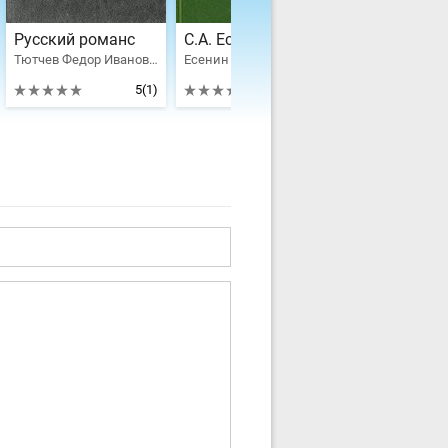
Русский романс
С.А. Есенин в воспоминаниях современников. Том 2
Тютчев Федор Иванович, Блок Александр Александрович, Есенин Сергей Александрович, Пушкин Александр Сергеевич, Валерий Брюсов, Пастернак Борис Леонидович, Жуковский Василий Андреевич, Толстой Алексей Константинович, Полонский Яков Петрович, Фет Афанасий Афанасьевич, Языков Николай Михайлович, Кольцов Алексей Васильевич, Цветаева Марина Ивановна, Суриков Иван Захарович, Заболоцкий Николай Алексеевич, Вяземский Петр Андреевич, Никитин Иван Саввич, Веневитинов Дмитрий Владимирович, Трефолев Леонид Николаевич, Козлов Иван Александрович, Ефимова Татьяна Владимировна, Тибилова Татьяна, Вертинский Александр Николаевич, Владимир Мамин, Franz Xaver von Zach, Gasparo Gozzi
Есенин Сергей Александрович
5
(1)
3.5
(5)