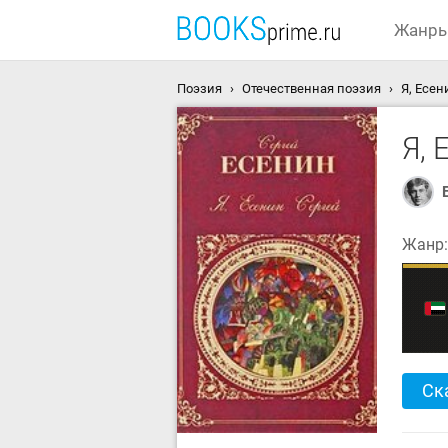
Жанр
Поэзия
Отечественная поэзия
Я, Есен
Я, 
Жанр
Ск