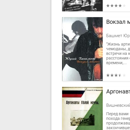
Вокзал 
Башмет Юр
"Жизнь артис
чемоданы, д
встречи на 
расстояния 
времени,...
Аргонав
Вишневский
Перед вами 
похода генер
продолжавше
закончившег