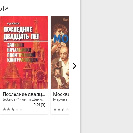
ы»
Последние двадцать лет: Записки начальника политической контрразведки
Москва закулисная - 2
Бобков Филипп Денисович
Марина Райкина
2.91
(9)
2.42
(12)