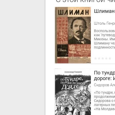
Шлиман.
Штоль Генр
Воспользова
как 'путевод
Микены. Им
Шлиману че
подлинности
По тунд
дороге: 
блатные
Сидоров Ал
«По тундре,
продолжение
Сидорова о 
лагерных пе
«На Молдава