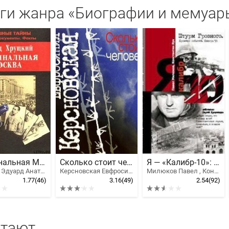
ги жанра «Биографии и мемуар
Криминальная Москва
Сколько стоит человек
Я — «Калибр-10»: Штурм Грозного. Январь, 95.
Хруцкий Эдуард Анатольевич
Керсновская Евфросиния
Милюков Павел , Константин Яук, Милюков Павел Игоревич
1.77
(46)
3.16
(49)
2.54
(92)
итают