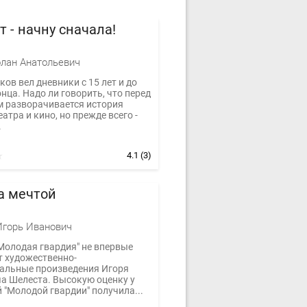
т - начну сначала!
лан Анатольевич
ов вел дневники с 15 лет и до
нца. Надо ли говорить, что перед
м разворачивается история
еатра и кино, но прежде всего -
.
4.1
(3)
а мечтой
горь Иванович
Молодая гвардия" не впервые
т художественно-
альные произведения Игоря
а Шелеста. Высокую оценку у
 "Молодой гвардии" получила...