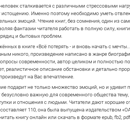
человек сталкивается с различными стрессовыми нагр
 истощению. Именно поэтому необходимо уметь отвлек
льных эмоций. Чтение книг, без сомнения, один из са
оляя фантазии читателя работать в полную силу, книг
урядиц и бытовых проблем.
ённых в книге «Всё потерять - и вновь начать с мечты
шным никого, произведение написано в жанре биографи
вопросы современности, автор целиком и полностью по
ет, реалистичное описание обстановки и детально пр
роизведут на Вас впечатление.
ие подарит не только множество эмоций, но и удивит
 безусловно важную для современного общества тему,
упки и отношения с людьми. Читатели дают хорошие о
 составляет 110, она была выпущена издательством «О
читать книгу онлайн или скачать в формате epub, fb2, pdf