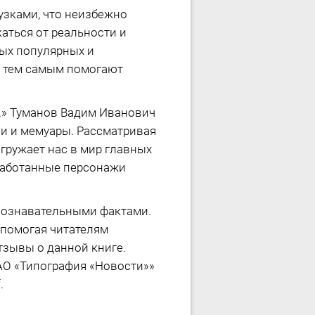
узками, что неизбежно
аться от реальности и
мых популярных и
и тем самым помогают
...» Туманов Вадим Иванович
и и мемуары. Рассматривая
гружает нас в мир главных
оработанные персонажи
 познавательными фактами.
 помогая читателям
тзывы о данной книге.
АО «Типография «Новости»»
.