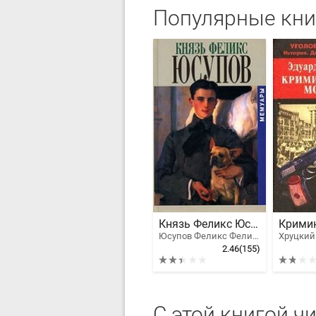
Популярные кни
Князь Феликс Юсупов. Мемуары
Юсупов Феликс Феликсович, Князь Феликс Юсупов
2.46
(155)
С этой книгой ч