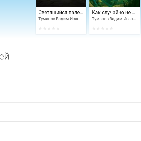
Светящийся палец Тетрачки
Как случайно не погибнуть
Туманов Вадим Иванович
Туманов Вадим Иванович
ей