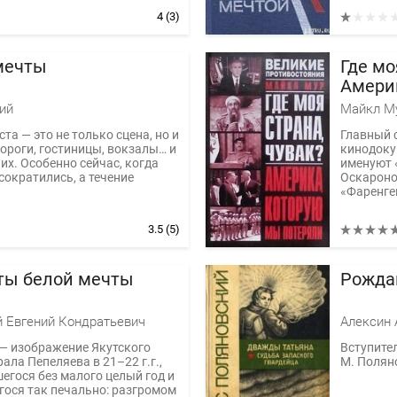
4
(3)
мечты
Где мо
Амери
потер
ий
Майкл М
та — это не только сцена, но и
Главный 
ороги, гостиницы, вокзалы… и
кинодоку
них. Особенно сейчас, когда
именуют 
сократились, а течение
Оскароно
«Фаренгей
3.5
(5)
ты белой мечты
Рожда
 Евгений Кондратьевич
Алексин 
— изображение Якутского
Вступител
ала Пепеляева в 21–22 г.г.,
М. Полян
гося без малого целый год и
ося так печально: разгромом