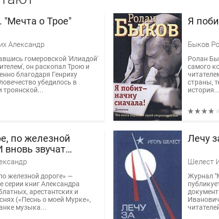
 "Мечта о Трое"
Я поби
их Александр
Быков Ро
вшись гомеровской 'Илиадой'
Ролан Бык
ителем', он раскопал Трою и
самого ко
енно благодаря Генриху
читателе
ловечество убедилось в
страны, т
 троянской...
история..
ре, по железной
Лечу з
И вновь звучат
 песни!
ександр
Шелест И
 по железной дороге» —
Журнал "
 серии книг Александра
публикуе
блатных, арестантских и
документ
снях («Песнь о моей Мурке»,
Иванович
нке музыка...
читателей