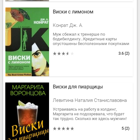
Виски с лимоном
Конрат Дж. А.
Муж сбежал к тренерше по
бодибилдингу…Кредитные карты
опустошены бесполезными покупками
в "магазине на диване"…Ну и как тут
охотиться на гнусного маньяка по
3.6
(2)
прозвищу...
Виски для пиарщицы
Левитина Наталия Станиславовна
Устраиваясь на работу в холдинг,
Маргарита не подозревала, что будет
так трудно. Сколько же здесь мужчин!
Яркая внешность Маргариты
становится источником проблем, а...
5
(2)