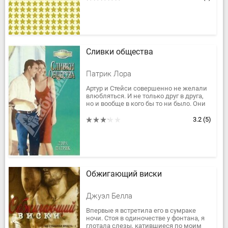
Сливки общества
Патрик Лора
Артур и Стейси совершенно не желали
влюбляться. И не только друг в друга,
но и вообще в кого бы то ни было. Они
оба решили, что их вполне устроят
легкие романтические...
3.2
(5)
Обжигающий виски
Джуэл Белла
Впервые я встретила его в сумраке
ночи. Стоя в одиночестве у фонтана, я
глотала слезы, катившиеся по моим