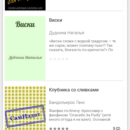
Виски
Дудкина Наталья
«Виски схожи с водкой градусом — те
же сорок, может поэтому пьют? Так
сказать, близость по крепости?» По
дороге в редакцию таксист,
слушавший мои разглагольствования
на...
Клубника со сливками
Бандильерос Ганс
Фанфик по бличу. Кроссовер с
фанфиком "Спасибо За Рыбу" (хотя
много оттуда я не взял). Основной
жанр - Экшн, герой - попаданец в
Ичиго.
5
(2)