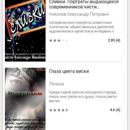
Сливки. Портреты выдающихся
современников кисти
А.Никонова.
Никонов Александр Петрович
Cатирические портреты известных
политиков, общественных деятелей,
художников и артистов в интервью с
журналистом и писателем
Александром Никоновым.Граждане!
2.85
(4)
Должен...
Глаза цвета виски
Лелька
Среди серой массы холодного города,
лишь они грели его душу, глаза цвета
виски
4.6
(4)