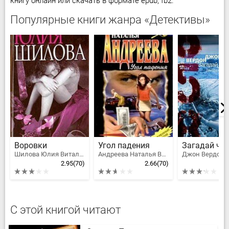
книгу онлайн или скачать в формате epub, fb2.
Популярные книги жанра «Детективы»
Воровки
Угол падения
Загадай чи
Шилова Юлия Витальевна
Андреева Наталья Вячеславовна
Джон Вердон
2.95
(70)
2.66
(70)
С этой книгой читают