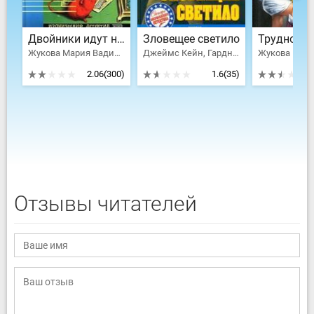
Двойники идут на дело
Зловещее светило
Жукова Мария Вадимовна
Джеймс Кейн, Гарднер Эрл Стенли, Жукова Мария Вадимовна, Чартерис Лесли, Дэшилл Хэммет, Грубер Фрэнк, Егоров Игорь Александрович, Грищенков Ростислав, Балаян Юрий А.
2.06
(300)
1.6
(35)
Отзывы читателей