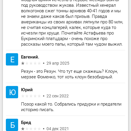
под руководством жукова. Известный хенерал
волкогонов сжег тонны архивов 40-41 годов и мы
не знаем даже каков был призыв. Правда
американцы из своих архивах ляпнули про 80 млн,
не считая концлагерей, калек, которые куда то
исчезли при хруще. Почитайте Астафьева про
Букринский платцдарм - очень похоже про
рассказы моего папы, который там чудом выжил.
Евгений.
Е
29 апр 2025
Резун - это Резун. Что тут еще скажешь? Клоун,
мерзее Фоменко, тот хоть клоун безобидный.
Юрий
Ю
22 сен 2022
Позор какой то. Собрались придурки и предатели
историю писать.
Бред
Б
04 дек 2021