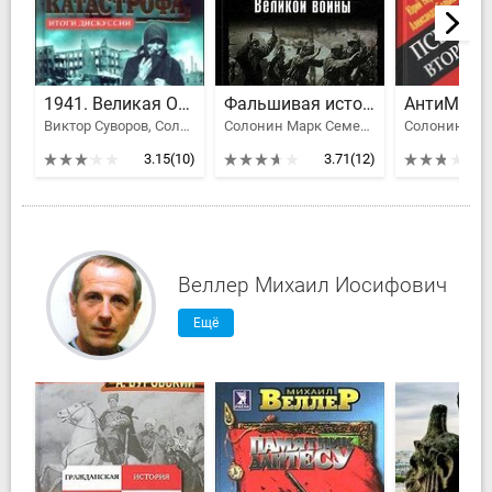
1941. Великая Отечественная катастрофа. Итоги дискуссии
Фальшивая история Великой войны
Виктор Суворов, Солонин Марк Семенович, Исаев Алексей Валерьевич
Солонин Марк Семенович
3.15
(10)
3.71
(12)
Веллер Михаил Иосифович
Ещё