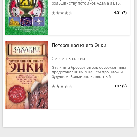
большинству потомков Адама и Евы,
любопытство – главная движущая
сила великих научных открытий и...
4.31
(7)
Потерянная книга Энки
Ситчин Захария
Эта книга бросает вызов современным
представлениям о нашем прошлом и
будущем. Всемирно известный
историк, лингвист, блестящий знаток
древних цивилизаций Захария
3.47
(3)
Ситчин...