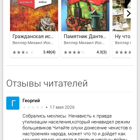
Гражданская история безумной войны
Памятник Дантесу
Веллер Михаил Иосифович, Буровский Андрей Михайлович
Веллер Михаил Иосифович
3.48
(4)
4.3
(3)
Отзывы читателей
Георгий
Г
17 мая 2026
Собрались мехлисы. Ненависть к правде
утилизации населения,который ненавидел режим
большевиков.Читайте олухи донесение чекистов о
настроениях народа, может что то и дойдет как
мощная армия исчезла в первые месяцы войны