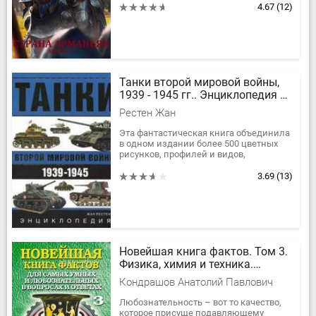
д’Арманьяка, не находит поддержки
4.67
(12)
среди сторонников...
Танки второй мировой войны,
1939 - 1945 гг.. Энциклопедия в
цвете
Рестен Жан
Эта фантастическая книга объединила
в одном издании более 500 цветных
рисунков, профилей и видов,
составляющих обширное собрание
работ Жана Рестена.Крупнейший...
3.69
(13)
Новейшая книга фактов. Том 3.
Физика, химия и техника.
История и археология. Разное
Кондрашов Анатолий Павлович
Любознательность – вот то качество,
которое присуще подавляющему