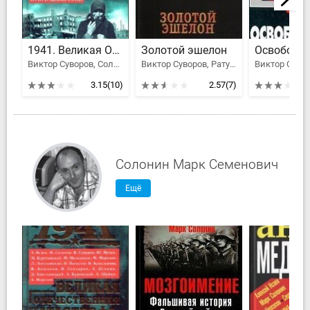
1941. Великая Отечественная катастрофа. Итоги дискуссии
Золотой эшелон
Освободит
Виктор Суворов, Солонин Марк Семенович, Исаев Алексей Валерьевич
Виктор Суворов, Ратушинская Ирина Борисовна, Владимир Буковский, Игорь Геращенко, Ледин Майкл
Виктор Суво
3.15
(10)
2.57
(7)
Солонин Марк Семенович
Ещё