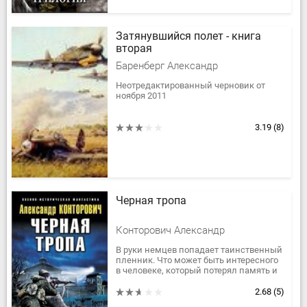
Затянувшийся полет - книга
вторая
Баренберг Александр
Неотредактированный черновик от
ноября 2011
3.19
(8)
Черная тропа
Конторович Александр
В руки немцев попадает таинственный
пленник. Что может быть интересного
в человеке, который потерял память и
не помнит о себе ничего?
Но именно он вдруг становится...
2.68
(5)