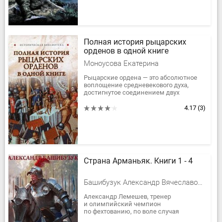
Полная история рыцарских
орденов в одной книге
Моноусова Екатерина
Рыцарские ордена — это абсолютное
воплощение средневекового духа,
достигнутое соединением двух
основных составляющих —
монашеских постулатов и идеалов
4.17
(3)
рыцарства.Первые...
Страна Арманьяк. Книги 1 - 4
Башибузук Александр Вячеславович
Александр Лемешев, тренер
и олимпийский чемпион
по фехтованию, по воле случая
воплотившийся в теле бастарда Жана