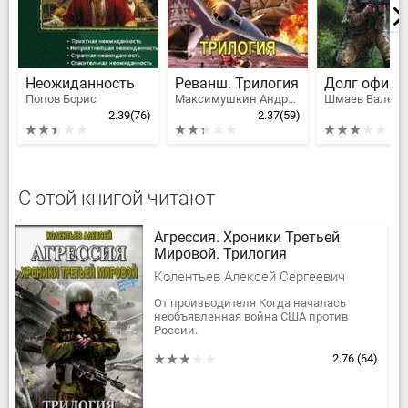
Неожиданность
Реванш. Трилогия
Долг офице
Попов Борис
Максимушкин Андрей Владимирович
2.39
(76)
2.37
(59)
С этой книгой читают
Агрессия. Хроники Третьей
Мировой. Трилогия
Колентьев Алексей Сергеевич
От производителя Когда началась
необъявленная война США против
России.
Когда натовские солдаты вторглись на
нашу землю.
2.76
(64)
Когда российская армия оказалась...