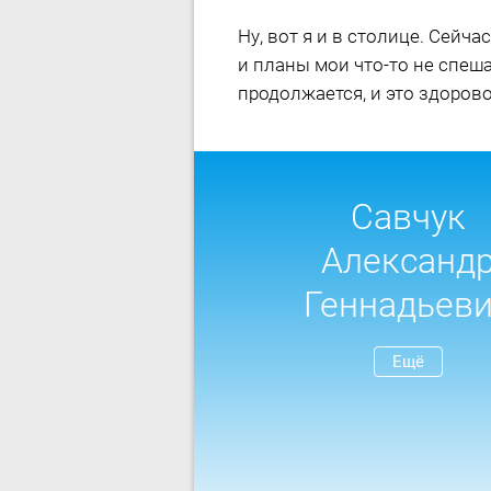
Ну, вот я и в столице. Сейча
и планы мои что-то не спеш
продолжается, и это здоров
Савчук
Александ
Геннадьев
Ещё