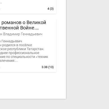
..
4
(3)
 романов о Великой
твенной Войне.
яция. Книги 1-37
н Владимир Геннадьевич
 Геннадьевич
н родился в посёлке
ское республики Татарстан.
еднее профессиональное
ние по специальности «техник
влечения:...
3.38
(13)