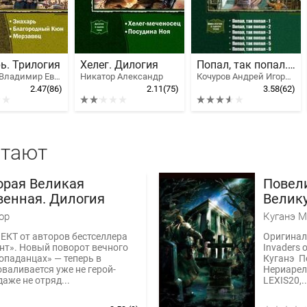
ь. Трилогия
Хелег. Дилогия
Попал, так попал. Гексалогия
Голубев Владимир Евгеньевич
Никатор Александр
Кочуров Андрей Игоревич
2.47
(86)
2.11
(75)
3.58
(62)
итают
орая Великая
Повели
венная. Дилогия
Велик
ор
Куганэ 
КТ от авторов бестселлера
Оригиналь
нт». Новый поворот вечного
Invaders 
опаданцах» — теперь в
Куганэ Пе
валивается уже не герой-
Нериарель
аже не отряд...
LEXIS20,..