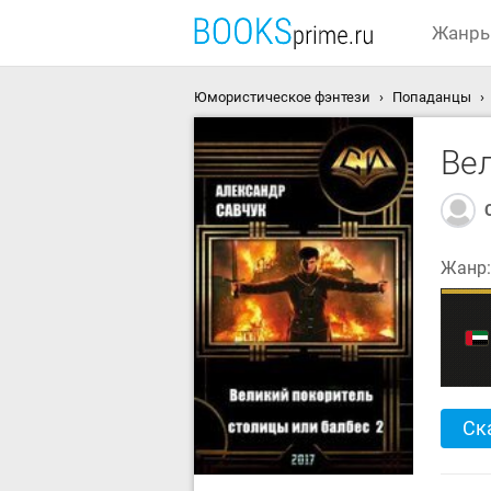
Жанр
Юмористическое фэнтези
Попаданцы
Ве
Жанр
Ск