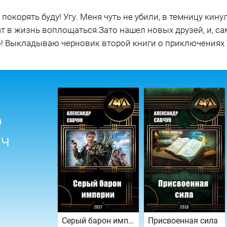
с покорять буду! Угу. Меня чуть не убили, в темницу кин
ат в жизнь воплощаться.Зато нашел новых друзей, и, са
о! Выкладываю черновик второй книги о приключениях 
р
ич
Серый барон империи
Присвоенная сила