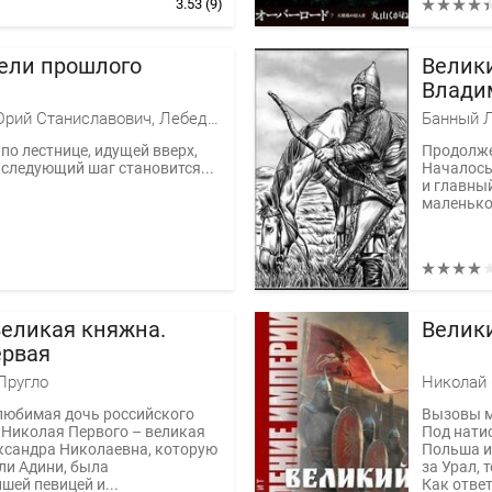
3.53
(9)
ели прошлого
Велик
Влади
Климонов Юрий Станиславович, Лебедева Наталия Евгеньевна
Банный 
по лестнице, идущей вверх,
Продолже
следующий шаг становится...
Началось
и главны
маленькое
Великая княжна.
Велики
ервая
Пругло
Николай
любимая дочь российского
Вызовы м
 Николая Первого – великая
Под нати
ксандра Николаевна, которую
Польша и
ли Адини, была
за Урал, 
шей певицей и...
Как отве