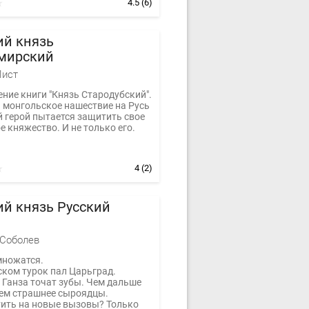
4.5
(6)
ий князь
мирский
Лист
ние книги "Князь Стародубский".
 монгольское нашествие на Русь
й герой пытается защитить свое
 княжество. И не только его.
4
(2)
й князь Русский
 Соболев
ножатся.
ском турок пал Царьград.
 Ганза точат зубы. Чем дальше
тем страшнее сыроядцы.
тить на новые вызовы? Только