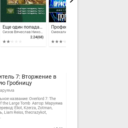
Еще один попаданец. Трилогия
Профессиональный попаданец
Орк [компил
Сизов Вячеслав Николаевич
Смекалин Дмитрий Олегович
2.24
(68)
3.21
(36)
тель 7: Вторжение в
ую Гробницу
Маруяма
ное название: Overlord 7: The
of the Large Tomb Автор: Маруяма
ревод: Eliot, Kzerza, Zotman,
, Liam Reiss, thecrazykot,
.