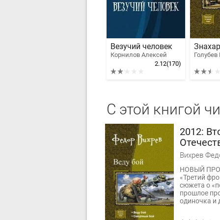
Везучий человек
Знахар
Корнилов Алексей
2.12
(170)
С этой книгой ч
2012: Вт
Отечест
Вихрев Фед
НОВЫЙ ПРОЕ
«Третий фро
сюжета о «п
прошлое про
одиночка и д