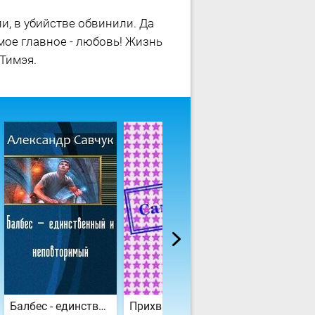
ули, в убийстве обвинили. Да
мое главное - любовь! Жизнь
Тимэя.
Балбес - единственный и неповторимый
Прихватчики
Горе и Беда