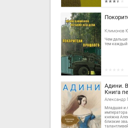
Покорит
Чем дальше 
тем каждый 
Адини. 
Книга п
Александр 
Младшая и 
императора
княжна Але
близкие зва
талантливей