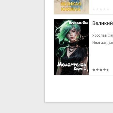
Великий
Ярослав Са
Идет загруз