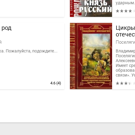
ударным.
 род
Цикры
отечес
Компил
й
Поселяги
ка. Пожалуйста, подождите...
Владимир
Поселяги
Алексеев
Имеет ср
образова
связи». У
4.6
(4)