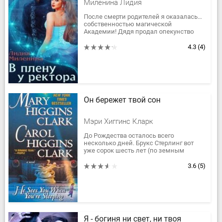
Миленина Лидия
После смерти родителей я оказалась…
собственностью магической
Академии! Дядя продал опекунство
надо мной ректору Герберту,
прозванному "черным". Черный ректор
4.3
(4)
хочет...
Он бережет твой сон
Мэри Хиггинс Кларк
До Рождества осталось всего
несколько дней. Брукс Стерлинг вот
уже сорок шесть лет (по земным
меркам) томится в приемной Небесной
канцелярии, ожидая решения своей...
3.6
(5)
Я - богиня ни свет, ни твоя