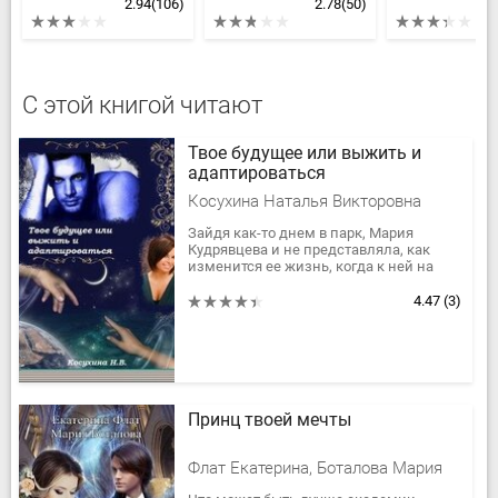
2.94
(106)
2.78
(50)
С этой книгой читают
Твое будущее или выжить и
адаптироваться
Косухина Наталья Викторовна
Зайдя как-то днем в парк, Мария
Кудрявцева и не представляла, как
изменится ее жизнь, когда к ней на
лавочку подсел незнакомый старичок
и сделал подарок. Теперь она...
4.47
(3)
Принц твоей мечты
Флат Екатерина, Боталова Мария