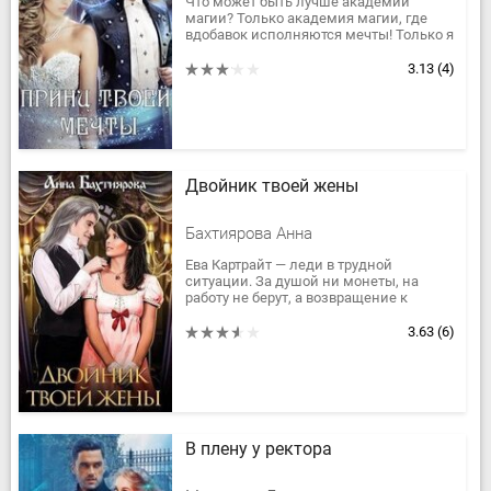
Что может быть лучше академии
магии? Только академия магии, где
вдобавок исполняются мечты! Только я
сюда совсем не рвалась. Однако пути
назад теперь нет, придется сразу...
3.13
(4)
Двойник твоей жены
Бахтиярова Анна
Ева Картрайт — леди в трудной
ситуации. За душой ни монеты, на
работу не берут, а возвращение к
предателю-мужу — не вариант. Но вдруг
ей поступает неожиданное...
3.63
(6)
В плену у ректора