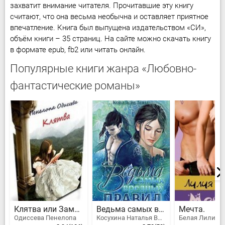
захватит внимание читателя. Прочитавшие эту книгу
считают, что она весьма необычна и оставляет приятное
впечатление. Книга был выпущена издательством «СИ»,
объём книги – 35 страниц. На сайте можно скачать книгу
в формате epub, fb2 или читать онлайн.
Популярные книги жанра «Любовно-
фантастические романы»
Клятва или Замуж за первого встречного
Ведьма самых вредных правил
Мечта.
Одиссева Пенелопа
Косухина Наталья Викторовна, Ковальди Анна Георгиевна
Белая Лилия