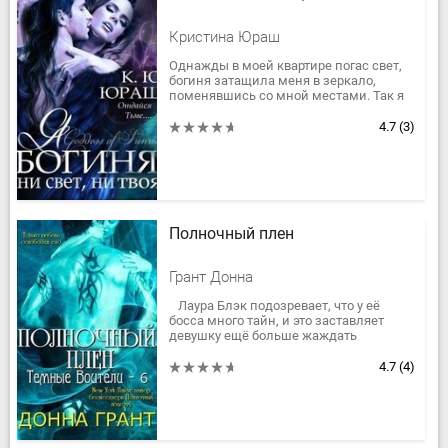
Кристина Юраш
Однажды в моей квартире погас свет,
богиня затащила меня в зеркало,
поменявшись со мной местами. Так я
попала в поразительный волшебный
мир и стала новой богиней света!...
4.7
(3)
Полночный плен
Грант Донна
Лаура Блэк подозревает, что у её
босса много тайн, и это заставляет
девушку ещё больше жаждать
чертовски привлекательного и
соблазнительного Харона. Раскрыв...
4.7
(4)