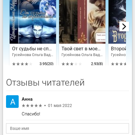
От судьбы не спрячешься!
Твой свет в моей тьме или как тяжела доля вампира!
Гусейнова Ольга Вадимовна
Гусейнова Ольга Вадимовна
3.95
(20)
2.93
(8)
Отзывы читателей
Анна
А
01 мая 2022
Спасибо!