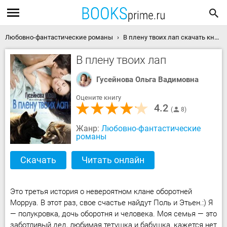
Любовно-фантастические романы
В плену твоих лап скачать книгу
В плену твоих лап
Гусейнова Ольга Вадимовна
Оцените книгу
4.2
8
Жанр:
Любовно-фантастические
романы
Скачать
Читать онлайн
Это третья история о невероятном клане оборотней
Морруа. В этот раз, свое счастье найдут Поль и Этьен.:) Я
— полукровка, дочь оборотня и человека. Моя семья — это
заботливый дед, любимая тетушка и бабушка, кажется нет