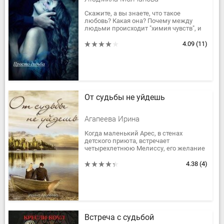
Скажите, а вы знаете, что такое
любовь? Какая она? Почему между
людьми происходит "химия чувств", и
как она происходит? А в каком возрасте
можно полюбить? Почему ты...
4.09
(11)
От судьбы не уйдешь
Агапеева Ирина
Когда маленький Арес, в стенах
детского приюта, встречает
четырехлетнюю Мелиссу, его желание
сбежать оттуда пропадает. Она одним
нежным прикосновением
4.38
(4)
переворачивает всю...
Встреча с судьбой