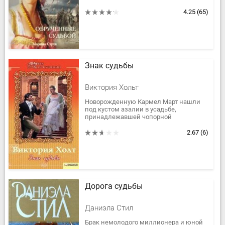
Именно в это время судьба сводит
литовского шляхтича Владислава
4.25
(65)
Заславского и Ксению,...
Знак судьбы
Виктория Хольт
Новорожденную Кармел Март нашли
под кустом азалии в усадьбе,
принадлежавшей чопорной
английской семье Марлинов. Кармел
считали цыганским ребенком и
2.67
(6)
кормили только из...
Дорога судьбы
Даниэла Стил
Брак немолодого миллионера и юной