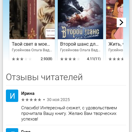
Твой свет в моей тьме или как тяжела доля вампира!
Второй шанс для Елены!
Гусейнова Ольга Вадимовна
Гусейнова Ольга Вадимовна
2.93
(8)
4.11
(11)
Отзывы читателей
Ирина
И
30 ноя 2025
Спасибо! Интересный сюжет, с удовольствием
прочитала Вашу книгу. Желаю Вам творческих
успехов!