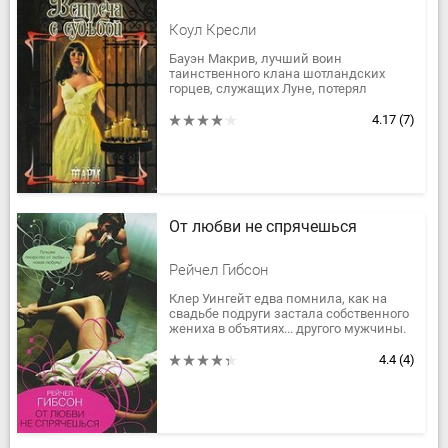
Коул Кресли
Бауэн Макрив, лучший воин
таинственного клана шотландских
горцев, служащих Луне, потерял
невесту, и сердце его было похоронено
вместе с ней. Отныне, считал Бауэн, в
4.17
(7)
жизни...
От любви не спрячешься
Рейчел Гибсон
Клер Уингейт едва помнила, как на
свадьбе подруги застала собственного
жениха в объятиях... другого мужчины.
А потом было много шампанского,
провал в памяти и утро в...
4.4
(4)