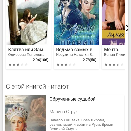
Клятва или Замуж за первого встречного
Ведьма самых вредных правил
Мечта.
Одиссева Пенелопа
Косухина Наталья Викторовна, Ковальди Анна Георгиевна
Белая Лилия
2.94
(106)
2.78
(50)
С этой книгой читают
Обрученные судьбой
Марина Струк
Начало XVII века. Время крови,
разногласий и войн на Руси. Время
Великой Смуты.