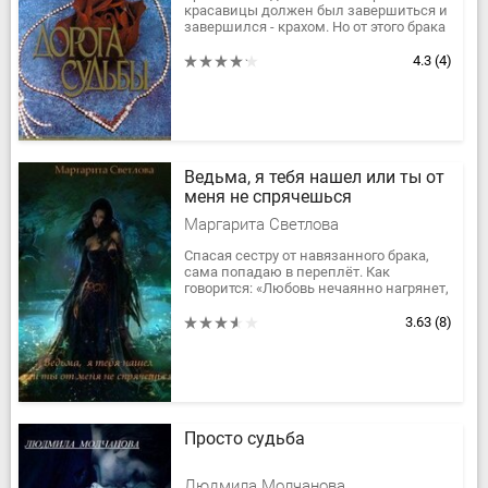
красавицы должен был завершиться и
завершился - крахом. Но от этого брака
родилась Сабрина Терстон,
наследница фамильного и семейного...
4.3
(4)
Ведьма, я тебя нашел или ты от
меня не спрячешься
Маргарита Светлова
Спасая сестру от навязанного брака,
сама попадаю в переплёт. Как
говорится: «Любовь нечаянно нагрянет,
когда её совсем не ждёшь!»
3.63
(8)
Просто судьба
Людмила Молчанова