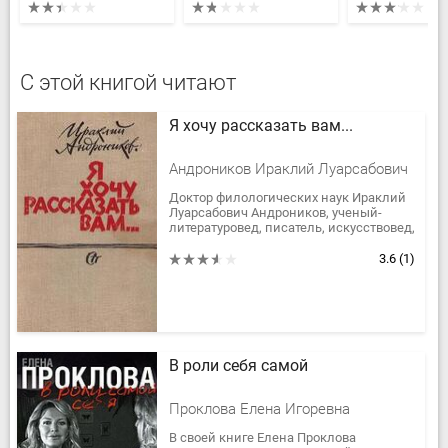
С этой книгой читают
Я хочу рассказать вам...
Андроников Ираклий Луарсабович
Доктор филологических наук Ираклий
Луарсабович Андроников, ученый-
литературовед, писатель, искусствовед,
широко известен также как,
великолепный мастер устного...
3.6
(1)
В роли себя самой
Проклова Елена Игоревна
В своей книге Елена Проклова