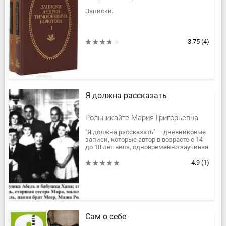
Записки.
3.75
(4)
Я должна рассказать
Рольникайте Мария Григорьевна
"Я должна рассказать" — дневниковые
записи, которые автор в возрасте с 14
до 18 лет вела, одновременно заучивая
их наизусть, в Вильнюсском гетто и
двух нацистских...
4.9
(1)
Сам о себе