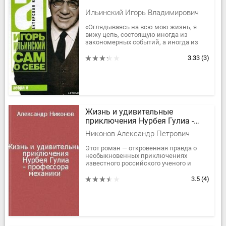
Ильинский Игорь Владимирович
«Оглядываясь на всю мою жизнь, я
вижу цепь, состоящую иногда из
закономерных событий, а иногда из
случайностей, странных, счастливых и
несчастливых обстоятельств,...
3.33
(3)
Жизнь и удивительные
приключения Нурбея Гулиа -
профессора механики
Никонов Александр Петрович
Этот роман — откровенная правда о
необыкновенных приключениях
известного российского ученого и
изобретателя. Жизнь этого человека
удивительным образом прошла через...
3.5
(4)