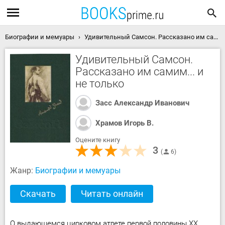
Биографии и мемуары
Удивительный Самсон. Рассказано им самим... и не только скачать книгу
Удивительный Самсон.
Рассказано им самим... и
не только
Засс Александр Иванович
Храмов Игорь В.
Оцените книгу
3
6
Жанр:
Биографии и мемуары
Скачать
Читать онлайн
О выдающемся цирковом атлете первой половины XX