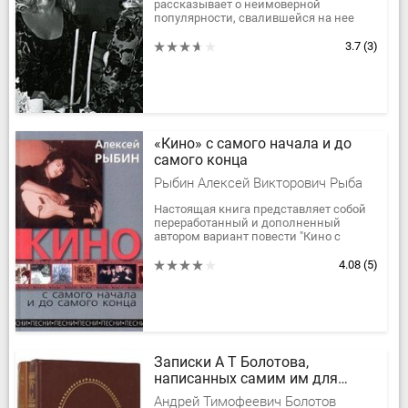
рассказывает о неимоверной
популярности, свалившейся на нее
еще в детстве, после выхода фильма
«Звонят, откройте дверь!», о том, как...
3.7
(3)
«Кино» с самого начала и до
самого конца
Рыбин Алексей Викторович Рыба
Настоящая книга представляет собой
переработанный и дополненный
автором вариант повести "Кино с
самого начала", увлекательно
рассказывающей о жизни
4.08
(5)
неформальной...
Записки А Т Болотова,
написанных самим им для
своих потомков
Андрей Тимофеевич Болотов