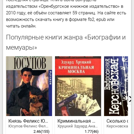
издательством «Оренбургское книжное издательство» в
2010 году, её объём составляет 59 страниц. На сайте есть
возможность скачать книгу в формате fb2, epub или
читать онлайн.
Популярные книги жанра «Биографии и
мемуары»
Князь Феликс Юсупов. Мемуары
Криминальная Москва
Юсупов Феликс Феликсович, Князь Феликс Юсупов
Хруцкий Эдуард Анатольевич
2.46
(155)
1.77
(46)