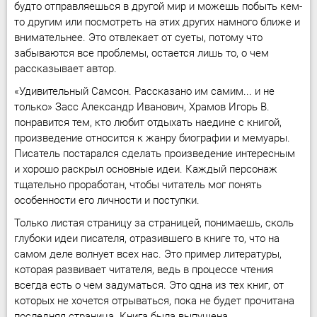
будто отправляешься в другой мир и можешь побыть кем-
то другим или посмотреть на этих других намного ближе и
внимательнее. Это отвлекает от суеты, потому что
забываются все проблемы, остается лишь то, о чем
рассказывает автор.
«Удивительный Самсон. Рассказано им самим... и не
только» Засс Александр Иванович, Храмов Игорь В.
понравится тем, кто любит отдыхать наедине с книгой,
произведение относится к жанру биографии и мемуары.
Писатель постарался сделать произведение интересным
и хорошо раскрыл основные идеи. Каждый персонаж
тщательно проработан, чтобы читатель мог понять
особенности его личности и поступки.
Только листая страницу за страницей, понимаешь, сколь
глубоки идеи писателя, отразившего в книге то, что на
самом деле волнует всех нас. Это пример литературы,
которая развивает читателя, ведь в процессе чтения
всегда есть о чем задуматься. Это одна из тех книг, от
которых не хочется отрываться, пока не будет прочитана
последняя страница. Книга была выпущена