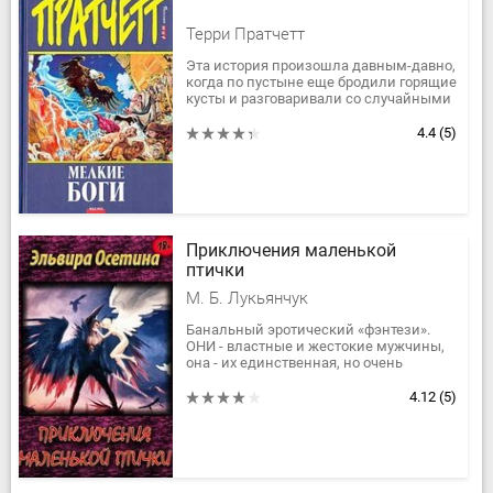
Терри Пратчетт
Эта история произошла давным-давно,
когда по пустыне еще бродили горящие
кусты и разговаривали со случайными
прохожими (человек, который имеет
привычку гулять по пустыне,...
4.4
(5)
Приключения маленькой
птички
М. Б. Лукьянчук
Банальный эротический «фэнтези».
ОНИ - властные и жестокие мужчины,
она - их единственная, но очень
молодая и строптивая. И их
совместные приключения)) Ах да, и
4.12
(5)
игры...