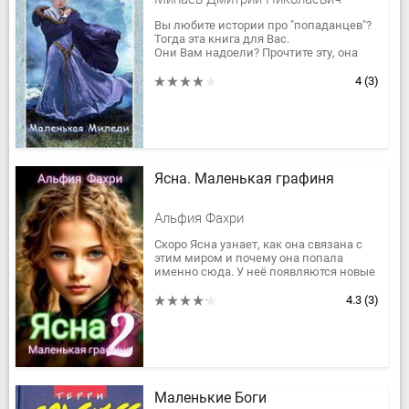
Вы любите истории про "попаданцев"?
Тогда эта книга для Вас.
Они Вам надоели? Прочтите эту, она
непохожа на остальные.
Вы к ним равнодушны? Только
4
(3)
приступите к...
Ясна. Маленькая графиня
Альфия Фахри
Скоро Ясна узнает, как она связана с
этим миром и почему она попала
именно сюда. У неё появляются новые
родственники, новые друзья, новая
работа и новые хлопоты. А враги...
4.3
(3)
Маленькие Боги