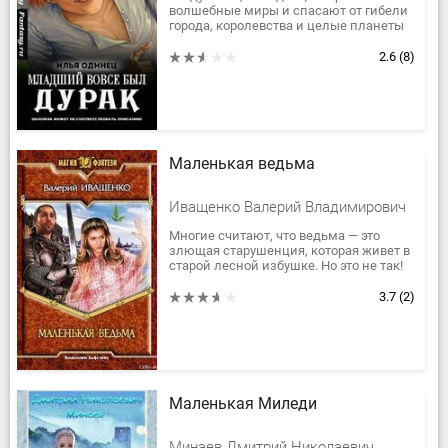
волшебные миры и спасают от гибели
города, королевства и целые планеты
случайно? По велению судьбы, из-за
бредовых пророчеств,...
2.6
(8)
Маленькая ведьма
Иващенко Валерий Владимирович
Многие считают, что ведьма — это
злющая старушенция, которая живет в
старой лесной избушке. Но это не так!
Ведьма — это грозная сила, властно
вошедшая в мир людей. Она...
3.7
(2)
Маленькая Миледи
Минаев Дмитрий Николаевич