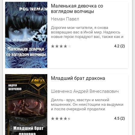
Маленькая девочка со
взглядом волчицы
Неман Павел
Дорогие мои читатели, я снова
возвращаю вас в Иной мир. Надеюсь
новые герои порадуют вас, также как и
время действия. Всё происходит спустя
шестьдесят лет после...
4.2
(2)
Младший брат дракона
Шевченко Андрей Вячеславович
Дилль - врун, хвастун и мелкий
мошенник. Он неистощим на выдумки
и после очередной проделки
приобретает славу драконоборца. Но у
всеобщей известности есть и
4.5
(2)
обратная...