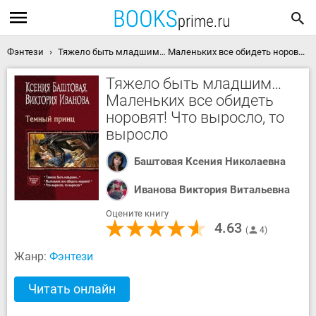
Фэнтези
Тяжело быть младшим… Маленьких все обидеть норовят! Что выросло, то выросло скачать книгу
Тяжело быть младшим…
Маленьких все обидеть
норовят! Что выросло, то
выросло
Баштовая Ксения Николаевна
Иванова Виктория Витальевна
Оцените книгу
4.63
4
Жанр:
Фэнтези
Читать онлайн