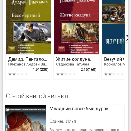
Демид. Пенталогия
Житие колдуна. Тетралогия
Везучий че
Плеханов Андрей Вячеславович
Садыкова Татьяна
Корнилов Але
1.91
(230)
2.15
(160)
2
С этой книгой читают
Младший вовсе был дурак
Одинец Илья
Вы думаете, попаданцы переносятся в