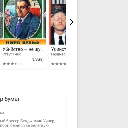
Убийство — не шутка
Убийство во время прилива
Голос
Стаут Рекс
Гарднер Эрл Стенли
Арнальд Индри
3.55
(8)
4.25
(6)
р бумаг
исс
ый боксер Бенджамин Уивер,
порт, берется за нелегкую