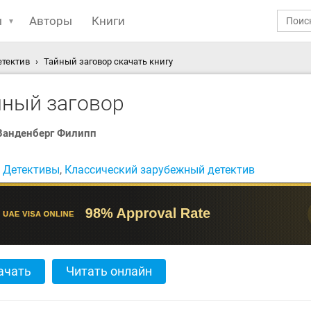
ы
Авторы
Книги
етектив
Тайный заговор скачать книгу
йный заговор
Ванденберг Филипп
:
Детективы
,
Классический зарубежный детектив
ачать
Читать онлайн