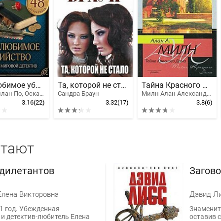
Мое любимое убийство. Лучший мировой детектив
Та, которой не стало
Тайна Красного Дома
Эдгар Аллан По, Оскар Уайльд, Твен Марк, Киплинг Редьярд Джозеф, Джером Клапка Джером, Честертон Гилберт Кийт, Конан Дойл Артур Игнатиус, Джек Лондон
Сандра Браун
Милн Алан Александер
3.16
(22)
3.32
(17)
3.8
(6)
итают
 дилетантов
Загово
Елена Викторовна
Дэвид Л
1 год. Убежденная
Знаменит
и детектив-любитель Елена
оставив с