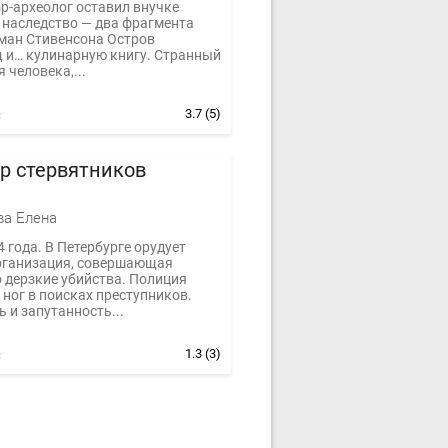
р-археолог оставил внучке
 наследство — два фрагмента
оман Стивенсона Остров
 и… кулинарную книгу. Странный
 человека,...
3.7
(5)
р стервятников
ва Елена
 года. В Петербурге орудует
рганизация, совершающая
 дерзкие убийства. Полиция
 ног в поисках преступников.
 и запутанность...
1.3
(3)