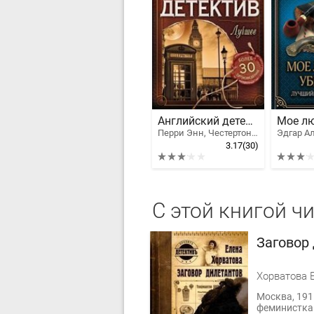
Английский детектив. Лучшее
Перри Энн, Честертон Гилберт Кийт, Конан Дойл Артур Игнатиус, Форсайт Фредерик, Карр Джон Диксон, Флеминг Ян, Агата Кристи Маллован, Брэтт Саймон, Барнард Роберт, Нейо Марш
3.17
(30)
С этой книгой ч
Заговор
Хорватова 
Москва, 191
феминистка 