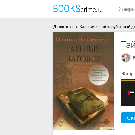
Жанр
Детективы
Классический зарубежный д
Та
Жанр
Ск