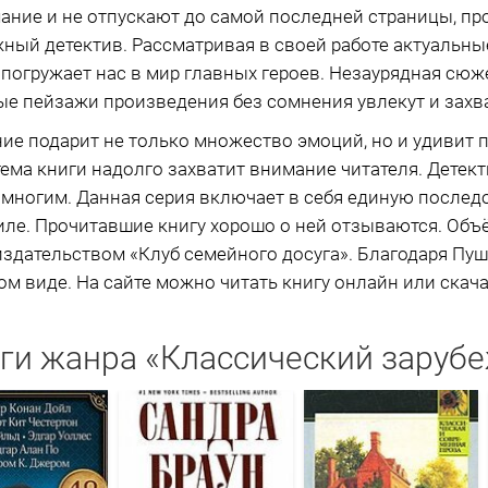
ние и не отпускают до самой последней страницы, пр
ный детектив. Рассматривая в своей работе актуальн
погружает нас в мир главных героев. Незаурядная сюж
е пейзажи произведения без сомнения увлекут и захва
ие подарит не только множество эмоций, но и удивит
тема книги надолго захватит внимание читателя. Детек
 многим. Данная серия включает в себя единую после
иле. Прочитавшие книгу хорошо о ней отзываются. Объё
издательством «Клуб семейного досуга». Благодаря Пуш
м виде. На сайте можно читать книгу онлайн или скачат
ги жанра «Классический заруб