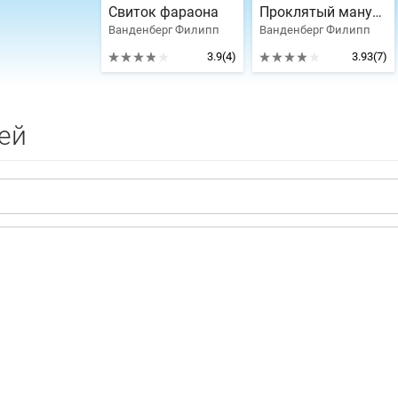
Свиток фараона
Проклятый манускрипт
Ванденберг Филипп
Ванденберг Филипп
3.9
(4)
3.93
(7)
ей