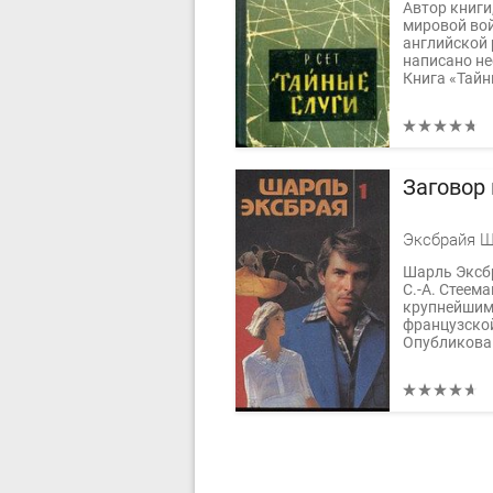
Автор книги
мировой во
английской 
написано не
Книга «Тайны
Заговор
Эксбрайя 
Шарль Эксбр
С.-А. Стеем
крупнейшим
французской
Опубликовав