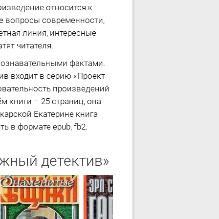
оизведение относится к
ые вопросы современности,
етная линия, интересные
тят читателя.
 познавательными фактами.
тив входит в серию «Проект
довательность произведений
м книги – 25 страниц, она
карской Екатерине книга
ь в формате epub, fb2.
ежный детектив»