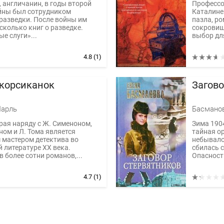
, англичанин, в годы второй
Профессо
йны был сотрудником
Каталине
разведки. После войны им
пазла, р
сколько книг о разведке.
сокровищ
е слуги»...
выбор для
4.8
(1)
 корсиканок
Загово
Шарль
Басмано
ая наряду с Ж. Сименоном,
Зима 1904
аном и Л. Тома является
тайная о
 мастером детектива во
небывало
 литературе XX века.
сбилась с
 более сотни романов,...
Опасность
4.7
(1)