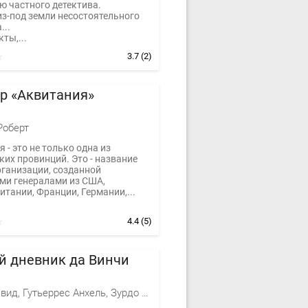
ю частного детектива.
из-под земли несостоятельного
...
ты,...
3.7
(2)
р «Аквитания»
Роберт
 - это не только одна из
их провинций. Это - название
рганизации, созданной
ми генералами из США,
тании, Франции, Германии,...
4.4
(5)
й дневник да Винчи
Сурдо Давид, Гутьеррес Анхель, Зурдо Давид