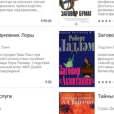
икогда не упускает случая
професси
доказать превосходство
Достать 
рактера над мужским…...
должника
Найти фак
3.95
(4)
дневник Лоры
Загово
 Линч
Ладлэм 
 городке Твин Пикс при
Аквитания
обстоятельствах погибает
французск
вица Лора Палмер. Следствие
тайной о
альный агент ФБР Дэейл
отставны
незаурядный...
Великобри
3
(3)
слуги
Тайны
д