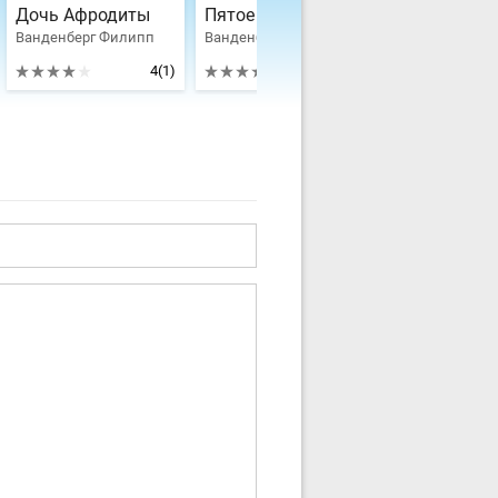
Дочь Афродиты
Пятое Евангелие
Тайна скара
Ванденберг Филипп
Ванденберг Филипп
Ванденберг Ф
4
(1)
4.2
(1)