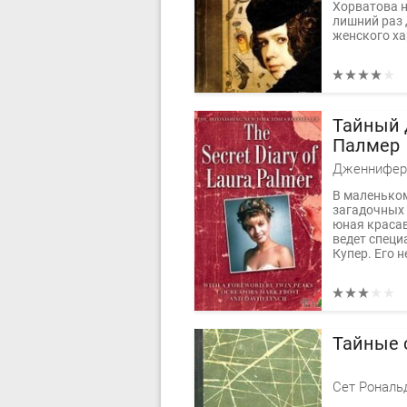
Хорватова н
лишний раз 
женского ха
Тайный 
Палмер
Дженнифер
В маленьком
загадочных 
юная краса
ведет специ
Купер. Его 
Тайные 
Сет Рональ