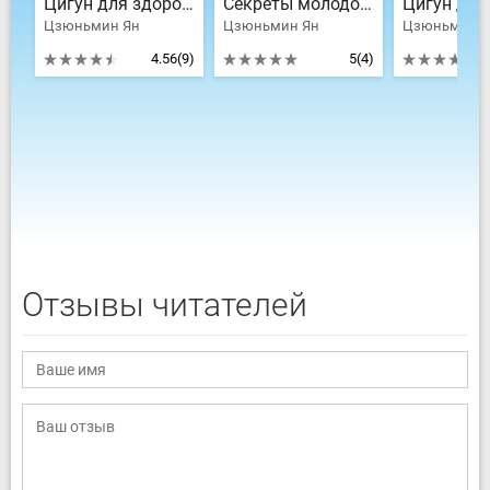
Цигун для здоровья и боевых искусств
Секреты молодости. Цигун изменения мышц и сухожилий. Цигун промывания костного и головного мозга
Цзюньмин Ян
Цзюньмин Ян
Цзюньмин Я
4.56
(9)
5
(4)
Отзывы читателей