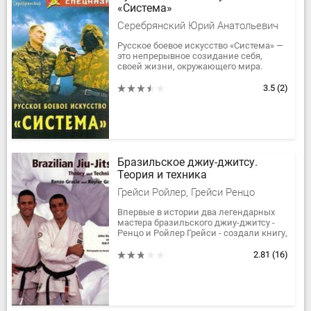
«Система»
Серебрянский Юрий Анатольевич
Русское боевое искусство «Система» —
это непрерывное созидание себя,
своей жизни, окружающего мира.
«Система» учит, как выходить из
самых, казалось бы, безвыходных...
3.5
(2)
Бразильское джиу-джитсу.
Теория и техника
Грейси Ройлер, Грейси Ренцо
Впервые в истории два легендарных
мастера бразильского джиу-джитсу -
Ренцо и Ройлер Грейси - создали книгу,
которая ознакомит вас с основными
техниками стиля. Здесь вы...
2.81
(16)