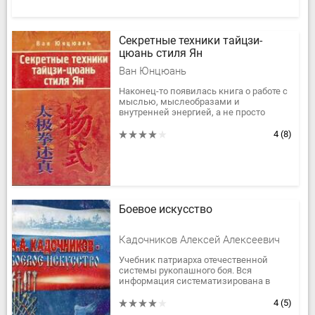
Секретные техники тайцзи-
цюань стиля Ян
Ван Юнцюань
Наконец-то появилась книга о работе с
мыслью, мыслеобразами и
внутренней энергией, а не просто
рассказ о физкультурных движениях
рук и ног! Книга уникальная, такое и в...
4
(8)
Боевое искусство
Кадочников Алексей Алексеевич
Учебник патриарха отечественной
системы рукопашного боя. Вся
информация систематизирована в
учебные блоки. Большое количество
иллюстраций и высококачественных...
4
(5)