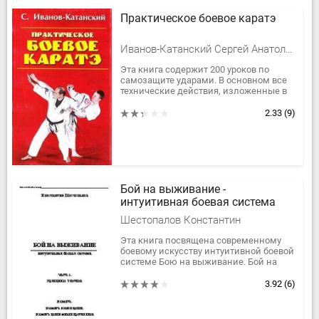
Практическое боевое каратэ
Иванов-Катанский Сергей Анатольевич
Эта книга содержит 200 уроков по
самозащите ударами. В основном все
технические действия, изложенные в
ней, легки в исполнении, что делает их
доступными для учеников...
2.33
(9)
Бой на выживание -
интуитивная боевая система
Шестопалов Константин
Эта книга посвящена современному
боевому искусству интуитивной боевой
системе Бою на выживание. Бой на
выживание представляет новый
уровень боевых искусств в...
3.92
(6)