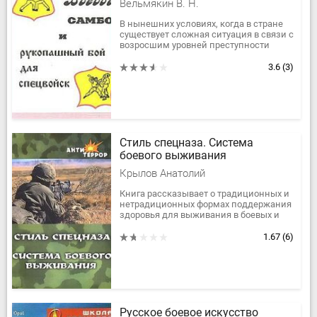
Вельмякин В. Н.
В нынешних условиях, когда в стране
существует сложная ситуация в связи с
возросшим уровней преступности
каждому гражданину крайне
необходим минимум знании приемов...
3.6
(3)
Стиль спецназа. Система
боевого выживания
Крылов Анатолий
Книга рассказывает о традиционных и
нетрадиционных формах поддержания
здоровья для выживания в боевых и
других экстремальных условиях.
Издание предназначено как...
1.67
(6)
Русское боевое искусство