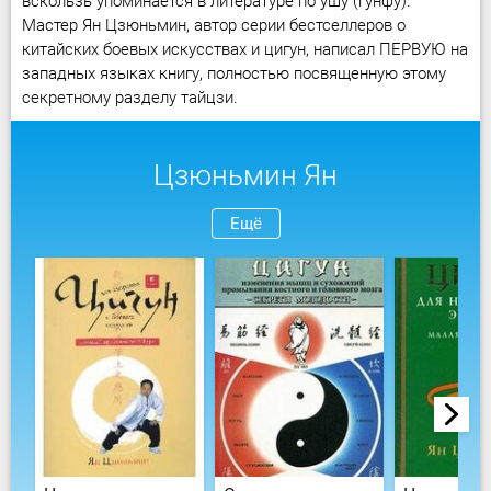
вскользь упоминается в литературе по ушу (гунфу).
Мастер Ян Цзюньмин, автор серии бестселлеров о
китайских боевых искусствах и цигун, написал ПЕРВУЮ на
западных языках книгу, полностью посвященную этому
секретному разделу тайцзи.
Цзюньмин Ян
Ещё