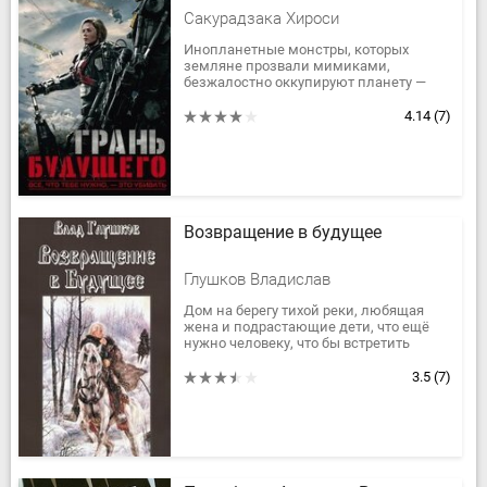
Сакурадзака Хироcи
Инопланетные монстры, которых
земляне прозвали мимиками,
безжалостно оккупируют планету —
разрушают крупные города, губят
миллионы человеческих жизней.
4.14
(7)
Армии всех стран...
Возвращение в будущее
Глушков Владислав
Дом на берегу тихой реки, любящая
жена и подрастающие дети, что ещё
нужно человеку, что бы встретить
старость, именно об этом мечтал
Алексей всю свою кочевую военную...
3.5
(7)