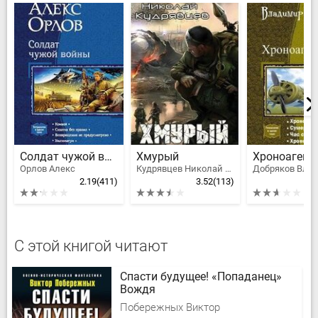
Солдат чужой войны
Хмурый
Орлов Алекс
Кудрявцев Николай Федорович
2.19
(411)
3.52
(113)
2
С этой книгой читают
Спасти будущее! «Попаданец»
Вождя
Побережных Виктор