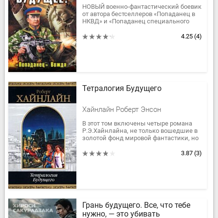
НОВЫЙ военно-фантастический боевик
от автора бестселлеров «Попаданец в
НКВД» и «Попаданец специального
назначения»! Наш современник,
заброшенный в Сталинскую эпоху,...
4.25
(4)
Тетралогия Будущего
Хайнлайн Роберт Энсон
В этот том включены четыре романа
Р.Э.Хайнлайна, не только вошедшие в
золотой фонд мировой фантастики, но
и ставшие классикой американской
литературы.
3.87
(3)
Грань будущего. Все, что тебе
нужно, — это убивать