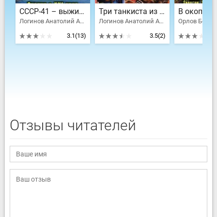
СССР-41 – выжить в будущем
Три танкиста из будущего. Танк прорыва времени КВ-2
В окопах 
Логинов Анатолий Анатольевич
Логинов Анатолий Анатольевич
3.1
(13)
3.5
(2)
Отзывы читателей