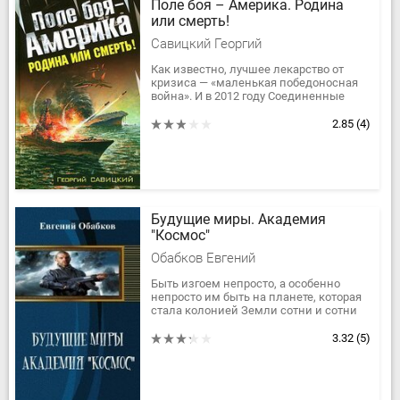
Поле боя – Америка. Родина
или смерть!
Савицкий Георгий
Как известно, лучшее лекарство от
кризиса — «маленькая победоносная
война». И в 2012 году Соединенные
Штаты решают поставить на колени
непокорную Венесуэлу, чьи...
2.85
(4)
Будущие миры. Академия
"Космос"
Обабков Евгений
Быть изгоем непросто, а особенно
непросто им быть на планете, которая
стала колонией Земли сотни и сотни
лет назад! Но кто знает, что скрывается
за историей простого...
3.32
(5)