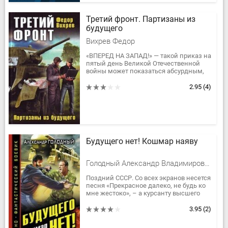
Третий фронт. Партизаны из
будущего
Вихрев Федор
«ВПЕРЕД НА ЗАПАД!» — такой приказ на
пятый день Великой Отечественной
войны может показаться абсурдным,
но наши современники,
«провалившиеся» в 26 июня 1941 года,
2.95
(4)
думают...
Будущего нет! Кошмар наяву
Голодный Александр Владимирович
Поздний СССР. Со всех экранов несется
песня «Прекрасное далеко, не будь ко
мне жестоко», – а курсанту высшего
военного ракетного училища снятся
сны о будущем. Страшные...
3.95
(2)