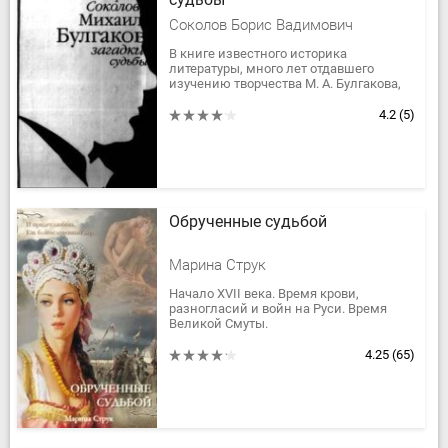
Соколов Борис Вадимович
В книге известного историка
литературы, много лет отдавшего
изучению творчества М. А. Булгакова,
биография одного из самых
значительных писателей XX века
4.2
(5)
прочитывается...
Обрученные судьбой
Марина Струк
Начало XVII века. Время крови,
разногласий и войн на Руси. Время
Великой Смуты.
Именно в это время судьба сводит
литовского шляхтича Владислава
4.25
(65)
Заславского и Ксению,...