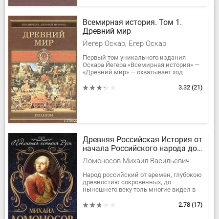
Всемирная история. Том 1.
Древний мир
Йегер Оскар, Егер Оскар
Первый том уникального издания
Оскара Йегера «Всемирная история» —
«Древний мир» — охватывает ход
истории человеческого общества с
четвертого тысячелетия до нашей эры
3.32
(21)
до...
Древняя Российская История от
начала Российского народа до
кончины Великого Князя
Ломоносов Михаил Васильевич
Ярослава Первого или до 1054
года
Народ российский от времен, глубокою
древностию сокровенных, до
нынешнего веку толь многие видел в
счастии своем перемены, что ежели
кто междоусобные и отвне
2.78
(17)
нанесенные...