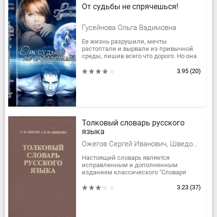
От судьбы не спрячешься!
Гусейнова Ольга Вадимовна
Ее жизнь разрушили, мечты
растоптали и вырвали из привычной
среды, лишив всего что дорого. Но она
нашла в себе силы начать жизнь
заново и построить для себя новый...
3.95
(20)
Толковый словарь русского
языка
Ожегов Сергей Иванович, Шведова Наталия Юльевна
Настоящий словарь является
исправленным и дополненным
изданием классического "Словаря
русского языка" С.И.Ожегова. В новое
издание Словаря вошло около 100 000
3.23
(37)
слов,...