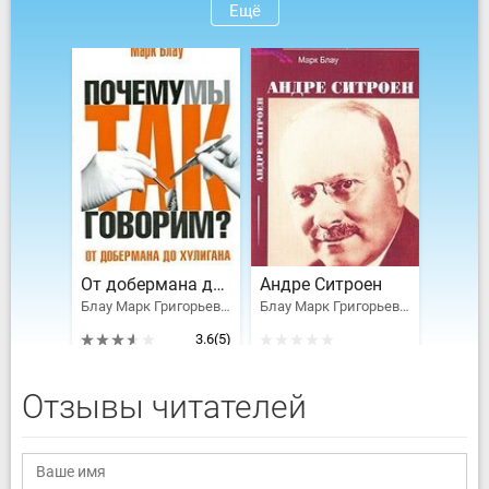
Ещё
От добермана до хулигана. Из имен собственных в нарицательные
Андре Ситроен
Блау Марк Григорьевич
Блау Марк Григорьевич
3.6
(5)
Отзывы читателей