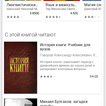
Лингвистические детективы
Язык и межкультурная коммуникация
Шанский Николай Максимович
Тер-Минасова Светлана Григорьевна
3.85
(8)
4.5
(5)
С этой книгой читают
История книги: Учебник для
вузов
Говоров Александр Алексеевич, Крылова М. Д., Хромов Олег Ростиславович, Андреева Ольга Владимировна, Волкова Любовь Львовна, Самарин Александр Юрьевич, Симонов Рем Александрович, Тихомирова Инна Валерьевна, Чекрыжова Наталия Евгеньевна, Куприянова Татьяна Георгиевна
История книги» охватывает период с
древнейших времен до наших дней и
раскрывает ключевые вопросы
развития книги как составляющей
части культурного наследия
3.6
(2)
общества....
Михаил Булгаков: загадки
судьбы