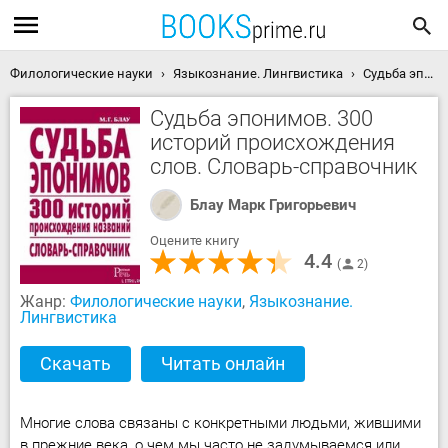
Филологические науки
Языкознание. Лингвистика
Судьба эпонимов. 300 историй происхождения слов. Словарь-справочник скачать книгу
Судьба эпонимов. 300
историй происхождения
слов. Словарь-справочник
Блау Марк Григорьевич
Оцените книгу
4.4
2
Жанр:
Филологические науки
,
Языкознание.
Лингвистика
Скачать
Читать онлайн
Многие слова связаны с конкретными людьми, жившими
в прежние века, о чем мы часто не задумываемся или