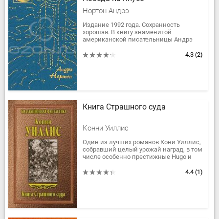
Нортон Андрэ
Издание 1992 года. Сохранность
хорошая. В книгу знаменитой
американской писательницы Андрэ
Нортон вошли дилогия " Суд на Янусе "
и " Победа на Янусе ", а также роман...
4.3
(2)
Книга Страшного суда
Конни Уиллис
Один из лучших романов Кони Уиллис,
собравший целый урожай наград, в том
числе особенно престижные Hugo и
Nebula, и вызвавший бурю восторгов у
критиков, называвших его...
4.4
(1)