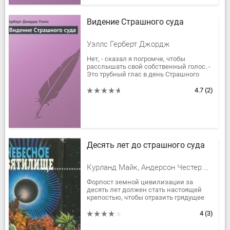
Видение Страшного суда
Уэллс Герберт Джордж
Нет, - сказал я погромче, чтобы
расслышать свой собственный голос. -
Это трубный глас в день Страшного
суда
4.7
(2)
Десять лет до страшного суда
Курланд Майк, Андерсон Честер Муур
Форпост земной цивилизации за
десять лет должен стать настоящей
крепостью, чтобы отразить грядущее
нападение пришельцев. Три эмиссара
с Терры со своей задачей...
4
(3)