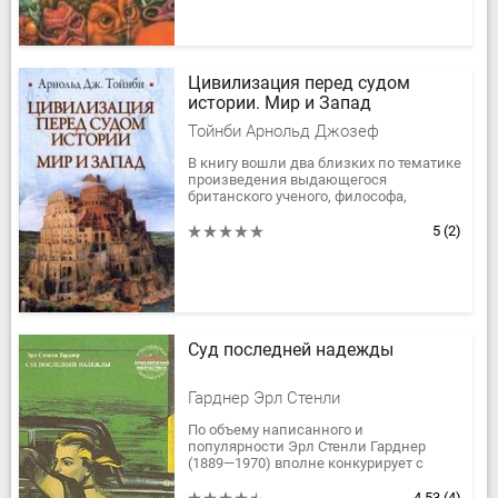
Цивилизация перед судом
истории. Мир и Запад
Тойнби Арнольд Джозеф
В книгу вошли два близких по тематике
произведения выдающегося
британского ученого, философа,
публициста и политолога Арнольда
Джозефа Тойнби — «Цивилизация
5
(2)
перед...
Суд последней надежды
Гарднер Эрл Стенли
По объему написанного и
популярности Эрл Стенли Гарднер
(1889—1970) вполне конкурирует с
Агатой Кристи. Ему принадлежат
(включая опубликованные под
4.53
(4)