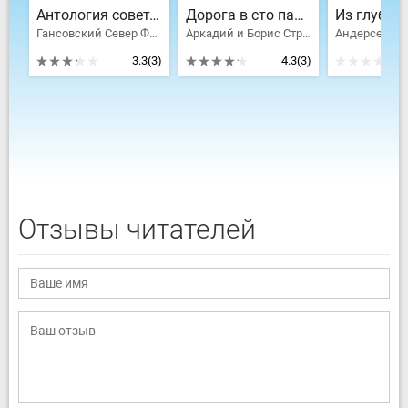
Антология советской фантастики
Дорога в сто парсеков
Гансовский Север Феликсович, Казанцев Александр Петрович, Подольный Роман Григорьевич, Савченко Владимир Иванович, Журавлева Валентина Николаевна, Сапарин Виктор Степанович, Гуревич Георгий Иосифович, Альтов Генрих Саулович, Парнов Еремей Иудович, Емцев Михаил Тихонович, Варшавский Илья Иосифович, Войскунский Евгений Львович, Лукодьянов Исай Борисович, Гор Геннадий Самойлович, Росоховатский Игорь Маркович, Днепров Анатолий, Зубков Борис Васильевич, Муслин Евгений Салимович, Разговоров Никита Владимирович
Аркадий и Борис Стругацкие, Ефремов Иван Антонович, Савченко Владимир Иванович, Журавлева Валентина Николаевна, Сапарин Виктор Степанович, Гуревич Георгий Иосифович, Мицкевич Анатолий
3.3
(3)
4.3
(3)
Отзывы читателей