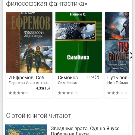
философская фантастика»
И.Ефремов. Собрание сочинений в 4-х томах. т.1
Симбиоз
3.51
(7)
Путь волше
Ефремов Иван Антонович
Сим Никин
4.33
(15)
С этой книгой читают
Звездные врата. Суд на Янусе.
Победа на Янусе