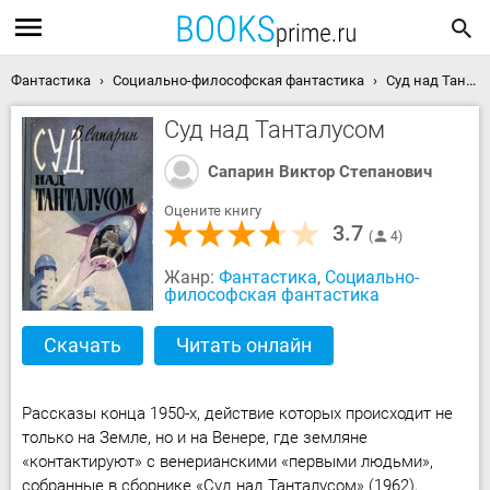
Фантастика
Социально-философская фантастика
Суд над Танталусом скачать книгу
Суд над Танталусом
Сапарин Виктор Степанович
Оцените книгу
3.7
4
Жанр:
Фантастика
,
Социально-
философская фантастика
Скачать
Читать онлайн
Рассказы конца 1950-х, действие которых происходит не
только на Земле, но и на Венере, где земляне
«контактируют» с венерианскими «первыми людьми»,
собранные в сборнике «Суд над Танталусом» (1962),