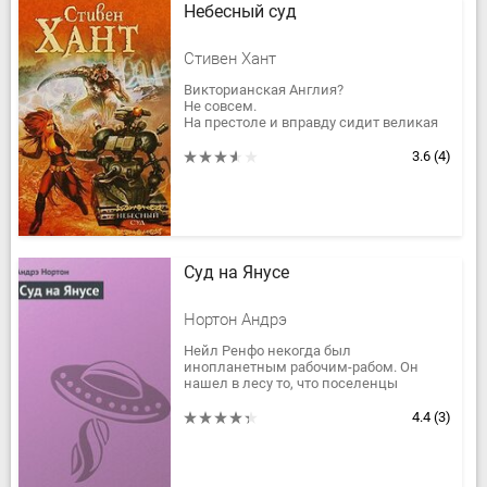
Небесный суд
Стивен Хант
Викторианская Англия?
Не совсем.
На престоле и вправду сидит великая
королева, а над Британской империей
никогда не заходит солнце - но уютные
3.6
(4)
особняки Лондона...
Суд на Янусе
Нортон Андрэ
Нейл Ренфо некогда был
инопланетным рабочим-рабом. Он
нашел в лесу то, что поселенцы
называли «сокровищем» и, выкопав
его, был поражен «Зеленой болезнью».
4.4
(3)
Перенеся эту...