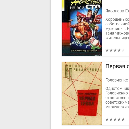
Яковлева Е
Хорошенько
собственной
мужчины… Н
Таня Чижова
жительницей
Первая 
Головченко
Однотомник 
Головченко 
ответственн
советских ч
мирную жизн