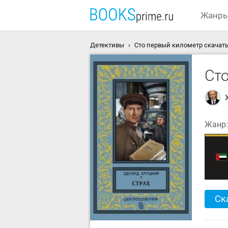
Жанр
Детективы
Сто первый километр скачать
Ст
Жанр
Ск