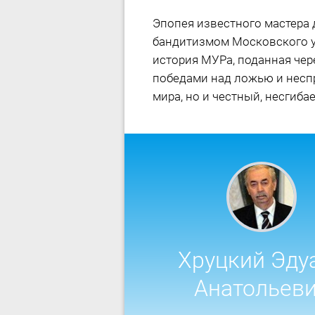
Эпопея известного мастера 
бандитизмом Московского у
история МУРа, поданная чер
победами над ложью и несп
мира, но и честный, несгиб
Хруцкий Эду
Анатольев