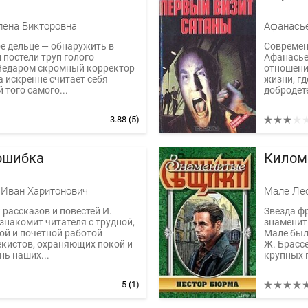
лена Викторовна
Афанасье
е дельце — обнаружить в
Современ
 постели труп голого
Афанасье
едаром скромный корректор
отношени
 искренне считает себя
жизни, г
 того самого...
добродете
3.88
(5)
ошибка
Килом
 Иван Харитонович
Мале Ле
рассказов и повестей И.
Звезда ф
знакомит читателя с трудной,
знаменит
ой и почетной работой
Мале был 
екистов, охраняющих покой и
Ж. Брассе
ь наших...
крупных п
5
(1)