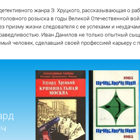
детективного жанра Э. Хруцкого, рассказывающая о раб
головного розыска в годы Великой Отечественной вой
ез призму жизни следователя с ее успехами и неудачам
раведливостью. Иван Данилов не только опытный сыщи
аемый человек, сделавший своей профессией карьеру с 
ард
ич