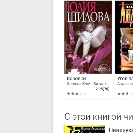
Воровки
Угол п
Шилова Юлия Витальевна
2.95
(70)
С этой книгой ч
Невезуха