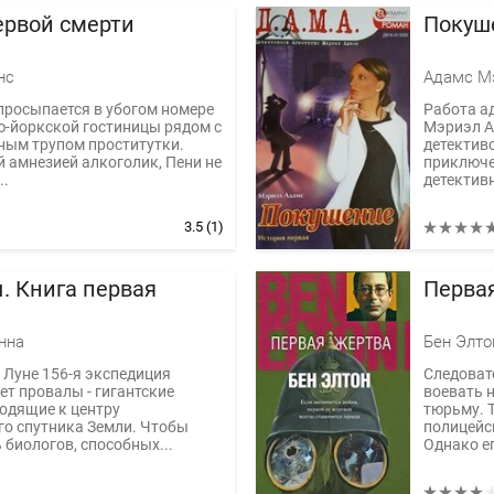
ервой смерти
Покуше
нс
Адамс М
просыпается в убогом номере
Работа а
-йоркской гостиницы рядом с
Мэриэл А
ным трупом проститутки.
детектив
амнезией алкоголик, Пени не
приключе
..
детективн
3.5
(1)
. Книга первая
Перва
нна
Бен Элто
а Луне 156-я экспедиция
Следовате
т провалы - гигантские
воевать 
одящие к центру
тюрьму. Т
го спутника Земли. Чтобы
полицейс
 биологов, способных...
Однако ег