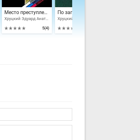
Место преступления - Москва
По запутанному следу: Повести и рассказы о сотрудниках уголовного розыска
Хруцкий Эдуард Анатольевич
Хруцкий Эдуард Анатольевич, Высоцкий Сергей Александрович, Кларов Юрий Михайлович, Безуглов Анатолий Алексеевич, Кулешов Александр Петрович, Родыгин Иван, Сгибнев Александр Андреевич, Штейнбах Валерий Львович, Филатов Виктор Иванович
5
(4)
3.7
(4)