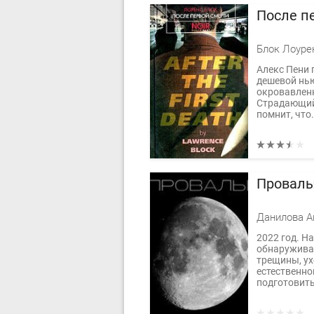
После п
Блок Лоуре
Алекс Пени 
дешевой нью
окровавлен
Страдающий 
помнит, что.
Провалы
Данилова А
2022 год. Н
обнаруживае
трещины, ух
естественно
подготовить