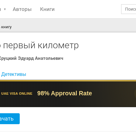
ы
Авторы
Книги
 книгу
о первый километр
Хруцкий Эдуард Анатольевич
:
Детективы
ачать