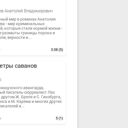
в Анатолий Владимирович
ный мир в романах Анатолия
ва - мир криминальных
й, которые стали нормой жизни -
де размыты границы порока и
ли, верности и...
3.08
(5)
етры саванов
о
ранцузского авангарда,
ый писатель-сюрреалист Лео
другом Ж. Бреля и С. Гинзбурга,
нса и М. Карема и многих других
исателей и...
5
(1)