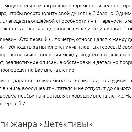
 эмоциональным нагрузкам, современный человек вре
ира, чтобы восстановить свой душевный баланс. Одним
е. Благодаря волшебной способности книг переносить чи
ожность забыться о деловых неурядицах и личных про
льевич «Сто первый километр», относящаяся к жанру де
м наблюдать за приключениями главных героев. В свое
просы взаимоотношений между людьми и то, как это в
т, реалистичное описание обстановки и детально про
роизведут на Вас впечатление.
ие подарит не только множество эмоций, но и удивит
 в книге, воодушевит читателя и не отпустит до самого
а весьма необычна и оставляет хорошее впечатление. На
 epub, fb2.
ги жанра «Детективы»