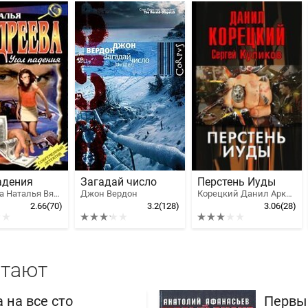
адения
Загадай число
Перстень Иуды
Андреева Наталья Вячеславовна
Джон Вердон
Корецкий Данил Аркадьевич, Куликов Сергей Анатольевич
2.66
(70)
3.2
(128)
3.06
(28)
итают
 на все сто
Первы