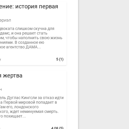
ние: история первая
эриэл
двоката слишком скучна для
дамс, и она решает стать
ом, чтобы наполнить свою жизнь
ниями. В созданное ею
ое агентство ДАМА...
5
(1)
я жертва
н
ль Дуглас Кингсли за отказ идти
на Первой мировой попадает в
ам его, лондонского
кого, ждет неминуемая смерть.
о похищает...
4.08
(5)