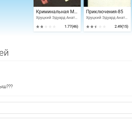
Криминальная Москва
Приключения-85
Хруцкий Эдуард Анатольевич
Хруцкий Эдуард Анатольевич, Корецкий Данил Аркадьевич, Юзефович Леонид Абрамович, Измайлов Андрей, Корнешов Лев Константинович, Плеханов Сергей Николаевич, Иванов Александр Александрович, Козлов Игорь
1.77
(46)
2.49
(15)
ей
зыш???