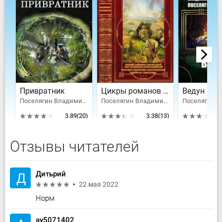
Привратник
Цикры романов о Великой отечественной Войне. Компиляция. Книги 1-37
Ведун
Поселягин Владимир Геннадьевич
Поселягин Владимир Геннадьевич
3.89
(20)
3.38
(13)
Отзывы читателей
Дитьрий
Д
22 мая 2022
Норм
ay5071402