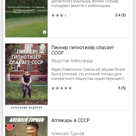
десантного училища, волею случая,
попадают вместе с небольшим
участком своей территории, в
средневековую Русь 13 века, в момент
3.4
(5)
нашествия...
Пионер гипнотизёр спасает
СССР
Федотов Александр
Идея Советского Союза об общем благе
была утопией. Но утопией только для
конкретного общества существующего
в конкретном временном промежутке.
Но сможет ли вся...
5
(5)
Аптекарь в СССР
Алексей Турков