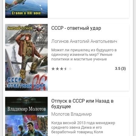
СССР - ответный удар
Логинов Анатолий Анатольевич
Может ли пришелец из будущего в
одиночку изменить мир? Умные
политики и маститые ученые
доказывают, что нет. Сочинители
многочисленных альтернативно-
3.5
(3)
исторических романов...
Отпуск в СССР или Назад в
будущее
Молотов Владимир
Когда весной 2013 года менеджер
среднего звена Дима и его
безработный товарищ Коля