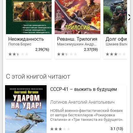
Неожиданность
Реванш. Трилогия
Долг офице
Попов Борис
Максимушкин Андрей Владимирович
2.39
(76)
2.37
(59)
С этой книгой читают
СССР-41 – выжить в будущем
Логинов Анатолий Анатольевич
НОВЫЙ военно-фантастический боевик
от автора бестселлеров «Рокировка
Сталина» и «Три танкиста из будущего».
Продолжение самого масштабного
проекта о «попаданцах» –...
3.1
(13)