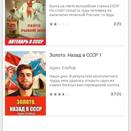
Была на свете волшебная страна СССР.
Но стоит попасть туда человеку из
капиталистической России, то будь
даже это прожженный взяточник, он
все равно преображается по...
2
(1)
Золото. Назад в СССР 1
Адам Хлебов
Наши дни. В результате многолетнего
труда, мне удалось открыть одно из
самых богатых месторождений золота
в России. Я хочу, чтобы оно досталось
народу и стране. Но...
3.7
(1)