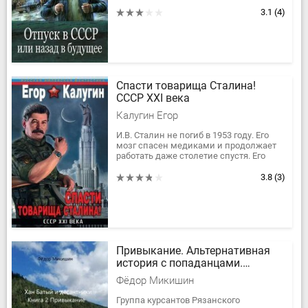
воспользовались лазейкой в 1983 год,
они и не подозревали, какие проблемы
3.1
(4)
их ожидают...
Спасти товарища Сталина!
СССР XXI века
Калугин Егор
И.В. Сталин не погиб в 1953 году. Его
мозг спасен медиками и продолжает
работать даже столетие спустя. Его
гений провел СССР через все
катаклизмы XX века. Его...
3.8
(3)
Привыкание. Альтернативная
история с попаданцами.
Посвящается курсантам
Фёдор Микишин
военных училищ СССР
Группа курсантов Рязанского