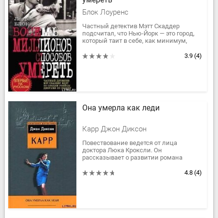
Блок Лоуренс
Частный детектив Мэтт Скаддер
подсчитал, что Нью-Йорк — это город,
который таит в себе, как минимум,
восемь миллионов способов
распрощаться с жизнью.Честный
3.9
(4)
малый,...
Она умерла как леди
Карр Джон Диксон
Повествование ведется от лица
доктора Люка Кроксли. Он
рассказывает о развитии романа
между женой своего друга — Ритой
Уэйнрайт и молодым американцем
4.8
(4)
Барии Салливаном....