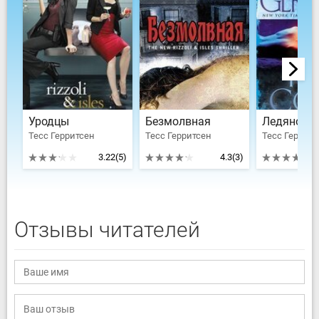
Уродцы
Безмолвная
Ледяной х
Тесс Герритсен
Тесс Герритсен
Тесс Герритс
3.22
(5)
4.3
(3)
Отзывы читателей