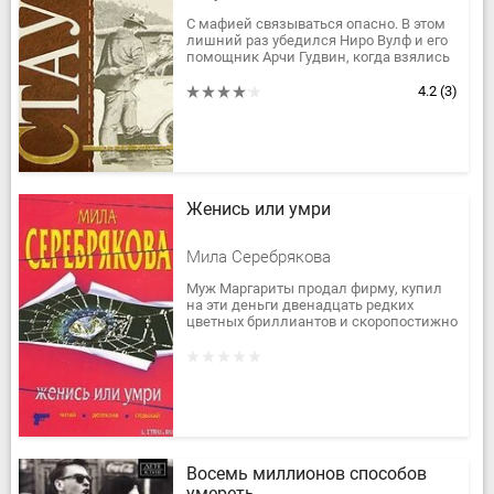
С мафией связываться опасно. В этом
лишний раз убедился Ниро Вулф и его
помощник Арчи Гудвин, когда взялись
представлять интересы Дейзи
Перрита, короля черного рынка...
4.2
(3)
Женись или умри
Мила Серебрякова
Муж Маргариты продал фирму, купил
на эти деньги двенадцать редких
цветных бриллиантов и скоропостижно
скончался. После похорон вдова
решила взглянуть на камни, но в...
Восемь миллионов способов
умереть