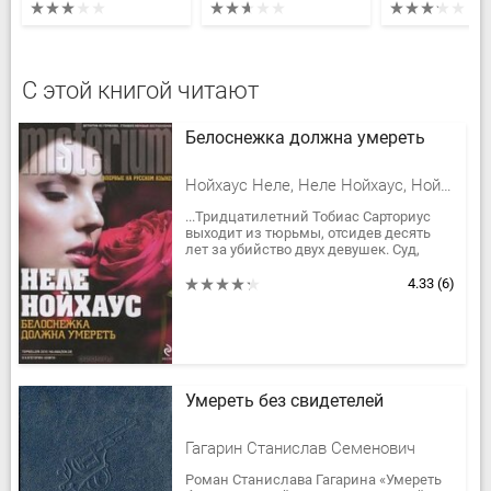
С этой книгой читают
Белоснежка должна умереть
Нойхаус Heлe, Неле Нойхаус, Нойхаус Лe
...Тридцатилетний Тобиас Сарториус
выходит из тюрьмы, отсидев десять
лет за убийство двух девушек. Суд,
располагавший множеством
косвенных улик, не принял во
4.33
(6)
внимание...
Умереть без свидетелей
Гагарин Станислав Семенович
Роман Станислава Гагарина «Умереть