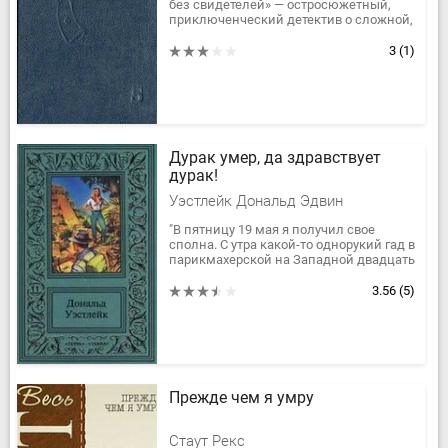
без свидетелей» — остросюжетный,
приключенческий детектив о сложной,
полной опасностей работе уголовного
розыска.
3
(1)
Дурак умер, да здравствует
дурак!
Уэстлейк Дональд Эдвин
"В пятницу 19 мая я получил свое
сполна. С утра какой-то однорукий гад в
парикмахерской на Западной двадцать
третьей улице впарил мне поддельный
лотерейный билет, а...
3.56
(5)
Прежде чем я умру
Стаут Рекс