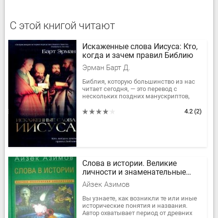
С этой книгой читают
Искаженные слова Иисуса: Кто,
когда и зачем правил Библию
Эрман Барт Д.
Библия, которую большинство из нас
читает сегодня, — это перевод с
нескольких поздних манускриптов,
довольно часто неправильно
передающих смысл оригинала. Эта
4.2
(2)
книга —...
Слова в истории. Великие
личности и знаменательные
события
Айзек Азимов
Вы узнаете, как возникли те или иные
исторические понятия и названия.
Автор охватывает период от древних