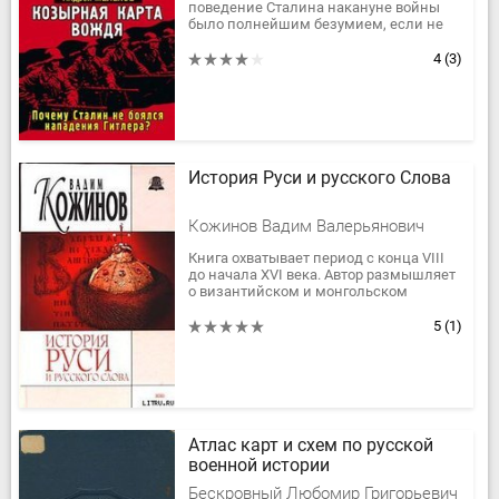
поведение Сталина накануне войны
было полнейшим безумием, если не
сказать суицидом. Разведка буквально
кричит о скором нападении...
4
(3)
История Руси и русского Слова
Кожинов Вадим Валерьянович
Книга охватывает период с конца VIII
до начала XVI века. Автор размышляет
о византийском и монгольском
«наследствах» в судьбе Руси, о ее
правителях, начиная с князя Кия...
5
(1)
Атлас карт и схем по русской
военной истории
Бескровный Любомир Григорьевич