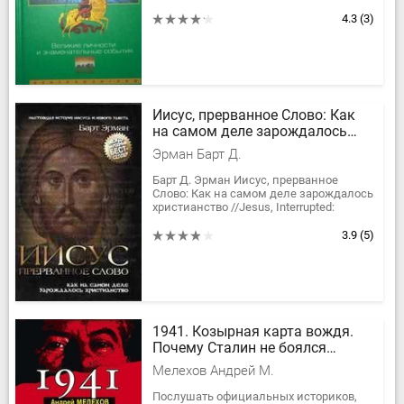
времен до современности.
Рассказывает, как называли...
4.3
(3)
Иисус, прерванное Слово: Как
на самом деле зарождалось
христианство
Эрман Барт Д.
Барт Д. Эрман Иисус, прерванное
Слово: Как на самом деле зарождалось
христианство //Jesus, Interrupted:
Revealing the Hidden Contradictions in the
Bible (And Why We...
3.9
(5)
1941. Козырная карта вождя.
Почему Сталин не боялся
нападения Гитлера?
Мелехов Андрей М.
Послушать официальных историков,