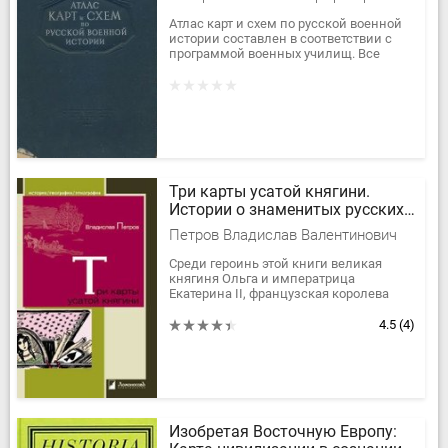
Атлас карт и схем по русской военной
истории составлен в соответствии с
программой военных училищ. Все
карты и схемы расположены по
разделам от темы «Войны Киевской...
Три карты усатой княгини.
Истории о знаменитых русских
женщинах
Петров Владислав Валентинович
Среди героинь этой книги великая
княгиня Ольга и императрица
Екатерина II, французская королева
Анна Русская и императрица
"Священной Римской империи"
4.5
(4)
Евпраксия,...
Изобретая Восточную Европу: