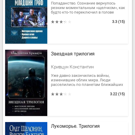
Попаданство. Сознание вернулось
резким моментальным «щелчком», как
будто кто-то переключил в голове
невидимый тумблер. Как нашатырем
ударил по ноздрям запах чего-то...
3.3
(15)
Звездная трилогия
Кривцун Константин
Уже давно закончились войны,
изменившие облик мира. Люди
расселились по планетам ближайших
звезд. На многих планетах обнаружены
следы ушедшей чужой расы. Но
3.22
(15)
благополучие...
Лукоморье. Трилогия