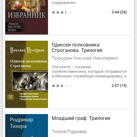
Содержание:
1. Гвардеец
2. Инсургент
3.44
(24)
3. Регент
Одиссея полковника
Строганова. Трилогия
Прокудин Николай Николаевич
Эта книга — о нашем
соотечественнике, который отправился
в обычную служебную командировку, а
его занесло за тридевять земель, в
тридесятое царство, в
2.67
(15)
доисторическое,...
Младший граф. Трилогия
Тихера Родривар