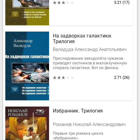
окружающих. Но если тебе что-то
3.21
(17)
запрещают...
На задворках галактики.
Трилогия
Валидуда Александр Анатольевич
Преследование звездолёта чужаков
приводит охотников в малоизученную
спираль галактики. Вот он финиш
погони, казалось бы, добыча в руках и
развязка близка. Но всё...
2.71
(26)
Избранник. Трилогия
Романов Николай Александрович
Первые три романа цикла
«Избранник».