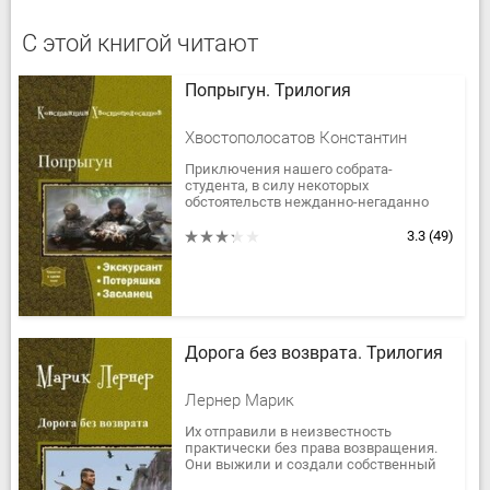
С этой книгой читают
Попрыгун. Трилогия
Хвостополосатов Константин
Приключения нашего собрата-
студента, в силу некоторых
обстоятельств нежданно-негаданно
угодившего на военную службу в
космические силы некоего
3.3
(49)
Содружества.
Дорога без возврата. Трилогия
Лернер Марик
Их отправили в неизвестность
практически без права возвращения.
Они выжили и создали собственный
Клан. Есть земля, есть уважение