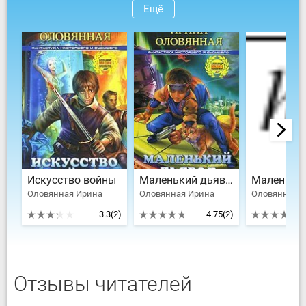
Ещё
Искусство войны
Маленький дьявол
Оловянная Ирина
Оловянная Ирина
Оловянная 
3.3
(2)
4.75
(2)
Отзывы читателей