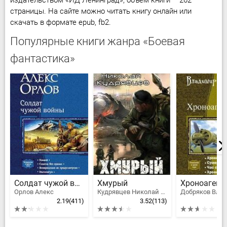
издательством «ИД Ленинград», объём книги – 262
страницы. На сайте можно читать книгу онлайн или
скачать в формате epub, fb2.
Популярные книги жанра «Боевая
фантастика»
Солдат чужой войны
Хмурый
Орлов Алекс
Кудрявцев Николай Федорович
2.19
(411)
3.52
(113)
2