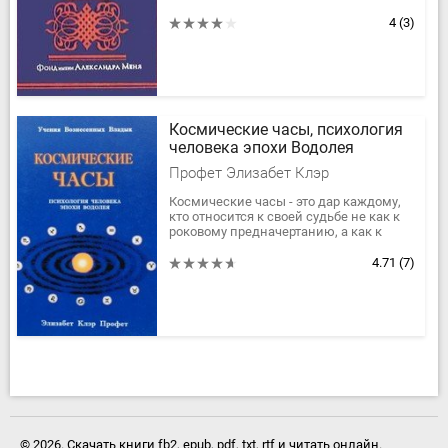
Коломенского ЮвеналияФонд имени
Александра МеняМосква, 1995Объем
4
(3)
223 с.
Космические часы, психология
человека эпохи Водолея
Профет Элизабет Клэр
Космические часы - это дар каждому,
кто относится к своей судьбе не как к
роковому предначертанию, а как к
возможности разрешить вековые
проблемы своей психики, радостно...
4.71
(7)
© 2026. Скачать книги fb2, epub, pdf, txt, rtf и читать онлайн.