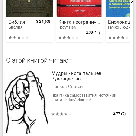
Библия
3.24
(50)
Книга неограниченных возможностей. 9 доступных экспериментов
Библия
Гроут Пэм
3.28
(24)
С этой книгой читают
Мудры - йога пальцев.
Руководство
Панков Сергей
Практика саморазвития. Источник
книги - http://ariom.ru/
3.77
(7)