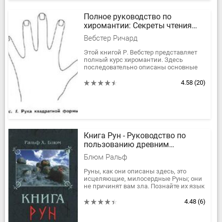
Полное руководство по
хиромантии: Cекреты чтения
ладони
Вебстер Ричард
Этой книгой Р. Вебстер представляет
полный курс хиромантии. Здесь
последовательно описаны основные
элементы чтения ладони (линии,
бугры, завитки, точки и прочее), даны...
4.58
(20)
Книга Рун - Руководство по
пользованию древним
Оракулом
Блюм Ральф
Руны, как они описаны здесь, это
исцеляющие, милосердные Руны; они
не причинят вам зла. Познайте их язык
и позвольте им говорить с вами.
Играйте, используя ту...
4.48
(6)