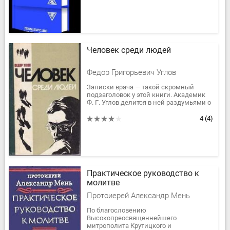
Человек среди людей
Федор Григорьевич Углов
Записки врача — такой скромный
подзаголовок у этой книги. Академик
Ф. Г. Углов делится в ней раздумьями о
взаимоотношениях людей в обществе,
о высоких понятиях чести,...
4
(4)
Практическое руководство к
молитве
Протоиерей Александр Мень
По благословению
Высокопреосвященнейшего
митрополита Крутицкого и