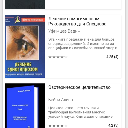
Лечение самогимнозом.
Руководство для Спецназа
Уфимцев Вадим
Эта книга предназначена для бойцов
спецподразделений. И именно из-за
специфики их службы основной упор в
ней сделан на умении достигать
глубочайшего расслабления, на...
4.25
(4)
Эзотерическое целительство
Бейли Алиса
Целительство – это точная и
требующая выполнения многих
условий наука. Книга дает описание
семи лучевых методик целительства;
законов и правил целительства;...
4.2
(5)