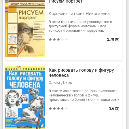
Рисуем портрет
Коровина Татьяна Николаевна
В этом практическом руководстве в
доступной форме изложены все
тонкости рисования портретов.
Тщательно проработанные
изображения и быстрые наброски в
2.78
(9)
разных техниках...
Как рисовать голову и фигуру
человека
Хамм Джек
В книге излагаются основы рисования
человеческих голов и фигур,
представлено более тысячи пошаговых
иллюстраций.
3.6
(3)