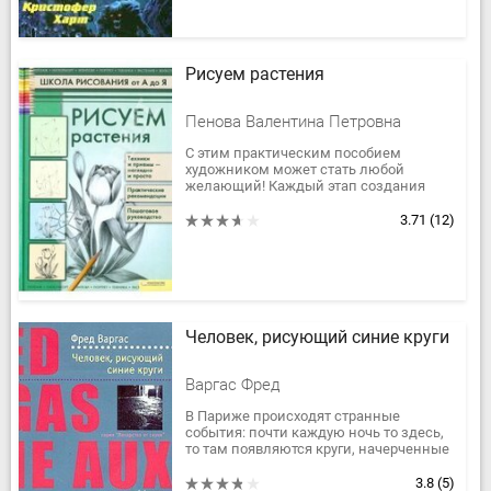
Рисуем растения
Пенова Валентина Петровна
С этим практическим пособием
художником может стать любой
желающий! Каждый этап создания
вашего будущего шедевра подробно
описан и проиллюстрирован. Немного
3.71
(12)
тренировки...
Человек, рисующий синие круги
Варгас Фред
В Париже происходят странные
события: почти каждую ночь то здесь,
то там появляются круги, начерченные
синим мелом. В каждом из них лежит
какая-нибудь старая вещица,...
3.8
(5)