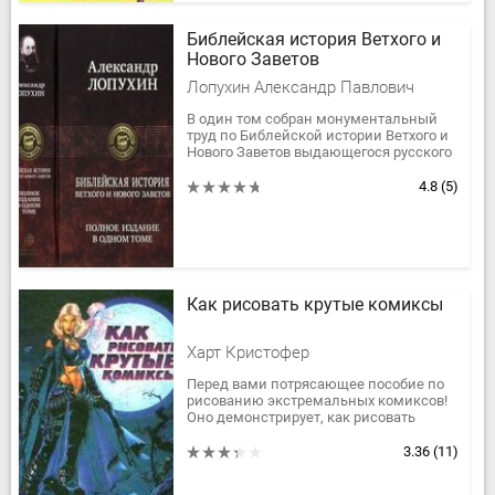
Библейская история Ветхого и
Нового Заветов
Лопухин Александр Павлович
В один том собран монументальный
труд по Библейской истории Ветхого и
Нового Заветов выдающегося русского
библеиста, профессора Санкт-
Петербургской Духовной Академии...
4.8
(5)
Как рисовать крутые комиксы
Харт Кристофер
Перед вами потрясающее пособие по
рисованию экстремальных комиксов!
Оно демонстрирует, как рисовать
поражающие воображение фигуры
героев, поможет сделать героинь
3.36
(11)
самыми...