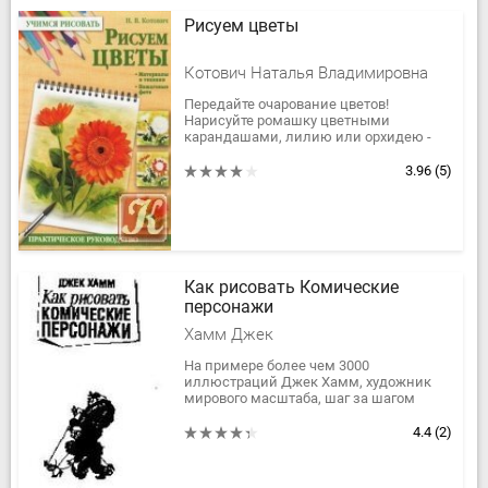
Рисуем цветы
Котович Наталья Владимировна
Передайте очарование цветов!
Нарисуйте ромашку цветными
карандашами, лилию или орхидею -
гуашью, розу - акварелью! Отдельные
цветы и целые букеты в разных
3.96
(5)
техниках с...
Как рисовать Комические
персонажи
Хамм Джек
На примере более чем 3000
иллюстраций Джек Хамм, художник
мирового масштаба, шаг за шагом
проведет вас по всем этапам создания
смешных персонажей, которые никого
4.4
(2)
не...