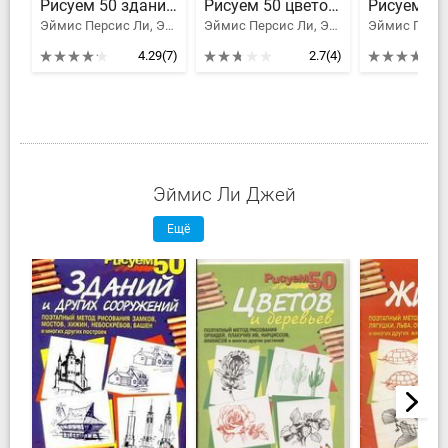
Рисуем 50 зданий и других сооружений
Рисуем 50 цветов и деревьев
Эймис Персис Ли, Эймис Ли Джей
Эймис Персис Ли, Эймис Ли Джей
4.29
(7)
2.7
(4)
Эймис Ли Джей
Ещё