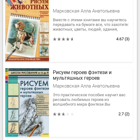
Марковская Алла Анатольевна
Вместе с этими книгами вы научитесь
передавать на бумаге все, что захотите:
животных, цветы, людей, здания,
персонажей аниме и манга, сказочных
героев, архитектурные...
4.67
(3)
Рисуем героев фэнтези и
мультяшных героев
Марковская Алла Анатольевна
Это практическое пособие научит вас
рисовать любимых героев из
волшебного мира фэнтези.Вы
познакомитесь с основными
пропорциями тела человека и
2.7
(2)
животного — и можете...