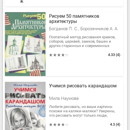
Рисуем 50 памятников
архитектуры
Богданов П. С., Борозенников А. А.
Поэтапный метод рисования храмов,
соборов, церквей, замков, башен и
других старинных и современных
памятников зодчества.
В книге наглядно показаны поэтапные
4.33
(4)
методы...
Учимся рисовать карандашом
Мила Наумова
Любите рисовать, но ваши картины
похожи на каляки-маляки? Уверены,
что рисовать могут только люди,
талантливые от рождения? Попробуйте
открыть в себе дар художника по...
4.3
(4)