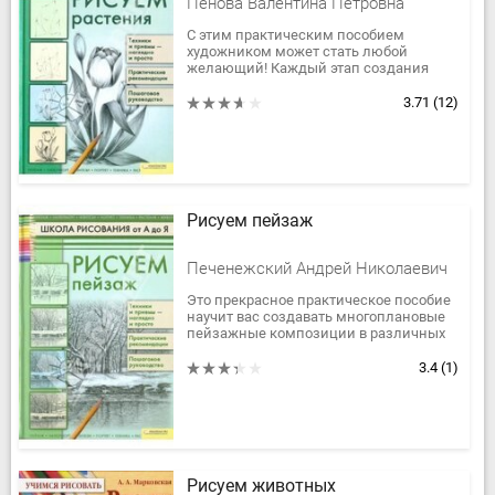
Пенова Валентина Петровна
С этим практическим пособием
художником может стать любой
желающий! Каждый этап создания
вашего будущего шедевра подробно
описан и проиллюстрирован. Немного
3.71
(12)
тренировки...
Рисуем пейзаж
Печенежский Андрей Николаевич
Это прекрасное практическое пособие
научит вас создавать многоплановые
пейзажные композиции в различных
техниках. В руководстве
проиллюстрирован процесс
3.4
(1)
написания...
Рисуем животных