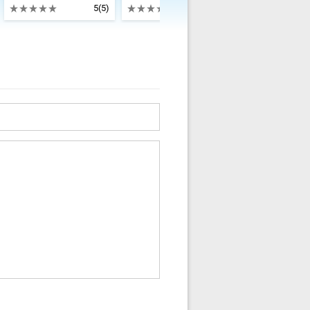
5
(5)
4.9
(5)