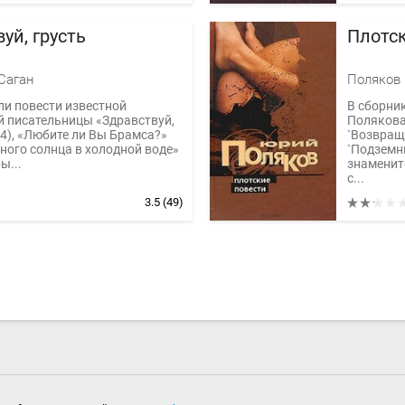
уй, грусть
Плотс
Саган
Поляков
ли повести известной
В сборни
 писательницы «Здравствуй,
Полякова
54), «Любите ли Вы Брамса?»
`Возвращ
много солнца в холодной воде»
`Подземн
ы...
знаменит
с...
3.5
(49)