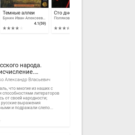
Темные аллеи
Сто дней до приказа
Бунин Иван Алексеевич
Поляков Юрий Михайлович
4.1
(59)
3.53
(8)
4
сского народа.
исчисление.
ние. Похороны.
о Александр Власьевич
ки. Дмитриевская
ль, что многие из наших с
а. Часть 3
 способностями литераторов
ь от своей народности;
 русские выражения
ными и подражали слепо...