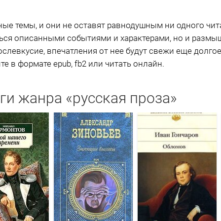
е темы, и они не оставят равнодушным ни одного читат
ься описанными событиями и характерами, но и размыш
ослевкусие, впечатления от нее будут свежи еще долго
е в формате epub, fb2 или читать онлайн.
ги жанра «русская проза»