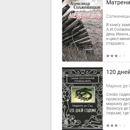
Матрени
Солженицы
В книгу зам
А.И.Солжен
день Ивана 
и цикл мини
старшего...
120 дне
Маркиз де 
Слово сади
происхожде
маркизу де 
Франсуа де 
тюрьме, где 