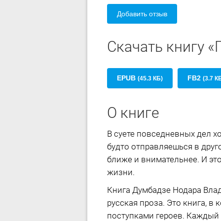
Добавить отзыв
Скачать книгу 
EPUB
FB2
(45.3 КБ)
(3.7 К
О книге
В суете повседневных дел х
будто отправляешься в друг
ближе и внимательнее. И эт
жизни.
Книга Думбадзе Нодара Вла
русская проза. Это книга, 
поступками героев. Каждый 