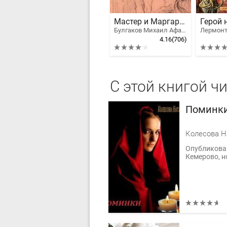
Мастер и Маргарита
Булгаков Михаил Афанасьевич
4.16
(706)
С этой книгой ч
Поминк
Опубликован
Кемерово, н