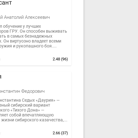
сант
й Анатолий Алексеевич
л обучение у лучших
оров ГРУ. Он способен выживать
ать в самых безнадежных
. Он виртуозно владеет всеми
ужия и рукопашного боя....
2.48
(96)
я
нстантин Федорович
нстантина Седых «Даурия» —
зный сибирский вариант
кого «Тихого Дона» —
ляет собой впечатляющую
жизни сибирского казачества,...
2.66
(37)