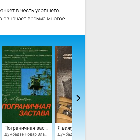
анкет в честь усопшего.
о означает весьма многое...
Пограничная застава
Я вижу солнце
Не бойся, м
Думбадзе Нодар Владимирович, Авдеенко Александр Остапович, Рябчиков Евгений, Беляев Владимир Павлович, Тарасов Андрей Александрович, Марченко Анатолий Тимофеевич, Степанов Виктор Александрович, Сорин Семен, Паджев Михаил Григорьевич, Сердюк Александр Севастьянович
Думбадзе Нодар Владимирович