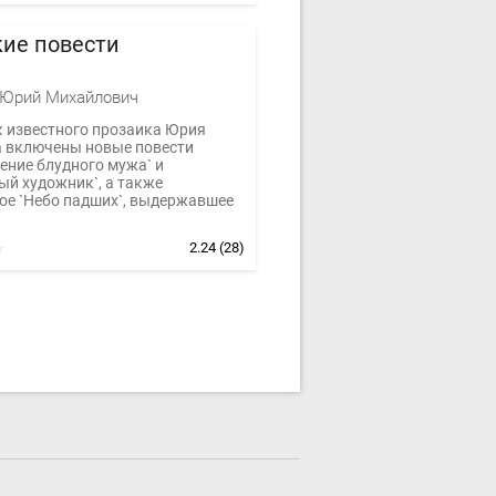
кие повести
 Юрий Михайлович
к известного прозаика Юрия
 включены новые повести
ение блудного мужа` и
ый художник`, а также
ое `Небо падших`, выдержавшее
2.24
(28)