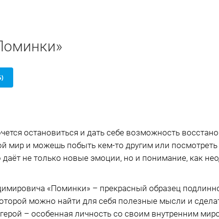
«Поминки»
Б)
очется остановиться и дать себе возможность восстанов
ой мир и можешь побыть кем-то другим или посмотреть 
о даёт не только новые эмоции, но и понимание, как не
димировича «Поминки» – прекрасный образец подлинно
в которой можно найти для себя полезные мысли и сдел
герой – особенная личность со своим внутренним мир