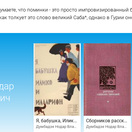
умаете, что поминки - это просто импровизированный б
как толкует это слово великий Саба*, однако в Гурии он
дар
ич
Я, бабушка, Илико и Илларион
Сборников рассказов советских писателей
Думбадзе Нодар Владимирович
Думбадзе Нодар Владимирович, Ауэзов Мухтар, Можаев Борис Андреевич, Бондарев Юрий Васильевич, Искандер Фазиль Абдулович, Гончар Олесь, Битов Андрей Георгиевич, Нилин Павел Филиппович, Казаков Юрий Павлович, Распутин Валентин Григорьевич, Тютюнник Григор Михайлович, Сушинский Богдан Иванович, Ким Анатолий Андреевич, Борщаговский Александр Михайлович, Солоухин Владимир Алексеевич, Трифонов Юрий Валентинович, Носов Евгений Иванович, Абу-Бакар Ахмедхан, Салури Рейн, Худайназаров Бердыназар, Семенов Георгий Витальевич, Рекемчук Александр Еевич, Смуул Юхан Ю., Ахвледиани Эрлом, Стрельцов Михаил Леонович, Матевосян Грант Игнатьевич, Чиковани Григол Самсонович, Ибрагимбеков Рустам Ибрагимович, Менюк Георгий Николаевич, Байджиев Мар Ташимович