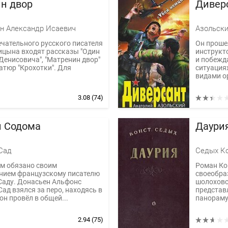
н двор
Дивер
н Александр Исаевич
Азольски
ечательного русского писателя
Он проше
ицына входят рассказы "Один
инструкт
Денисовича", "Матренин двор"
и побежд
атюр "Крохотки". Для
ситуациях
видами ор
3.08
(74)
й Содома
Даури
Сад
Седых Ко
зм обязано своим
Роман Ко
нием французскому писателю
своеобра
Саду. Донасьен Альфонс
шолоховс
Сад взялся за перо, находясь в
представ
он провёл в общей...
панораму 
2.94
(75)