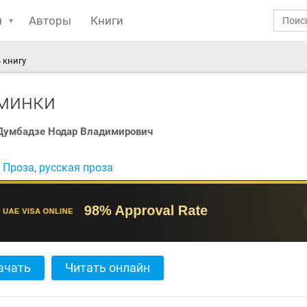
ы
Авторы
Книги
 книгу
минки
Думбадзе Нодар Владимирович
:
Проза
,
русская проза
ачать
Читать онлайн