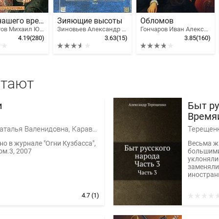
Герой нашего времени
Зияющие высоты
Обломов
Лермонтов Михаил Юрьевич
Зиновьев Александр Александрович
Гончаров Иван Александрович
4.19
(280)
3.63
(15)
3.85
(160)
итают
и
Быт ру
Время
Креще
Колесова Наталья Валенидовна, Караванова Наталья Михайловна
Терещенк
Помин
о в журнале "Огни Кузбасса",
Весьма жа
суббот
ом.3, 2007
большими
уклонялис
заменяли
иностран
4.7
(1)