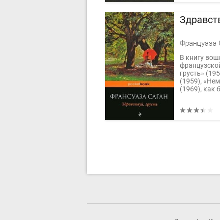
Здравств
Француаза 
В книгу вош
французской
грусть» (19
(1959), «Не
(1969), как б