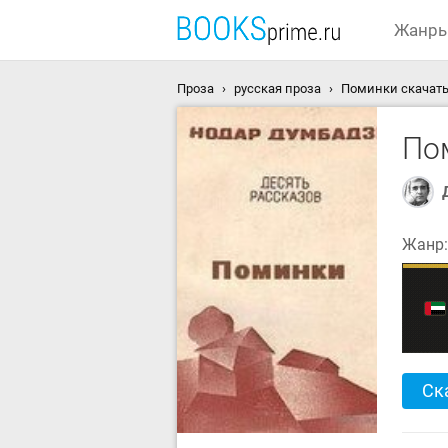
Жанр
Проза
русская проза
Поминки скачать
По
Жанр
Ск