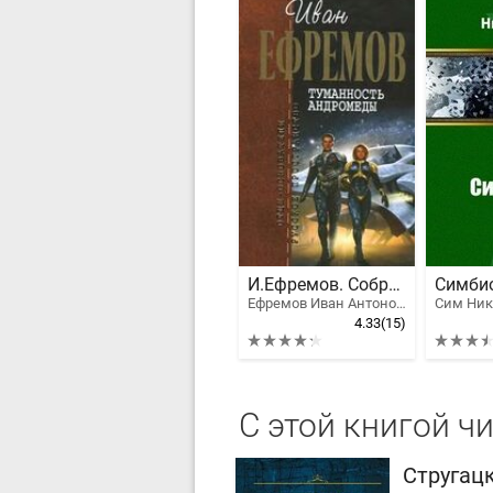
И.Ефремов. Собрание сочинений в 4-х томах. т.1
Симби
Ефремов Иван Антонович
Сим Ни
4.33
(15)
С этой книгой ч
Стругац