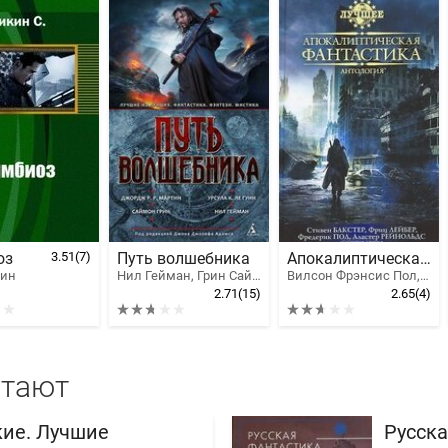
оз
3.51
(7)
Путь волшебника
Апокалиптическая фантастика
кин
Нил Гейман, Грин Саймон, Кард Орсон Скотт, Сильверберг Роберт, Ле Гуин Урсула Крёбер, Бигл Питер Сойер, Линк Келли, Форд Джеффри, Брэдли Мэрион Зиммер, Джордж Рэймонд Ричард Мартин, Сюзанна Кларк, Фарланд Дэвид, Резник Майкл Даймонд, Гроссман Лев, Финли Чарльз Коулмэн, Ли Юн Ха, Шерман Делия, Адамс Джон Джозеф, Кастро Адам-Трой, ПРАТТ ТИМ, Валентайн Женевьева, Говард Джонатан Л., Кафтан Вилар, Боскович Дезирина, Раджан Ханна, Ннеди Окорафор, Вагнер Венди Н., Кристи Янт, Киртли Дэвид Бэрр
Вилсон Фрэнсис Пол, Рейнольдс Аластер, Лейбер Фриц Ройтер, Сильверберг Роберт, Вильгельм Кейт, Уильямсон Джек, Грин Доминик, Лэндис Джеффри А., Бейли Дейл, Пол Ди Филиппо, Бир Элизабет, Бейкер Кейдж, Стивен Бакстер, Рид Роберт, Доктороу Кори, Бродерик Дэмиен, Эшли Майк, Бартон Уильям Реналд, Браун Эрик, Нагата Линда, Барнетт Дэвид, Куниган Элизабет
2.71
(15)
2.65
(4)
итают
кие. Лучшие
Русска