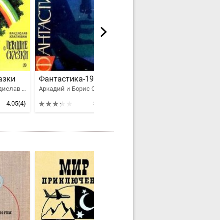
азки
Фантастика-1963
Бегство рогатых викингов
Крапивин Владислав Петрович
Аркадий и Борис Стругацкие, Крапивин Владислав Петрович, Григорьев Владимир Васильевич, Парнов Еремей Иудович, Емцев Михаил Тихонович, Варшавский Илья Иосифович, Войскунский Евгений Львович, Лукодьянов Исай Борисович, Днепров Анатолий, Анфилов Глеб, Глебов Анатолий, Яров Р., Андреев К., Полещук А.
Крапивин Владислав Петрович
4.05
(4)
3.3
(5)
2.53
(3)