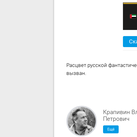
Ск
Расцвет русской фантастиче
вызван.
Крапивин В
Петрович
Ещё