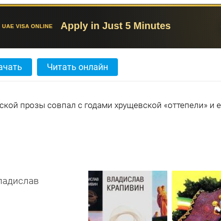
ачать
Читать онлайн
ской прозы совпал с годами хрущевской «оттепели» и 
ладислав