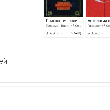
Психология национальной нетерпимости
Гроссман Василий Семенович, Подольный Роман Григорьевич, Тарас Анатолий Ефимович, Померанц Григорий Соломонович, Ильин Иван Александрович, Гюстав Лебон, Кон Игорь Семенович, Шафаревич Игорь Ростиславович, Адорно Теодор В., Гуревич Павел Семенович, Сорокин Питирим Александрович, Фурман Дмитрий Ефимович, Ионин Леонид Григорьевич, Чернявская Юлия, Воронель Александр Владимирович, Карабчиевский Юрий Аркадьевич, Червонная Светлана
2.67
(3)
ей