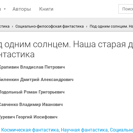
ы
Авторы
Книги
стика
Социально-философская фантастика
Под одним солнцем. Наш
д одним солнцем. Наша старая 
нтастика
Крапивин Владислав Петрович
Биленкин Дмитрий Александрович
Подольный Роман Григорьевич
Савченко Владимир Иванович
Гуревич Георгий Иосифович
:
Космическая фантастика
,
Научная фантастика
,
Социальн