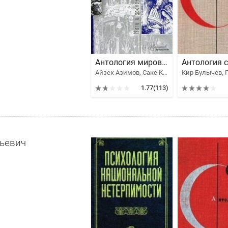
Антология мировой фантастики. Том 3. Волшебная страна
Айзек Азимов, Саке Комацу, Клайв Стейплз Льюис, Толстой Алексей Николаевич, Желязны Роджер Джозеф, Брэдбери Рэй Дуглас, Ефремов Иван Антонович, Гаррисон Гарри, Рей Жан, Гансовский Север Феликсович, Лейнстер Мюррей, Гамильтон Эдмонд Мур, Муркок Майкл Джон, Блох Роберт Альберт, Хаецкая Елена Владимировна, Лавкрафт Говард Филлипс, Конан Дойл Артур Игнатиус, Головачев Василий Васильевич, Орлов Алекс, Саймак Клиффорд Дональд, Говард Роберт Эдвин, Смит Джордж Генри, Андерсон Пол Уильям, Вэнс Джек Холбрук, Дивов Олег Игоревич, Трускиновская Далия Мейеровна, Кудрявцев Леонид Викторович, Биленкин Дмитрий Александрович, Вейнбаум Стенли, Олдисс Брайан Уилсон, Ван Вогт Альфред Элтон, Дель Рей Лестер, Клейн Жерар, Сильверберг Роберт, Калугин Алексей Александрович, Тургенев Иван Сергеевич, Говард Роберт Ирвин, Мэйчен Артур Ллевелин, Дик Филип Киндред, Саломатов Андрей Васильевич, Миллер-младший Уолтер Майкл
1.77
(113)
ьевич