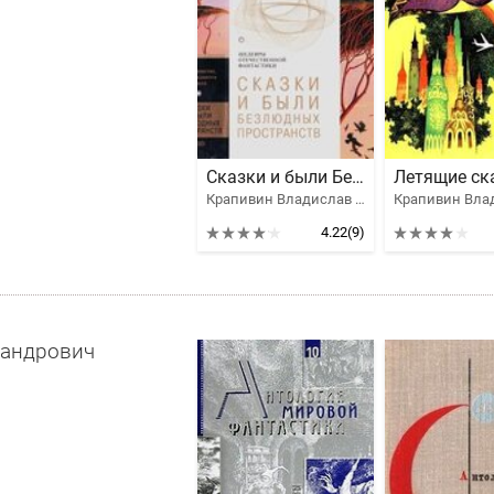
Сказки и были Безлюдных пространств
Летящие ск
Крапивин Владислав Петрович
4.22
(9)
сандрович