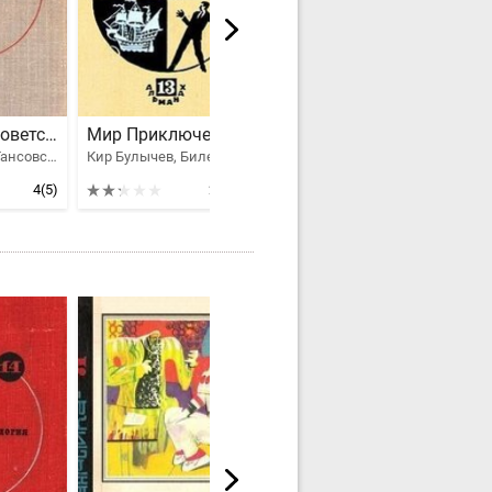
Антология советской фантастики - 2
Мир Приключений 1967. Ежегодный сборник фантастических и приключенческих повестей и рассказов
Мир приключений 1980
Кир Булычев, Гансовский Север Феликсович, Биленкин Дмитрий Александрович, Григорьев Владимир Васильевич, Альтов Генрих Саулович, Варшавский Илья Иосифович, Лагин Лазарь Иосифович, Днепров Анатолий, Громова Ариадна Григорьевна
Кир Булычев, Биленкин Дмитрий Александрович, Жемайтис Сергей Георгиевич, Ляпунов Борис Валерианович, Коротеев Николай Иванович, Парнов Еремей Иудович, Емцев Михаил Тихонович, Ягдфельд Григорий Борисович, Гернет Нина Владимировна, Абрамов Александр Иванович, Абрамов Сергей Александрович, Юрьев Зиновий Юрьевич, Платов Леонид Дмитриевич, Кубанский Георгий, Прокофьев Вадим Александрович
Аркадий и Борис Стругацкие, Кир Булычев, Балабуха Андрей Дмитриевич, Биленкин Дмитрий Александрович, Грин Александр Степанович, Ревич Всеволод Александрович, Лавров Егор, Володин Борис, Кулешов Александр Петрович, Шахназаров Георгий Хосроевич
4
(5)
2.3
(2)
2.95
(4)