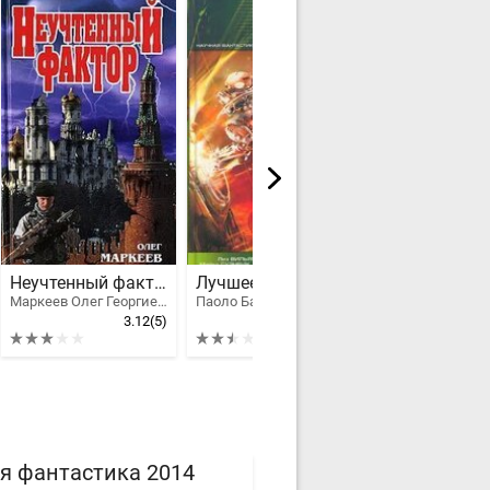
Неучтенный фактор
Лучшее за год XXIII: Научная фантастика, космический боевик, киберпанк
Хозяева Пре
Маркеев Олег Георгиевич
Паоло Бачигалупи, Рейнольдс Аластер, Тертлдав Гарри Норман, Лейк Джей, Питер Уоттс, Бакстер Стивен М., Грин Доминик, Макинтайр Вонда Н., Суэнвик Майкл, Райяниеми Ханну, Бир Элизабет, Холдеман II Джек Кэрролл, Стерлинг Брюс, Розенблюм Мэри, Макдональд Йен, Рид Роберт, Моулз Дэвид, Эшер Нил, Бекетт Крис, Келли Джеймс Патрик, Грегори Дэрил, Мерфи Дэррил, Попкес Стивен, Сандерс Уильям, Джонс Гвинет, Вильямс Лиз, Маклеод Кен, Джерролд Дэвид, Джин Родман Вульф, Робертсон Крис, Нестволд Рут
3.12
(5)
2.5
(4)
я фантастика 2014