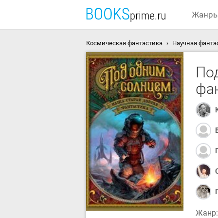
Жанр
Космическая фантастика
Научная фанта
По
фа
Жанр