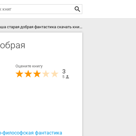
а старая добрая фантастика скачать книгу
добрая
Оцените книгу
3
5
о-философская фантастика