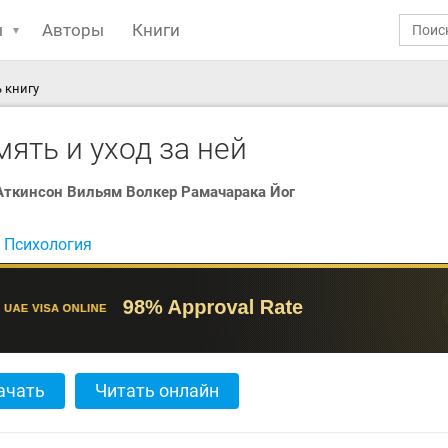
ы
Авторы
Книги
ь книгу
ять и уход за ней
Аткинсон Вильям Волкер Рамачарака Йог
:
Психология
ачать
Читать онлайн