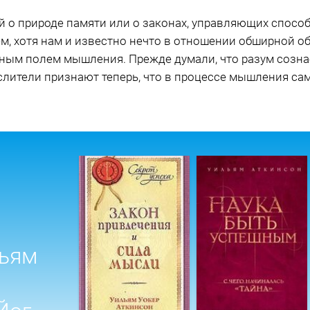
й о природе памяти или о законах, управляющих спосо
м, хотя нам и известно нечто в отношении обширной о
ым полем мышления. Прежде думали, что разум сознае
лители признают теперь, что в процессе мышления са
льям