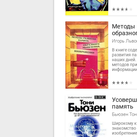
Методы 
образно
воображ
Игорь Льво
В книге сод
развития па
наших дней.
методов пр
информации.
Усоверш
память
Бьюзен Тон
Широкому кр
знакомство
изобретени