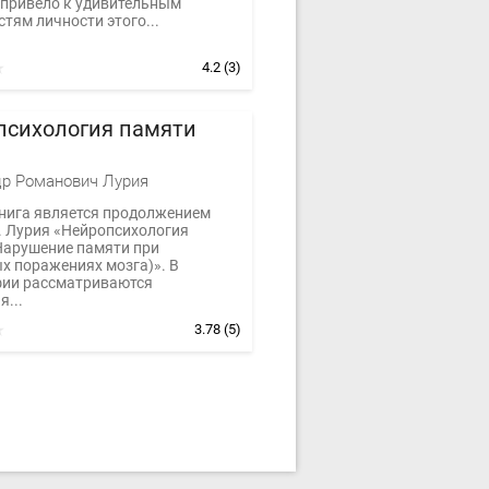
 привело к удивительным
тям личности этого...
4.2
(3)
психология памяти
р Романович Лурия
нига является продолжением
Р. Лурия «Нейропсихология
Нарушение памяти при
х поражениях мозга)». В
ии рассматриваются
...
3.78
(5)