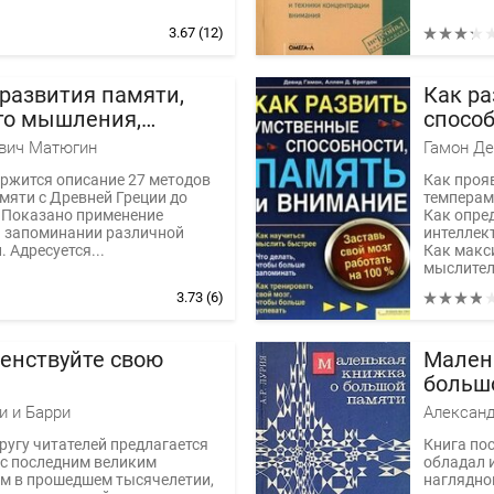
3.67
(12)
развития памяти,
Как р
го мышления,
способ
ения.
вниман
вич Матюгин
Гамон Де
работа
ержится описание 27 методов
Как проя
мяти с Древней Греции до
темперам
 Показано применение
Как опре
и запоминании различной
интеллек
 Адресуется...
Как макс
мыслител
Как...
3.73
(6)
енствуйте свою
Мален
больш
и и Барри
Александ
угу читателей предлагается
Книга по
 с последним великим
обладал 
ем в прошедшем тысячелетии,
наглядно