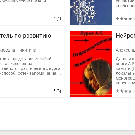
 человеческой памяти.
развитие
особеннос
4
(4)
тель по развитию
Нейро
рисовна Никитина
Александ
нига представляет собой
Данная к
еское изложение
книги А 
ального практического курса
памяти (
 способностей запоминания,...
локальны
монограф
нарушения
5
(3)