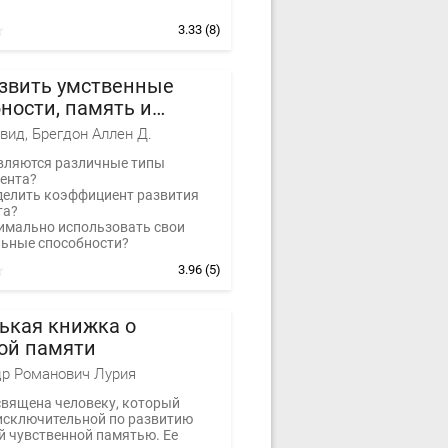
3.33
(8)
азвить умственные
ности, память и
ие. Заставь свой мозг
вид, Брегдон Аллен Д.
ть на 100%
вляются различные типы
ента?
делить коэффициент развития
та?
имально использовать свои
ьные способности?
3.96
(5)
ькая книжка о
ой памяти
р Романович Лурия
священа человеку, который
исключительной по развитию
й чувственной памятью. Ее