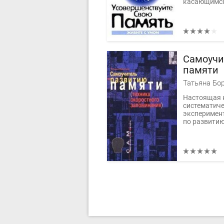
касающимся
Самоучи
памяти
Татьяна Бо
Настоящая к
систематич
эксперимент
по развитию