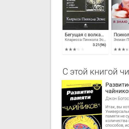
Бегущая с волками. Женский архетип в мифах и сказаниях
Кларисса Пинкола Эстес
Экман П
3.21
(96)
С этой книгой ч
Развити
чайнико
Джон Богос
Итак, вы хо
Универсаль
памяти не с
количества
способов, и