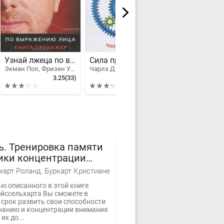
Узнай лжеца по выражению лица
Сила привычки
Экман Пол, Фризен Уоллес
Чарлз Дахигг
3.25
(33)
3.3
(34)
ь. Тренировка памяти
ики концентрации
ния
харт Роланд, Буркарт Кристиане
ю описанного в этой книге
ейссельхарта Вы сможете в
 срок развить свои способности
нанию и концентрации внимания
их до...