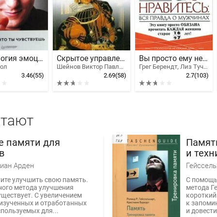
Психология эмоций. Я знаю, что ты чувствуешь
Скрытое управление человеком
Вы просто ему не нравитесь: вся правда о мужчинах
ол
Шейнов Виктор Павлович
Грег Берендт, Лиз Туччилло
3.46
(55)
2.69
(58)
2.7
(103)
итают
е памяти для
Памят
в
и техн
внима
иан Арден
Гейссель
тите улучшить свою память.
С помощь
ного метода улучшения
метода Г
уществует. С увеличением
короткий
 изученных и отработанных
к запоми
спользуемых для...
и довести 