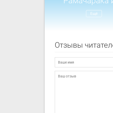
Рамачарака 
Ещё
Отзывы читател