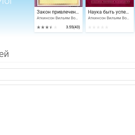
Йог
Закон привлечения и сила мысли
Наука быть успешным
Аткинсон Вильям Волкер Рамачарака Йог
Аткинсон Вильям Волкер Рамачарака Йог
3.55
(43)
ей