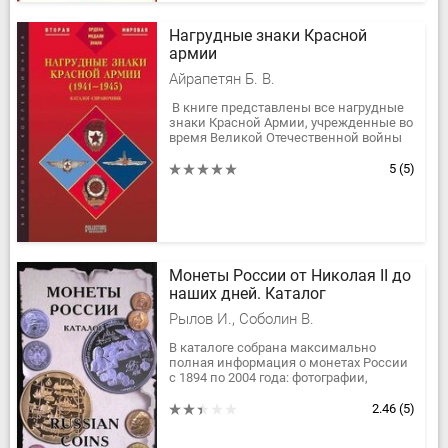
Нагрудные знаки Красной
армии
Айрапетян Б. В.
В книге представлены все нагрудные
знаки Красной Армии, учрежденные во
время Великой Отечественной войны
1941-1945 гг. В этой работе впервые
даются изображения и...
5
(5)
Монеты России от Николая ІІ до
наших дней. Каталог
Рылов И., Соболин В.
В каталоге собрана максимально
полная информация о монетах России
с 1894 по 2004 года: фотографии,
физические характеристики, тираж,
даты выпуска в обращение,
2.46
(5)
монетный...