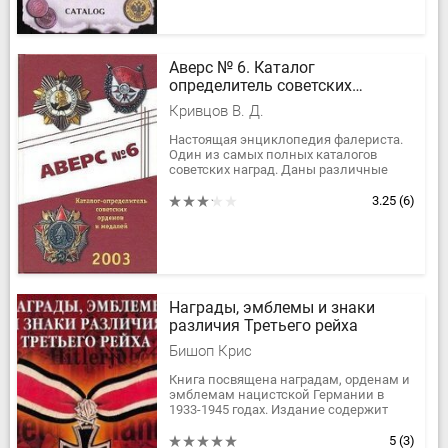
Аверс № 6. Каталог
определитель советских
орденов и медалей
Кривцов В. Д.
Настоящая энциклопедия фалериста.
Один из самых полных каталогов
советских наград. Даны различные
варианты орденов и медалей,
Показываются основные ообенности
3.25
(6)
каждого...
Награды, эмблемы и знаки
различия Третьего рейха
Бишоп Крис
Книга посвящена наградам, орденам и
эмблемам нацистской Германии в
1933-1945 годах. Издание содержит
сотни цветных иллюстраций и
уникальных фотографий, дающих...
5
(3)