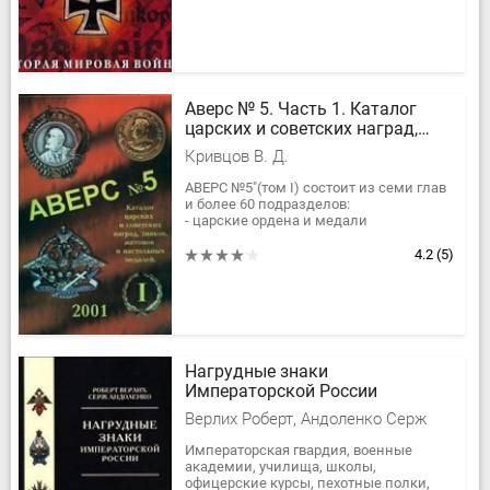
Аверс № 5. Часть 1. Каталог
царских и советских наград,
знаков, жетонов и настольных
Кривцов В. Д.
медалей
АВЕРС №5"(том I) состоит из семи глав
и более 60 подразделов:
- царские ордена и медали
- советские ордена и медали
- российские ордена и медали
4.2
(5)
- царские...
Нагрудные знаки
Императорской России
Верлих Роберт, Андоленко Серж
Императорская гвардия, военные
академии, училища, школы,
офицерские курсы, пехотные полки,