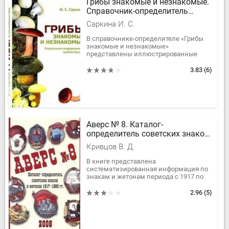
Грибы знакомые и незнакомые.
Справочник-определитель
грибов Крыма
Саркина И. С.
В справочнике-определителе «Грибы
знакомые и незнакомые»
представлены иллюстрированные
описания 335 видов грибов, которые
сгруппированы на основе общности
3.83
(6)
строения...
Аверс № 8. Каталог-
определитель советских знаков
и жетонов 1917-1980 г.г.
Кривцов В. Д.
В книге представлена
систематизированная информация по
знакам и жетонам периода с 1917 по
1980 гг. Большинство наград показаны
с обоих сторон – аверс / реверс.
2.96
(5)
Основная...