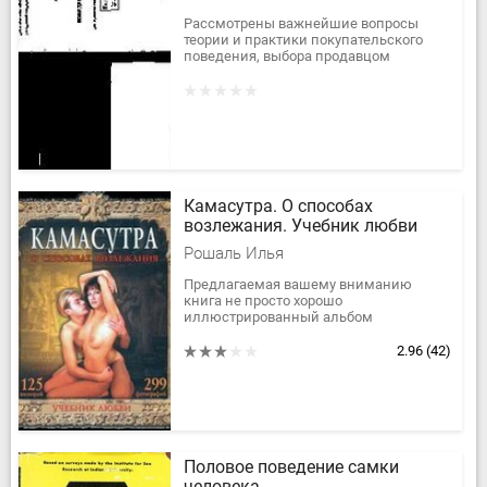
Рассмотрены важнейшие вопросы
теории и практики покупательского
поведения, выбора продавцом
технологии общения с покупателями,
повышающей эффективность продаж.
Впервые...
Камасутра. О способах
возлежания. Учебник любви
Рошаль Илья
Предлагаемая вашему вниманию
книга не просто хорошо
иллюстрированный альбом
сексуальных позиций. В ней мы
попытались связать воедино опыт
2.96
(42)
современных сексуальных...
Половое поведение самки
человека