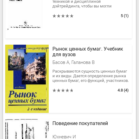
техникой и дисциплиной
дэйтрейдинга, чтобы вы могли
уверенно продвигаться в процессе
изучения торговли. Льюис...
5
(1)
Рынок ценных бумаг. Учебник
для вузов
Басов А, Галанова В
Раскрываются сущность ценных бумаг
и их виды. Дается определение рынка
ценных бумаг, его функций, участников.
Освещаются сделки и расчеты на
рынке ценных бумаг,...
4.8
(4)
Поведение покупателей
Юхневич И