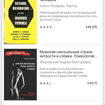
Кинси Альфред Чарльз
Революционное даже на сегодняшний
день исследование сексуальности лиц
женского пола.
3.66
(25)
Мужские сексуальные страхи,
хитрости и уловки. Психология
любовного поведения
Зберовский Андрей Викторович
Книга известного российского
психолога и философа Андрея
Зберовского представляет собой
откровенный разговор на извечную
женскую тему: "Что же этим...
3.43
(7)
мужчинам от нас...