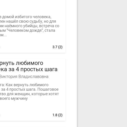
 домой избитого человека,
ен нашёл свою судьбу, но для
ми наёмного убийцы, встреча со
ым "Человеком дождя", стала
м...
3.7
(2)
ернуть любимого
ка за 4 простых шага
Виктория Владиславовна
га: Как вернуть любимого
 за 4 простых шага. Пошаговое
тво для женщин, которые хотят
своего мужчину
1.8
(2)