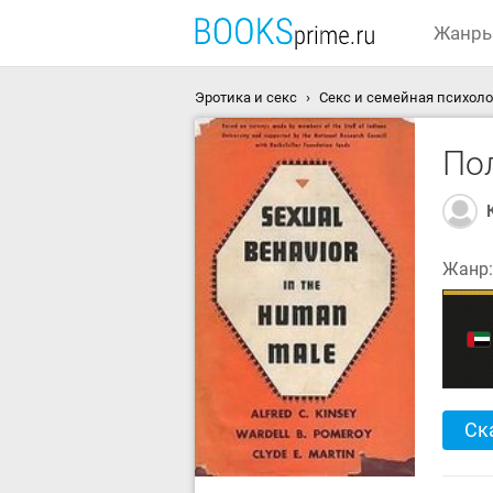
Жанр
Эротика и секс
Секс и семейная психоло
По
Жанр
Ск