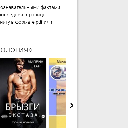
 познавательными фактами.
последней страницы.
нигу в формате pdf или
хология»