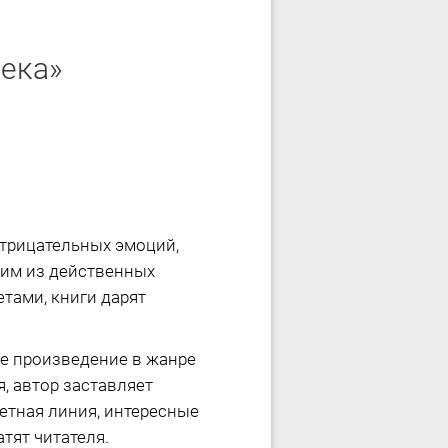
века»
отрицательных эмоций,
ним из действенных
тами, книги дарят
е произведение в жанре
, автор заставляет
жетная линия, интересные
тят читателя.