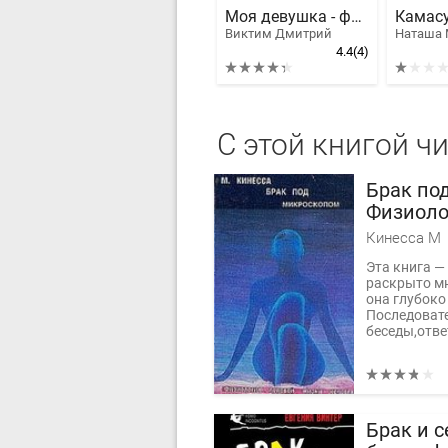
Моя девушка - футанари
Камас
Виктим Дмитрий
Наташа 
4.4
(4)
С этой книгой ч
Брак по
Физиоло
человек
Кинесса М
Эта книга —
раскрыто м
она глубоко
Последоват
беседы,ответ
Брак и с