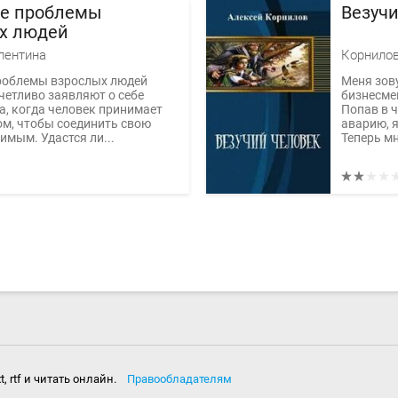
е проблемы
Везучи
х людей
лентина
Корнилов
роблемы взрослых людей
Меня зову
четливо заявляют о себе
бизнесме
а, когда человек принимает
Попав в 
ом, чтобы соединить свою
аварию, я
имым. Удастся ли...
Теперь мн
txt, rtf и читать онлайн.
Правообладателям