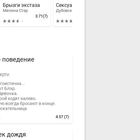
Брызги экстаза
Сексуальные проблемы. Письма и комментарии
Милена Стар
Дубовсков Михаил Иванович
Егор Шереметье
3.71
(7)
4.3
(4)
е поведение
ерти
гоистична...
ут Блэр.
девочка.
орой ходят налево.
ую всегда бросают в конце.
искательница.
4.57
(7)
ек дождя