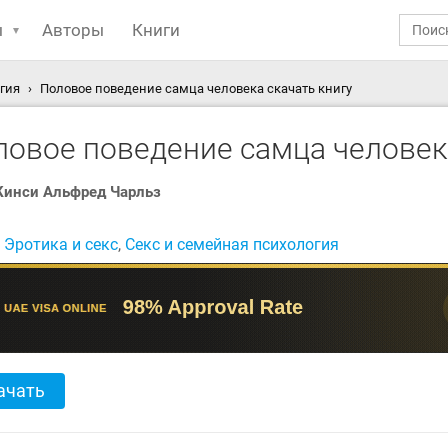
ы
Авторы
Книги
гия
Половое поведение самца человека скачать книгу
ловое поведение самца челове
Кинси Альфред Чарльз
:
Эротика и секс
,
Секс и семейная психология
ачать