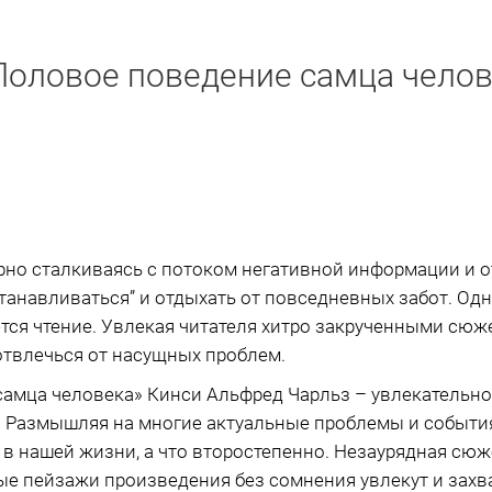
«Половое поведение самца чело
рно сталкиваясь с потоком негативной информации и 
танавливаться” и отдыхать от повседневных забот. Од
ется чтение. Увлекая читателя хитро закрученными сюже
твлечься от насущных проблем.
самца человека» Кинси Альфред Чарльз – увлекательно
. Размышляя на многие актуальные проблемы и события
о в нашей жизни, а что второстепенно. Незаурядная сю
е пейзажи произведения без сомнения увлекут и захва