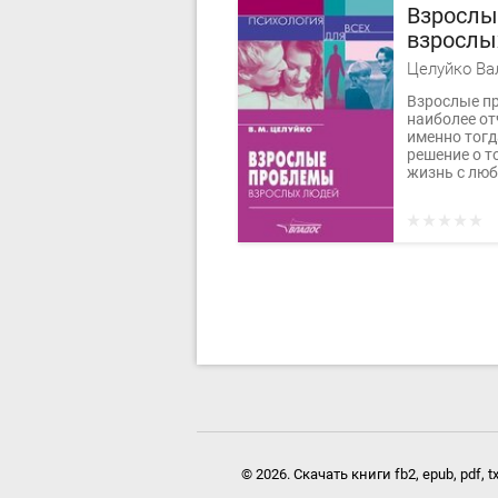
Взрослы
взрослы
Целуйко Ва
Взрослые п
наиболее от
именно тогд
решение о т
жизнь с люб
© 2026. Скачать книги fb2, epub, pdf, 