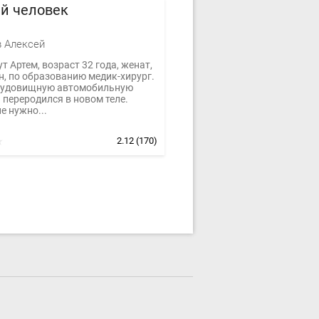
й человек
 Алексей
т Артем, возраст 32 года, женат,
н, по образованию медик-хирург.
чудовищную автомобильную
 переродился в новом теле.
е нужно...
2.12
(170)