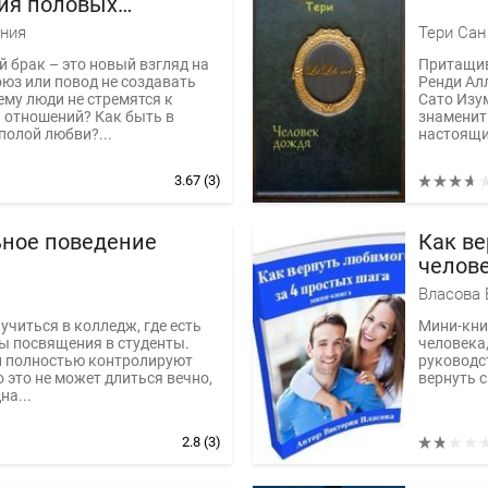
ия половых
ний
ения
Тери Сан
 брак – это новый взгляд на
Притащив
юз или повод не создавать
Ренди Алл
му люди не стремятся к
Сато Изу
 отношений? Как быть в
знаменит
полой любви?...
настоящи
3.67
(3)
ное поведение
Как в
челове
Власова 
 учиться в колледж, где есть
Мини-кни
ы посвящения в студенты.
человека,
й полностью контролируют
руководс
о это не может длиться вечно,
вернуть 
на...
2.8
(3)