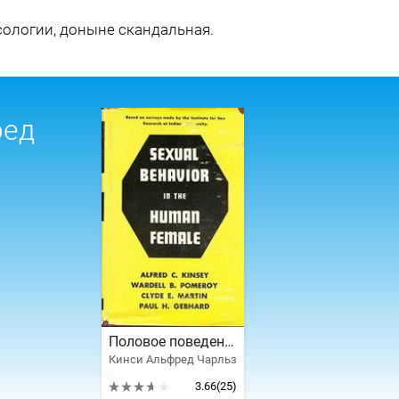
сологии, доныне скандальная.
ред
Половое поведение самки человека
Кинси Альфред Чарльз
3.66
(25)