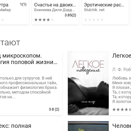
утра
1
(1)
Счастье на двоих или психология брака
Эротические рассказы Stulchik.net - Категория "Юмор"
Майер
Еникеева Диля Дэрдовна
Stulchik. net
3.85
(2)
итают
д микроскопом.
Легко
гия половой жизни
а
Л. Ф. Роб
 только для супругов. В ней
Любовь э
ного профессиональных тайн,
Меня зов
 обнажает физиологию брака.
Я плохая 
ельно, методом спокойной
Та, с кот
ов на...
Та, котор
Я золото
Дрянь....
3.8
(2)
екс: полная
Челов