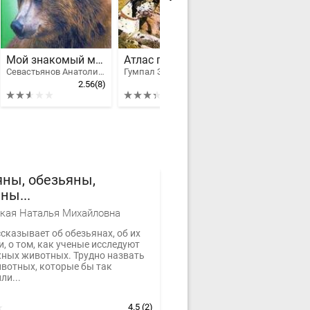
Мой знакомый медведь: Мой знакомый медведь; Зимовье на Тигровой; Дикий урман
Атлас пород собак
Владыка джу
Севастьянов Анатолий Александрович
Гумпал Зденек, Найманова Диана
2.56
(8)
3.4
(3)
ны, обезьяны,
ны...
кая Наталья Михайловна
сказывает об обезьянах, об их
, о том, как ученые исследуют
жных животных. Трудно назвать
ивотных, которые бы так
ли...
4.5
(2)