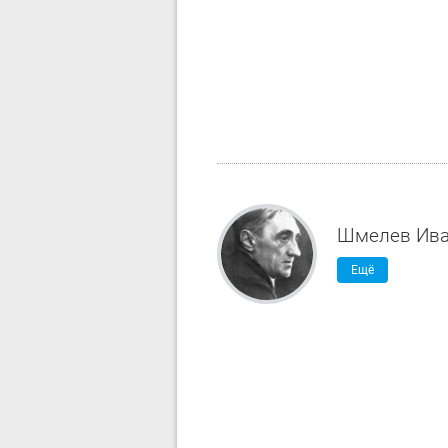
Шмелев Ива
Ещё