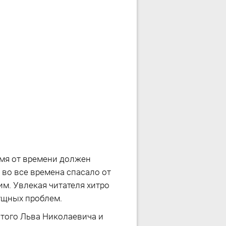
мя от времени должен
 во все времена спасало от
им. Увлекая читателя хитро
ущных проблем.
стого Льва Николаевича и