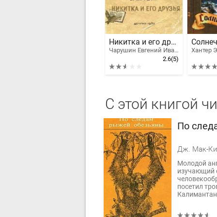
Никитка и его друзья
Солнеч
Чарушин Евгений Иванович
Хантер 
2.6
(5)
С этой книгой ч
По след
Дж. Мак-Ки
Молодой анг
изучающий о
человекообр
посетил тро
Калимантан 