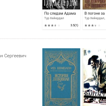
По следам Адама
Тур Хейердал
3.5
(1)
н Сергеевич