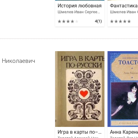
История любовная
Шмелев Иван Сергеевич
4
(1)
в Николаевич
Игра в карты по–русски
Анна Карен