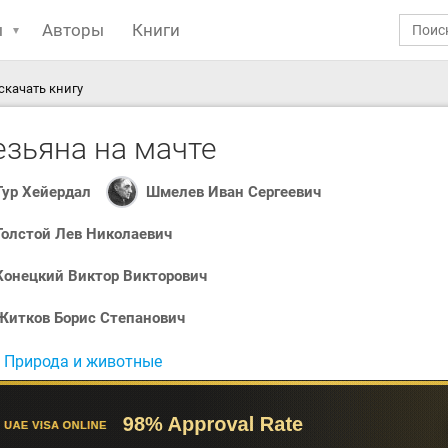
ы
Авторы
Книги
скачать книгу
езьяна на мачте
Тур Хейердал
Шмелев Иван Сергеевич
Толстой Лев Николаевич
Конецкий Виктор Викторович
Житков Борис Степанович
:
Природа и животные