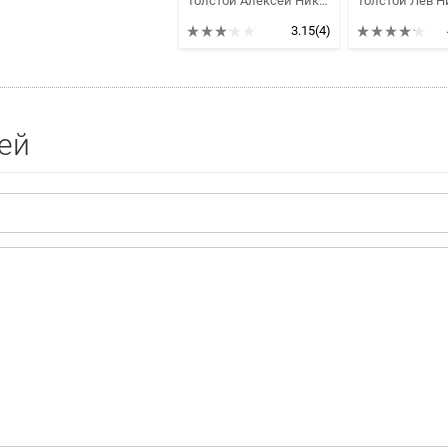
Толстой Алексей Николаевич, Толстой Лев Николаевич, Чехов Антон Павлович, Куприн Александр Иванович, Пушкин Александр Сергеевич, Лермонтов Михаил Юрьевич, Одоевский Владимир Федорович, Грин Александр Степанович, Андреев Леонид Николаевич, Некрасов Николай Алексеевич, Сенковский Осип Иванович, Замятин Евгений Иванович, Успенский Глеб Иванович, Амфитеатров Александр Валентинович
3.15
(4)
ей