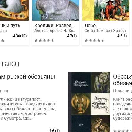
ный путь
Кролики: Разведение, выращивание, кормление
Лобо
Эрин
Александров С. Н., Косова Т. И.
Сетон-Томпсон Эрнест
4.96
(10)
4.7
(1)
4.6
(1)
итают
ам рыжей обезьяны
Обезья
обезья
ннон
Пожариц
лийский натуралист,
Книга рас
дин из самых редких видов
поведении
азных обезьян - орангутана,
этих сло
пические леса островов
других ж
и Суматра, где...
будоражи
4.6
(1)