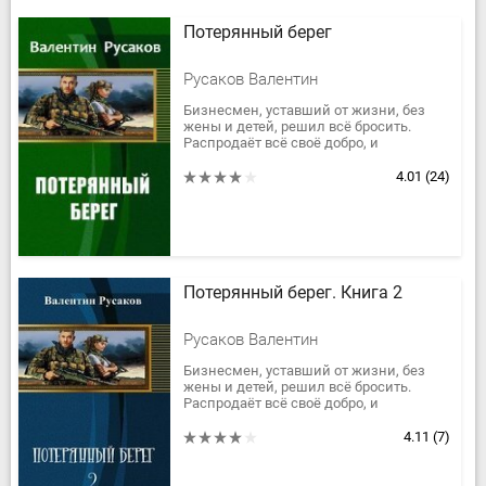
Потерянный берег
Русаков Валентин
Бизнесмен, уставший от жизни, без
жены и детей, решил всё бросить.
Распродаёт всё своё добро, и
переезжает в старый домик где-то в
глухой тайге... И тут происходит...
4.01
(24)
Потерянный берег. Книга 2
Русаков Валентин
Бизнесмен, уставший от жизни, без
жены и детей, решил всё бросить.
Распродаёт всё своё добро, и
переезжает в старый домик где-то в
глухой Тайге… И тут происходит...
4.11
(7)