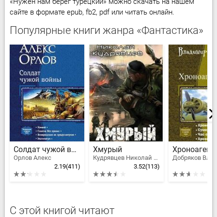
«Нужен нам берег турецкий» можно скачать на нашем
сайте в формате epub, fb2, pdf или читать онлайн.
Популярные книги жанра «Фантастика»
Солдат чужой войны
Хмурый
Орлов Алекс
Кудрявцев Николай Федорович
2.19
(411)
3.52
(113)
2
С этой книгой читают