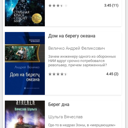
рода галактических мошенников и
авантюристов, хотя давно уже
3.45
(11)
посвятил себя службе...
Дом на берегу океана
Величко Андрей Феликсович
Зачем инженеру одного из оборонных
НИИ вдруг срочно потребовался
револьвер, причем заряженный?
А кроме него – топор, палатка, большая
летающая модель с телекамерой...
4.45
(2)
Берег дна
Шульга Вячеслав
Где-то в недрах Зоны, в «мерцающем»