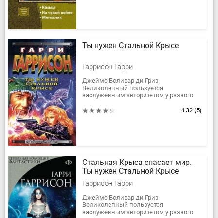
был...
Ты нужен Стальной Крысе
Гаррисон Гарри
Джеймс Боливар ди Гриз
Великолепный пользуется
заслуженным авторитетом у разного
рода галактических мошенников и
авантюристов, хотя давно уже
4.32
(5)
посвятил себя службе...
Стальная Крыса спасает мир.
Ты нужен Стальной Крысе
Гаррисон Гарри
Джеймс Боливар ди Гриз
Великолепный пользуется
заслуженным авторитетом у разного