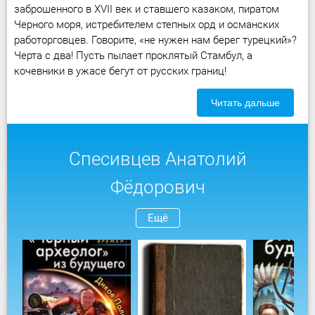
заброшенного в XVII век и ставшего казаком, пиратом
Черного моря, истребителем степных орд и османских
работорговцев. Говорите, «не нужен нам берег турецкий»?
Черта с два! Пусть пылает проклятый Стамбул, а
кочевники в ужасе бегут от русских границ!
Читать дальше
Спесивцев Анатолий
Фёдорович
Ещё