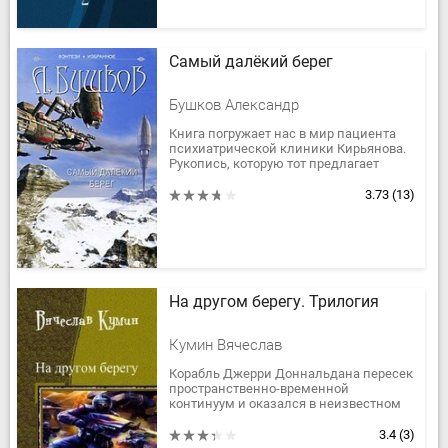
Самый далёкий берег
Бушков Александр
Книга погружает нас в мир пациента
психиатрической клиники Кирьянова.
Рукопись, которую тот предлагает
своему врачу, - не фантастический
роман. Он уверяет, что это...
3.73
(13)
На другом берегу. Трилогия
Кумин Вячеслав
Корабль Джерри Доннальдана пересек
пространственно-временной
континуум и оказался в неизвестном
бортовому компьютеру мире. Чтобы
выжить на незнакомой планете, пилот
3.4
(3)