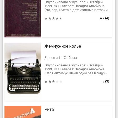
Опубликовано в журнале: «Октябрь»
1999, № 1 Галерея: Загадки Альбиона.
"Да, сэр, я читаю детективные истории.
Большинство полицейских ответят
вам, что не берут их в...
4.7
(4)
Жемчужное колье
Дороти Л. Сэйерс
Опубликовано в журнале: «Октябрь»
1999, № 1 Галерея: Загадки Альбиона.
"Сэр Септимус Шейл один раз в году (и
только один раз в году) умел настоять
на своем. Все...
3
(3)
Рита