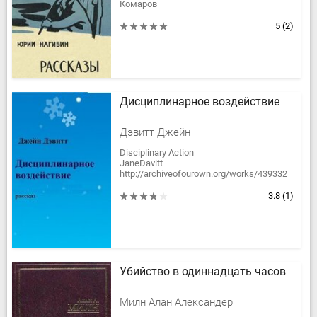
Комаров
Молодожен
Ваганов
5
(2)
Трубка
Слезай, приехали…
Четунов, сын Четунова
Скалистый порог
Ночной гость
Хазарский...
Дисциплинарное воздействие
Дэвитт Джейн
Disciplinary Action
JaneDavitt
http://archiveofourown.org/works/439332
Перевод: RR
3.8
(1)
Описание:
Работа написана по фото-заявке для
группы M/M...
Убийство в одиннадцать часов
Милн Алан Александер