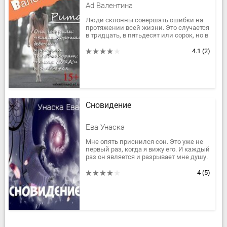
Ad Валентина
Люди склонны совершать ошибки на
протяжении всей жизни. Это случается
в тридцать, в пятьдесят или сорок, но в
шестнадцать, подобное происходит
гораздо...
4.1
(2)
Сновидение
Ева Унаска
Мне опять приснился сон. Это уже не
первый раз, когда я вижу его. И каждый
раз он является и разрывает мне душу.
За все время я успела влюбиться в
него. Но это...
4
(5)