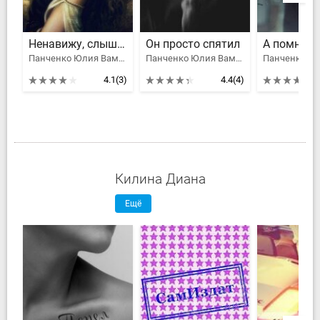
Ненавижу, слышишь? И люблю...
Он просто спятил
А помниш
Панченко Юлия Вампирчик
Панченко Юлия Вампирчик
4.1
(3)
4.4
(4)
Килина Диана
Ещё