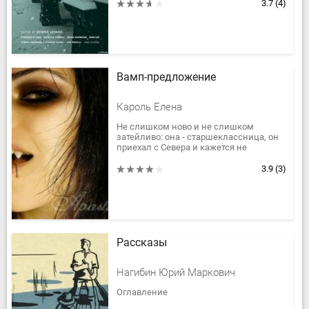
DuBois, and...
3.7
(4)
Вамп-предложение
Кароль Елена
Не слишком ново и не слишком
затейливо: она - старшеклассница, он
приехал с Севера и кажется не
слишком человек.
Любовь с первого взгляда? Вряд...
3.9
(3)
Рассказы
Нагибин Юрий Маркович
Оглавление