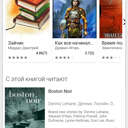
Зайчик
Как все начиналось
Время порк
Мордас Дмитрий
Дравин Игорь
Эвангелина А
4.86
(7)
3.7
(2)
С этой книгой читают
Boston Noir
Dennis Lehane, Деннис Лихэйн, ОНэн Стюарт, Heitman Lynne, Cameron Dana, Пауэлл Патриция, Дюфрейн Джон, Аборн Расс, Дюбуа Брендан, Ли Дон, Фузилли Джим, Njeri Itabari
Brand-new stories by: Dennis Lehane,
Stewart O'Nan, Patricia Powell, John
Dufresne, Lynne Heitman, Don Lee, Russ
Aborn, Itabari Njeri, Jim Fusilli, Brendan