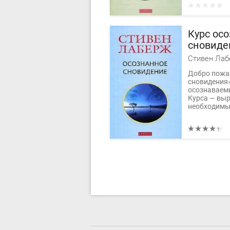
Курс ос
сновиде
Стивен Ла
Добро пожа
сновидения
осознаваемы
Курса — вы
необходимые