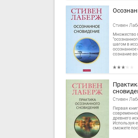
Осознан
Стивен Ла
Множество 
"осознанно
шагом в исс
осознанное 
сознание во 
Практик
сновиде
Стивен Ла
Первая книг
современно
древнего ис
Используя е
сможете пос