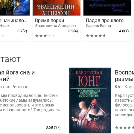
Как все начиналось
Время порки
Падал прошлогодний снег...
Игорь
Эвангелина Андерсон
Кароль Елена
3.7
(2)
3.2
(4)
4.6
(1)
итают
я йога сна и
Воспом
ний
размы
нгьял Ринпоче
Юнг Карл
 мы проводим во сне. Тысячи
Карл Гус
ибетские ламы задумались:
известны
е использовать и это время
философ,
я осознанности? Так родилась
психологи
сновиден
3.58
(17)