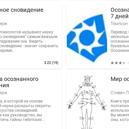
ное сновидение
Осозна
7 дней
берж
Томпсон
психологов называют науку
Перевод:
го сновидения" самым важным
нескольк
ледовании сна. Видеть
осознанн
сновидение - значит сохранять
буквальн
время...
Осознанно
3.22
(19)
а осознанного
Мир о
ния
берж
Стивен 
а, в которой на основе
Книга пр
й науки раскрыты секреты
поэтапно
кусства сновидений.
использо
е как руководство, вы
Вы может
тичь тайны тибетских...
сны, кото