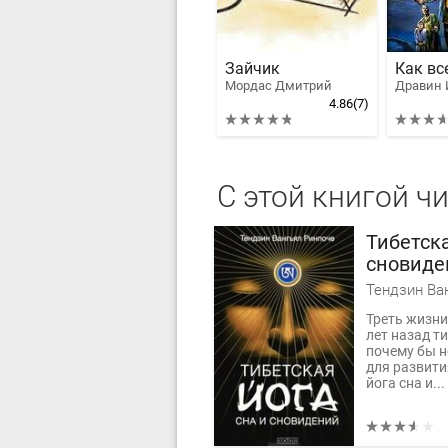
Зайчик
Мордас Дмитрий
Дравин 
4.86
(7)
С этой книгой ч
Тибетска
сновиде
Тендзин Ва
Треть жизни
лет назад т
почему бы н
для развити
йога сна и...