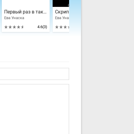
Первый раз в таком амплуа
Скрипка 2 "Виконтесса Альквалонде"
Ева Унаска
Ева Унаска
Ева Унаска
4.6
(3)
4.1
(1)