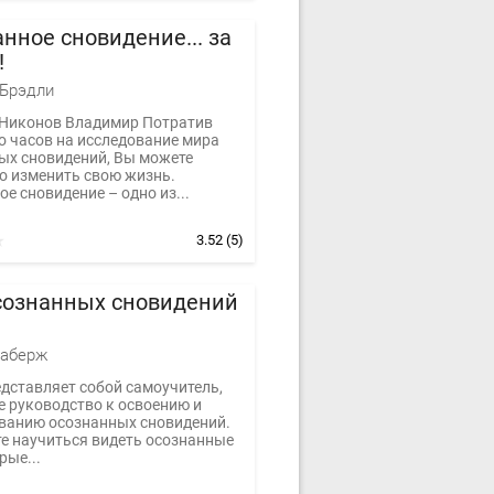
нное сновидение... за
!
 Брэдли
 Никонов Владимир Потратив
о часов на исследование мира
ых сновидений, Вы можете
о изменить свою жизнь.
е сновидение – одно из...
3.52
(5)
сознанных сновидений
Лаберж
едставляет собой самоучитель,
е руководство к освоению и
ванию осознанных сновидений.
е научиться видеть осознанные
рые...