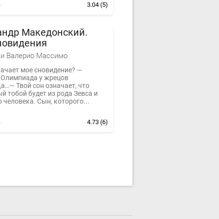
3.04
(5)
андр Македонский.
новидения
и Валерио Массимо
начает мое сновидение? —
 Олимпиада у жрецов
а…— Твой сон означает, что
 тобой будет из рода Зевса и
 человека. Сын, которого...
4.73
(6)