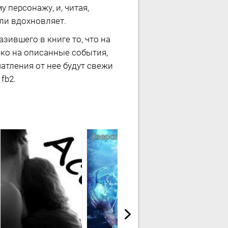
 персонажу, и, читая,
или вдохновляет.
зившего в книге то, что на
ько на описанные события,
чатления от нее будут свежи
fb2.