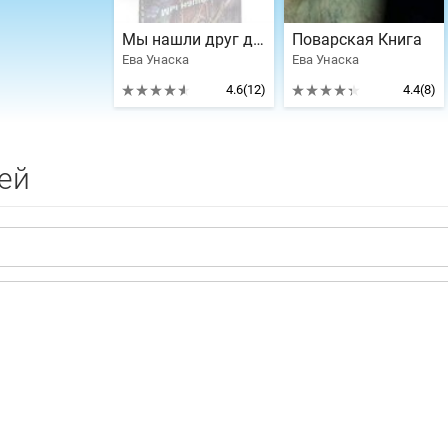
Мы нашли друг друга
Поварская Книга
Ева Унаска
Ева Унаска
4.6
(12)
4.4
(8)
ей