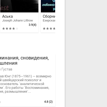
Аська
Сборник любовно-фантастических рассказов
Жизнь земн
Joseph Johann Littrow
Езерская Валентина Алексеевна
Гартман Ирина
3.9
(4)
4
(4)
инания, сновидения,
шления
 Густав
тав Юнг (1875—1961) — всемирно
й швейцарский психолог и
 основатель `аналитической
и`. Его работы `Воспоминания,
ия, размышления`...
4.8
(2)