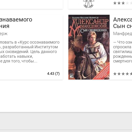
ознаваемого
Алекс
ния
Сын с
берж
Манфред
ловать в «Курс осознаваемого
— Что оз
», разработанный Институтом
спросила
х сновидений. Цель данного
святилищ
работать навыки,
рожденный
 для того, чтобы...
смертного
4.43
(7)