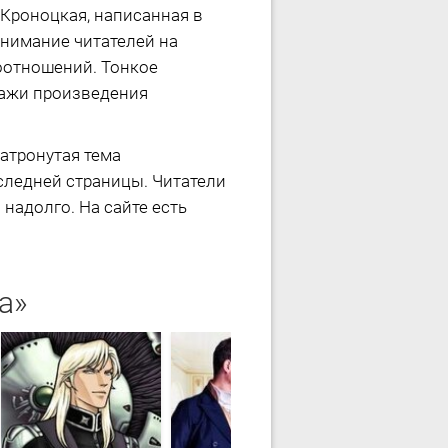
 Кроноцкая, написанная в
внимание читателей на
оотношений. Тонкое
ажи произведения
Затронутая тема
следней страницы. Читатели
надолго. На сайте есть
а»