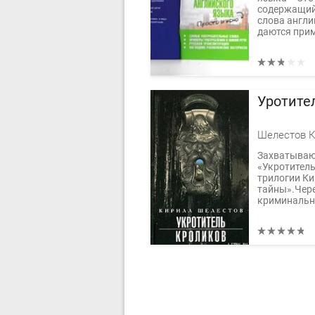
содержащий
слова англи
даются прим
Уротите
Шелестов К
Захватываю
«Укротитель
трилогии Ки
тайны».Чере
криминальны