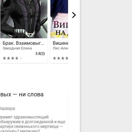
Брак. Взаимовыгодный
Вишенка на десерт
Звездная Елена
Лис Алеся
Виктория Рейне
3.8
(3)
4.84
(5)
вых — ни слова
Варвара
примет здравомыслящий
 обнаружив в долгожданной и еще
вартире свеженького мертвеца —
«скорую»? милицию?