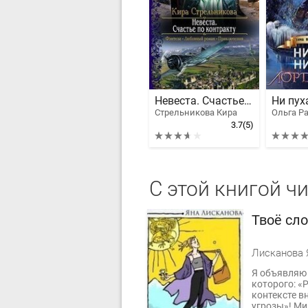
Невеста. Счастье по контракту
Стрельникова Кира
Ольга Р
3.7
(5)
С этой книгой ч
Твоё сл
Лисканова 
Я объявляю 
которого: «
контексте в
угрозы»! Ми