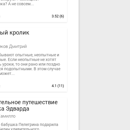
а? А не совсем...
3.52
(6)
ый кролик
иков Дмитрий
бывают опытные, неопытные и
ые. Если неопытные не хотят
 уроки, то они рано или поздно
ся подопытными. В этом случае
может...
4.1
(11)
тельное путешествие
ка Эдварда
Камилло
бабушка Пелегрина подарила
билин удивительного