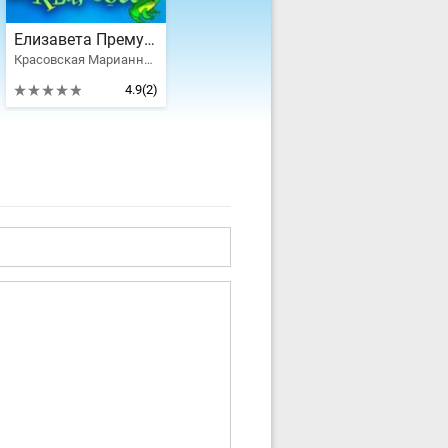
Елизавета Премудрая, или Ква, босс
Красовская Марианна, Нани Кроноцкая
4.9
(2)