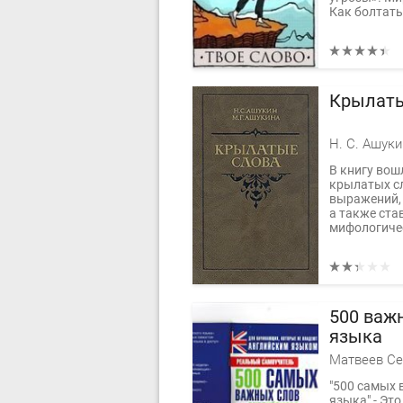
Как болтать 
Крылаты
Н. С. Ашуки
В книгу вош
крылатых сл
выражений, 
а также ст
мифологичес
500 важ
языка
Матвеев Се
"500 самых 
языка" - Эт