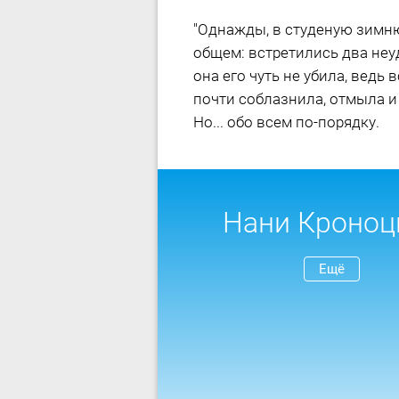
"Однажды, в студеную зимнюю п
общем: встретились два неуд
она его чуть не убила, вед
почти соблазнила, отмыла и
Но... обо всем по-порядку.
Нани Кроноц
Ещё