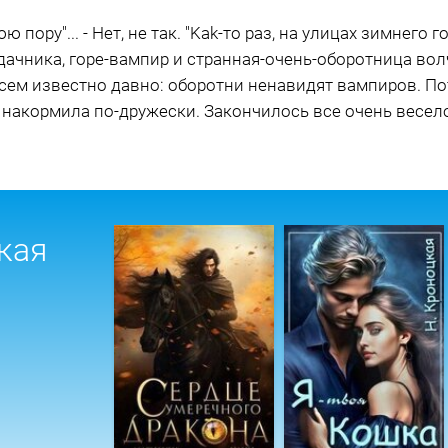
ору"... - Нет, не так. "Kak-то раз, на улицах зимнего горо
ачника, горе-вампир и странная-очень-оборотница волч
ь всем известно давно: оборотни ненавидят вампиров. П
 накормила по-дружески. Закончилось все очень весело
кая