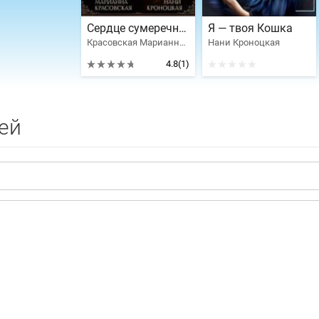
Сердце сумеречного дракона
Я — твоя Кошка
Красовская Марианна, Нани Кроноцкая
Нани Кроноцкая
4.8
(1)
ей