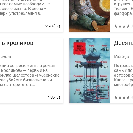
 все самые необходимые
игрушечн
йского языка. К словам
Тюлейн. Е
еры употребления в...
фарфора, 
2.78
(17)
ль кроликов
Десять
ирилл
Юй Хуа
щий остросюжетный роман
Потрясаю
 кроликов» — первый из
самых по
рилла Шелестова «Губернские
авторов 
да убийств бизнесменов и
Книга, п
х авторитетов,...
многообра
4.86
(7)