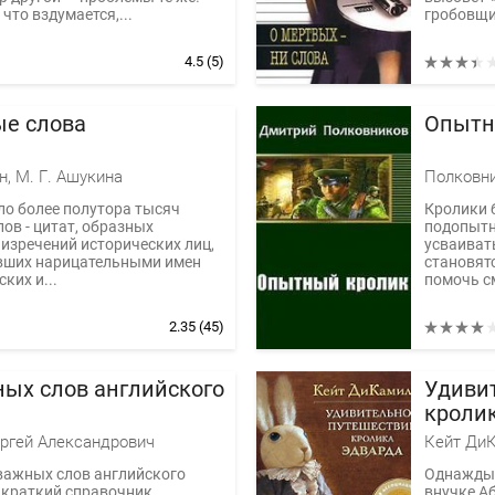
что вздумается,...
гробовщик
4.5
(5)
е слова
Опытн
н, М. Г. Ашукина
Полковн
ло более полутора тысяч
Кролики 
ов - цитат, образных
подопытн
изречений исторических лиц,
усваивать
авших нарицательными имен
становят
ких и...
помочь с
2.35
(45)
ных слов английского
Удиви
кроли
ргей Александрович
Кейт Ди
важных слов английского
Однажды 
о краткий справочник,
внучке А