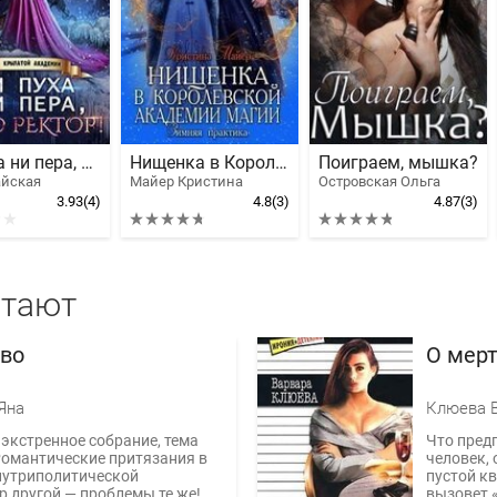
Ни пуха ни пера, лорд ректор! Зима в Крылатой академии
Нищенка в Королевской Академии магии. Зимняя практика
Поиграем, мышка?
айская
Майер Кристина
Островская Ольга
3.93
(4)
4.8
(3)
4.87
(3)
итают
ово
О мерт
Яна
Клюева 
экстренное собрание, тема
Что пред
Романтические притязания в
человек,
нутриполитической
пустой к
р другой — проблемы те же!
вызовет 