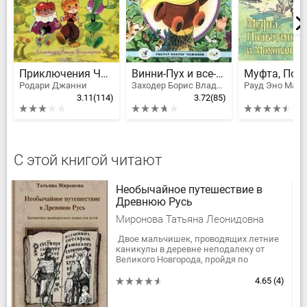
Приключения Чиполлино
Винни-Пух и все-все-все
Родари Джанни
Заходер Борис Владимирович, Милн Алан Александер
Рауд Эно Март
3.11
(114)
3.72
(85)
С этой книгой читают
Необычайное путешествие в
Древнюю Русь
Миронова Татьяна Леонидовна
Двое мальчишек, проводящих летние
каникулы в деревне неподалеку от
Великого Новгорода, пройдя по
заброшенному подземному ходу,
оказываются в Древней Руси. Там их...
4.65
(4)