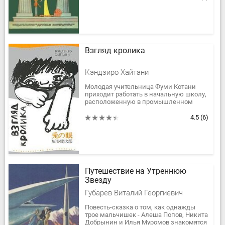
если вашим...
Взгляд кролика
Кэндзиро Хайтани
Молодая учительница Фуми Котани
приходит работать в начальную школу,
расположенную в промышленном
районе города Осака. В классе у Фуми
учится сирота Тэцудзо - молчаливый...
4.5
(6)
Путешествие на Утреннюю
Звезду
Губарев Виталий Георгиевич
Повесть-сказка о том, как однажды
трое мальчишек - Алеша Попов, Никита
Добрынин и Илья Муромов знакомятся