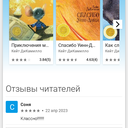
Приключения мышонка Десперо
Спасибо Уинн-Дикси
Кейт ДиКамилло
Кейт ДиКамилло
Кейт ДиКам
3.84
(5)
4.63
(4)
Отзывы читателей
Соня
С
22 апр 2023
Классно!!!!!!!!