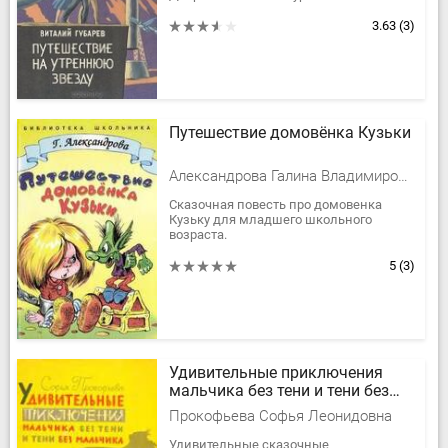
с девочкой Забавой и ее дедушкой -
волшебником. Как оказалось,...
3.63
(3)
Путешествие домовёнка Кузьки
Александрова Галина Владимировна
Сказочная повесть про домовенка
Кузьку для младшего школьного
возраста.
5
(3)
Удивительные приключения
мальчика без тени и тени без
мальчика
Прокофьева Софья Леонидовна
Удивительные сказочные