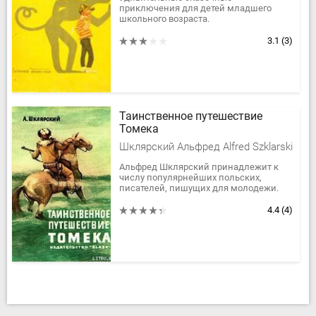
приключения для детей младшего
школьного возраста.
3.1
(3)
Таинственное путешествие
Томека
Шклярский Альфред Alfred Szklarski
Альфред Шклярский принадлежит к
числу популярнейших польских,
писателей, пишущих для молодежи.
Польскому читателю особенно
полюбился, цикл приключенческих
4.4
(4)
романов...