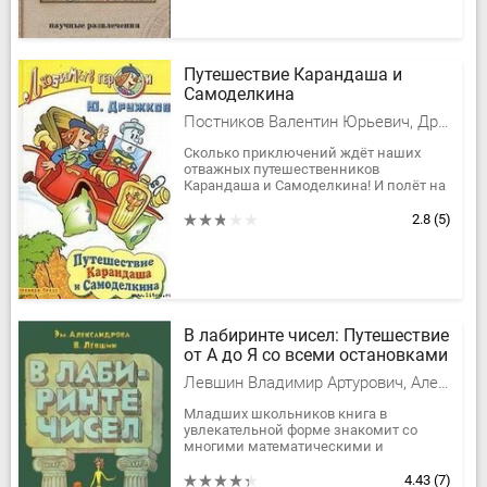
Путешествие Карандаша и
Самоделкина
Постников Валентин Юрьевич, Дружков Юрий Михайлович
Сколько приключений ждёт наших
отважных путешественников
Карандаша и Самоделкина! И полёт на
огурце, и встреча с разбойниками, и…
Что ещё?Читайте и узнаете!
2.8
(5)
В лабиринте чисел: Путешествие
от А до Я со всеми остановками
Левшин Владимир Артурович, Александрова Эмилия Борисовна
Младших школьников книга в
увлекательной форме знакомит со
многими математическими и
логическими понятиями. Заблудиться
в лабиринте чисел очень просто. Но
4.43
(7)