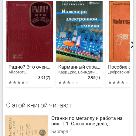
Радио? Это очень просто!
Карманный справочник инженера электронной техники
Айсберг Е
Карр Джо, Бриндли Кейт
Дубровский В
3.91
(7)
2.95
(4)
С этой книгой читают
Станки по металлу и работа на
них. Т.1. Слесарное дело,
токарные станки
Бэргард Г