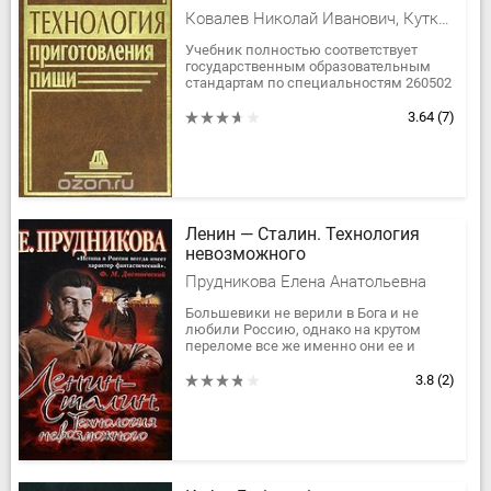
Ковалев Николай Иванович, Куткина Маргарита Николаевна, Кравцова Валентина Александровна
Учебник полностью соответствует
государственным образовательным
стандартам по специальностям 260502
(2711) и 100106 (2311), а также
примерной программы по
3.64
(7)
дисциплине...
Ленин — Сталин. Технология
невозможного
Прудникова Елена Анатольевна
Большевики не верили в Бога и не
любили Россию, однако на крутом
переломе все же именно они ее и
спасли. Когда обанкротились все, кто
верил и любил.
3.8
(2)
Задачи, которые...