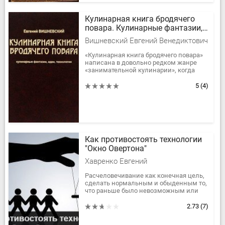
Кулинарная книга бродячего
повара. Кулинарные фантазии,
идеи, технологии
Вишневский Евгений Венедиктович
«Кулинарная книга бродячего повара»
написана в довольно редком жанре
«занимательной кулинарии», когда
автор излагает не только рецепты,
придуманные им и опробованные...
5
(4)
Как противостоять технологии
"Окно Овертона"
Хавренко Евгений
Расчеловечивание как конечная цель,
сделать нормальным и обыденным то,
что раньше было невозможным или
запретным по соображениям простой
человеческой морали — вот суть...
2.73
(7)