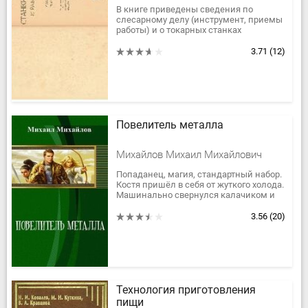
В книге приведены сведения по
слесарному делу (инструмент, приемы
работы) и о токарных станках
(устройство станков, режущий
инструмент, основные операции).
3.71
(12)
Повелитель металла
Михайлов Михаил Михайлович
Попаданец, магия, стандартный набор.
Костя пришёл в себя от жуткого холода.
Машинально свернулся калачиком и
стал нащупывать одеяло. Этого у него
не получилось, следом...
3.56
(20)
Технология приготовления
пищи