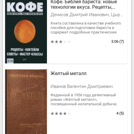
Кофе. Библия бариста: новые
технологии вкуса. Рецепты,
коктейли, советы, мастер-
Денисов Дмитрий Иванович, Цыро Сергей Викторович
классы
Книга составлена в качестве учебного
пособия для подготовки бариста и
содержит подробные практические
рекомендации по профессиональной
работе с кофе в барах и...
3.06
(7)
Желтый металл
Иванов Валентин Дмитриевич
Изданный в 1956 году детективный
роман «Жёлтый металл»,
посвященный нелегальной добыче,
скупке и перепродаже золота, вызвал
скандал в партийном руководстве и
4
(5)
был изъят из...