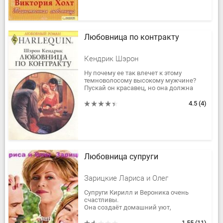
Любовница по контракту
Кендрик Шэрон
Ну почему ее так влечет к этому
темноволосому высокому мужчине?
Пускай он красавец, но она должна
ненавидеть его за те унижения и
обиды, которые незаслуженно
4.5
(4)
перенесла от...
Любовница супруги
Зарицкие Лариса и Олег
Супруги Кирилл и Вероника очень
счастливы.
Она создаёт домашний уют,
воспитывает двоих детей и хранит
мужу верность, а он обеспечивает
1.55
(11)