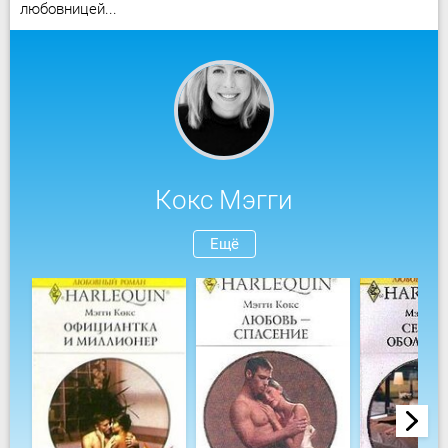
любовницей...
Кокс Мэгги
Ещё