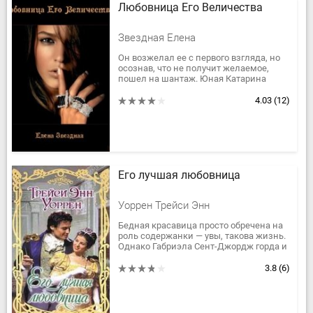
Любовница Его Величества
Звездная Елена
Он возжелал ее с первого взгляда, но
осознав, что не получит желаемое,
пошел на шантаж. Юная Катарина
ассер Вилленская не искала любви
наследного принца, но выбирая...
4.03
(12)
Его лучшая любовница
Уоррен Трейси Энн
Бедная красавица просто обречена на
роль содержанки — увы, такова жизнь.
Однако Габриэла Сент-Джордж горда и
потому категорически отказывается
продавать свою красоту и...
3.8
(6)