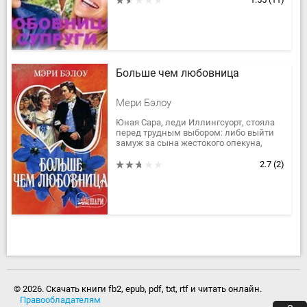
семью, при этом, частенько...
Больше чем любовница
Мери Бэлоу
Юная Сара, леди Иллингсуорт, стояла
перед трудным выбором: либо выйти
замуж за сына жестокого опекуна,
либо - оказаться в тюрьме по ложному
обвинению. Загнанная в угол,...
2.7
(2)
© 2026. Скачать книги fb2, epub, pdf, txt, rtf и читать онлайн.
Правообладателям