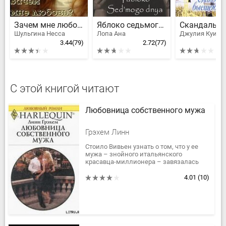
Зачем мне любовь?
Яблоко седьмого дня
Шульгина Несса
Лопа Ана
3.44
(79)
2.72
(77)
С этой книгой читают
Любовница собственного мужа
Грэхем Линн
Стоило Вивьен узнать о том, что у ее
мужа – знойного итальянского
красавца-миллионера – завязалась
интрижка на стороне, как она сразу
порвала с ним все отношения.
4.01
(10)
Однако...