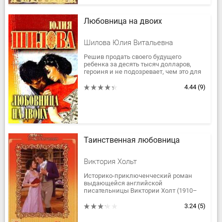
Любовница на двоих
Шилова Юлия Витальевна
Решив продать своего будущего
ребенка за десять тысяч долларов,
героиня и не подозревает, чем это для
нее обернется. Проснувшиеся
материнские чувства заставляют ее...
4.44
(9)
Таинственная любовница
Виктория Хольт
Историко-приключенческий роман
выдающейся английской
писательницы Виктории Холт (1910–
1993) с необычайной яркостью
передает тончайшие нюансы
3.24
(5)
атмосферы Египта,...