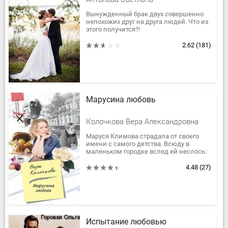
Вынужденный брак двух совершенно
непохожих друг на друга людей. Что из
этого получится?!
2.62
(181)
Марусина любовь
Колочкова Вера Александровна
Маруся Климова страдала от своего
имени с самого детства. Всюду в
маленьком городке вслед ей неслось:
«Мурка, Маруся Климова, прости
любимого!» Но уж никак она не...
4.48
(27)
Испытание любовью