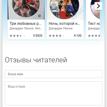
Три любовных романа Лучшие из лучших — 1996 .
Ночь, которой не было
Тест на л
Джордан Пенни, Уилсон Патриция, Гамильтон Диана
Джордан Пенни
Джордан Пе
3.53
(3)
4.1
(4)
Отзывы читателей