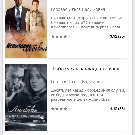
Горовая Ольга Вадимовна
Сколько можно простить ради любви?
Сколько вынести? Скольким
пожертвовать? Стоит ли терпеть, если
любимый человек считает тебя
помехой? Стоит ли ломать себя и
3.92
(25)
свои...
Любовь как закладная жизни
Горовая Ольга Вадимовна
Десять лет назад их объединил случай,
ее беда и чужая жадность. А
разъединяла целая жизнь. Два
человека из разных миров: Вячеслав
Боруцкий - бандит, заправляющий...
4.15
(33)