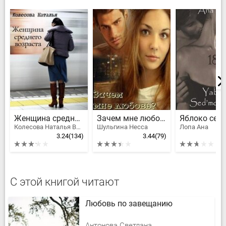
Женщина среднего возраста
Зачем мне любовь?
Колесова Наталья Валенидовна, Караванова Наталья Михайловна
Шульгина Несса
Лопа Ана
3.24
(134)
3.44
(79)
С этой книгой читают
Любовь по завещанию
Антонова Светлана