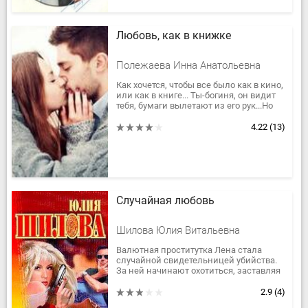
Любовь, как в книжке
Полежаева Инна Анатольевна
Как хочется, чтобы все было как в кино,
или как в книге... Ты-богиня, он видит
тебя, бумаги вылетают из его рук...Но
реальность не такая... ОНА КРУЧЕ!!! Они
жили...
4.22
(13)
Случайная любовь
Шилова Юлия Витальевна
Валютная проститутка Лена стала
случайной свидетельницей убийства.
За ней начинают охотиться, заставляя
в панике бежать из Москвы. Вскоре она
замечает, что и над...
2.9
(4)