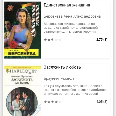
Единственная женщина
Берсенева Анна Александровна
Московская жизнь, казавшаяся
издалека такой привлекательной,
становится для главной героини
романа Лизы Успенской жестокой
жизненной школой. Ей приходится...
2.75
(8)
Заслужить любовь
Браунинг Аманда
Так уж случилось, что Таша Ларсен с
первого взгляда без памяти влюбилась
в тяжело раненного жениха своей
сестры-близняшки. Невеста бросила
Чейза, и тот не заметил...
4.05
(8)