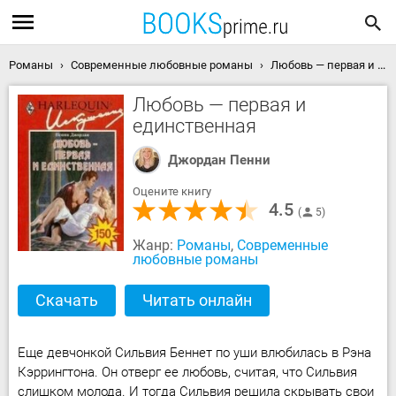
Романы
Современные любовные романы
Любовь — первая и единственная скачать книгу
Любовь — первая и
единственная
Джордан Пенни
Оцените книгу
4.5
5
Жанр:
Романы
,
Современные
любовные романы
Скачать
Читать онлайн
Еще девчонкой Сильвия Беннет по уши влюбилась в Рэна
Кэррингтона. Он отверг ее любовь, считая, что Сильвия
слишком молода. И тогда Сильвия решила скрывать свои