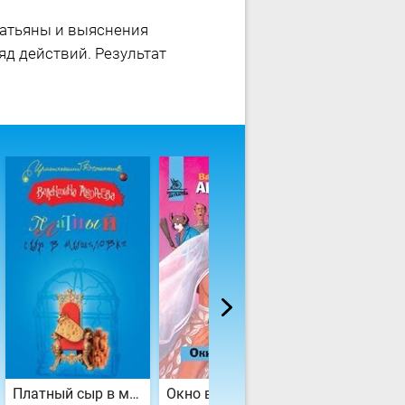
Татьяны и выяснения
д действий. Результат
Платный сыр в мышеловке
Окно в Европу