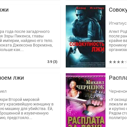
лжи
Совок
Игнатиус
ра года после загадочного
Агент Ро
я Эзры Пикенса, главы
после ран
 империи, найдено его тело.
крайне в
воката Джексона Воркмэна,
проникну
больше как...
организац
3.9
(3)
воем лжи
Распла
иел
Черненок
ихри Второй мировой
«У оконца
 эту красивейшую женщину в
лежали и
ю машину для убийства. Ей,
и крупно
брошенной в изувеченную
Рядом ст
ию, предстояло...
поллитров