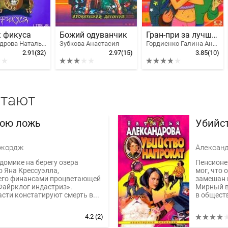
 фикуса
Божий одуванчик
Гран-при за лучший прикол
Александрова Наталья Николаевна
Зубкова Анастасия
Гордиенко Галина Анатольевна
2.91
(32)
2.97
(15)
3.85
(10)
итают
мою ложь
Убийс
Джордж
Александ
домике на берегу озера
Пенсионе
о Яна Крессуэлла,
мог, что 
го финансами процветающей
замешан 
Файрклог индастриз».
Мирный в
сти констатируют смерть в...
в обществ
4.2
(2)