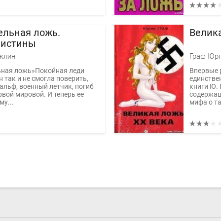
ельная ложь.
Велика
 истины
клин
Граф Юр
ьная ложь»Покойная леди
Впервые 
н так и не смогла поверить,
единстве
Ральф, военный летчик, погиб
книги Ю. 
рвой мировой. И теперь ее
содержащ
му...
мифа о та