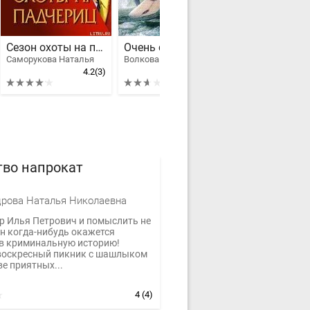
Сезон охоты на падчериц
Очень смертельное оружие
Саморукова Наталья
Волкова Ирина Борисовна
4.2
(3)
2.62
(13)
тво напрокат
рова Наталья Николаевна
р Илья Петрович и помыслить не
он когда-нибудь окажется
в криминальную историю!
оскресный пикник с шашлыком
е приятных...
4
(4)