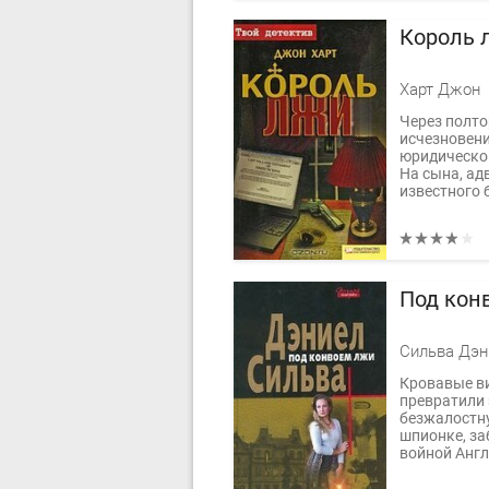
Король 
Харт Джон
Через полто
исчезновени
юридической
На сына, ад
известного 
Под кон
Сильва Дэн
Кровавые в
превратили
безжалостну
шпионке, за
войной Англ