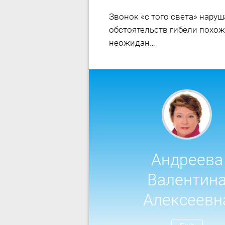
Звонок «с того света» нару
обстоятельств гибели похо
неожидан…
Андреева
Валентин
Алексеевн