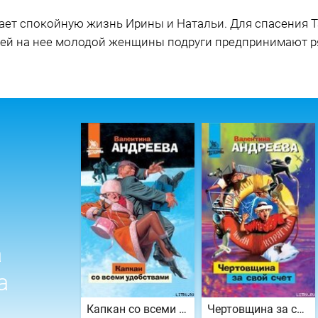
шает спокойную жизнь Ирины и Натальи. Для спасения 
жей на нее молодой женщины подруги предпринимают ря
а
а
Капкан со всеми удобствами
Чертовщина за свой счет