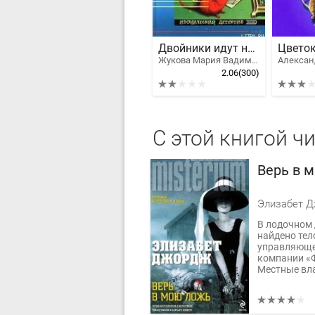
Двойники идут на дело
Цветок
Жукова Мария Вадимовна
2.06
(300)
С этой книгой ч
Верь в 
Элизабет 
В лодочном 
найдено тел
управляюще
компании «
Местные вла