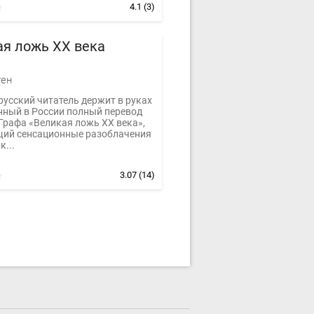
4.1
(3)
я ложь XX века
ген
русский читатель держит в руках
нный в России полный перевод
Графа «Великая ложь XX века»,
ий сенсационные разоблачения
к...
3.07
(14)