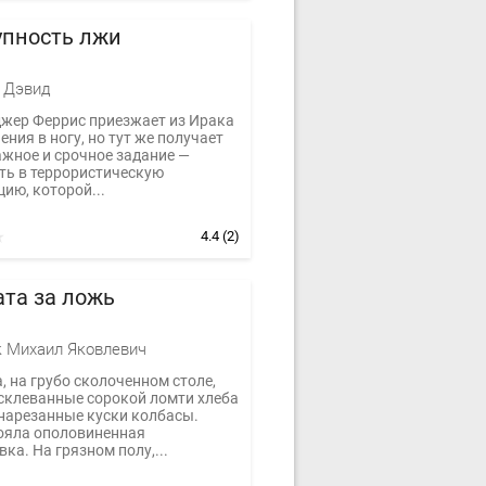
упность лжи
 Дэвид
джер Феррис приезжает из Ирака
ения в ногу, но тут же получает
ажное и срочное задание —
ть в террористическую
ию, которой...
4.4
(2)
та за ложь
 Михаил Яковлевич
, на грубо сколоченном столе,
склеванные сорокой ломти хлеба
 нарезанные куски колбасы.
ояла ополовиненная
ка. На грязном полу,...