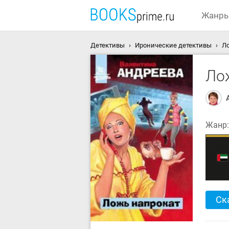
Жанр
Детективы
Иронические детективы
Ло
Ло
Жанр
Ск