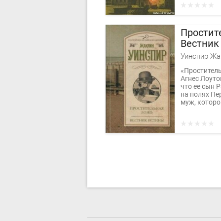
Простит
Вестник
Уинспир Жа
«Простител
Агнес Лоуто
что ее сын 
на полях Пе
муж, которо