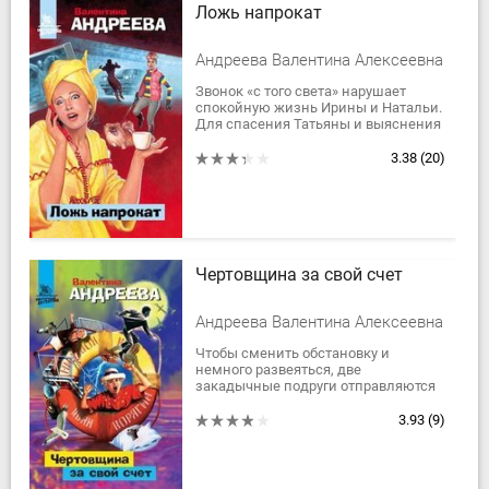
Ложь напрокат
Андреева Валентина Алексеевна
Звонок «с того света» нарушает
спокойную жизнь Ирины и Натальи.
Для спасения Татьяны и выяснения
обстоятельств гибели похожей на
нее молодой женщины подруги...
3.38
(20)
Чертовщина за свой счет
Андреева Валентина Алексеевна
Чтобы сменить обстановку и
немного развеяться, две
закадычные подруги отправляются
в трехдневный круиз на теплоходе.
Но… Лучше бы они этого не делали!
3.93
(9)
Природное...