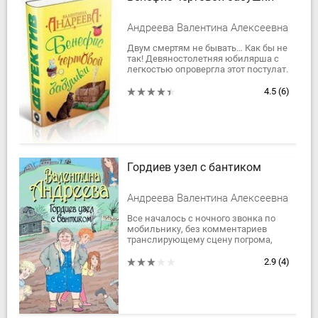
Андреева Валентина Алексеевна
Двум смертям не бывать… Как бы не
так! Девяностолетняя юбилярша с
легкостью опровергла этот постулат.
Юбилей чертовой бабушки повлек за
собой странные, не поддающиеся...
4.5
(6)
Гордиев узел с бантиком
Андреева Валентина Алексеевна
Все началось с ночного звонка по
мобильнику, без комментариев
транслирующему сцену погрома,
сопровождающегося отчаянным
женским криком. Последующие
2.9
(4)
события подтвердили:...