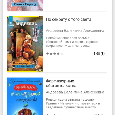
По секрету с того света
Андреева Валентина Алексеевна
Покойник оказался весьма
«беспокойным» и даже… хорошо
сохранился – для человека,
умершего полгода назад.Появился в
одной квартире, но не захотел
3.68
(8)
«светиться» перед...
Форс-ажурные
обстоятельства
Андреева Валентина Алексеевна
Редкая удача выпала на долю
Ирины и Натальи – отправиться в
свадебное путешествие вместо
молодоженов, да еще и в
Скандинавию. И никто не