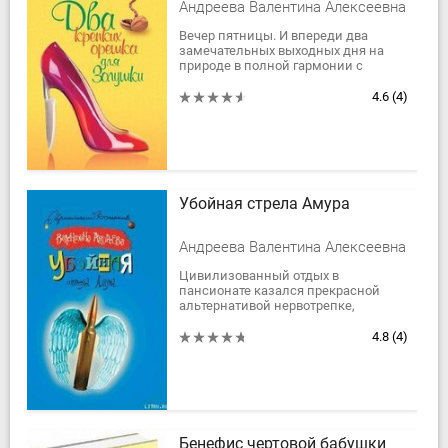
Андреева Валентина Алексеевна
Вечер пятницы. И впереди два
замечательных выходных дня на
природе в полной гармонии с
окружающим миром. Остается
только прихватить по дороге
4.6
(4)
приятельницу Ольгу и...
Убойная стрела Амура
Андреева Валентина Алексеевна
Цивилизованный отдых в
пансионате казался прекрасной
альтернативой нервотрепке,
связанной с работами по отоплению
дачи. Но подвела невнимательность
4.8
(4)
– отдых выдался...
Бенефис чертовой бабушки