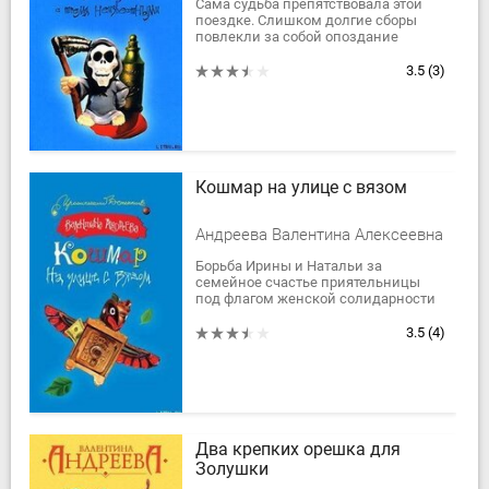
Сама судьба препятствовала этой
поездке. Слишком долгие сборы
повлекли за собой опоздание
Ирины и Натальи на званое
мероприятие к приятельнице
3.5
(3)
Светлане. Повод – то ли...
Кошмар на улице с вязом
Андреева Валентина Алексеевна
Борьба Ирины и Натальи за
семейное счастье приятельницы
под флагом женской солидарности
с первых шагов отмечена ошибками.
Результат? Серьезные осложнения в
3.5
(4)
жизни героев,...
Два крепких орешка для
Золушки