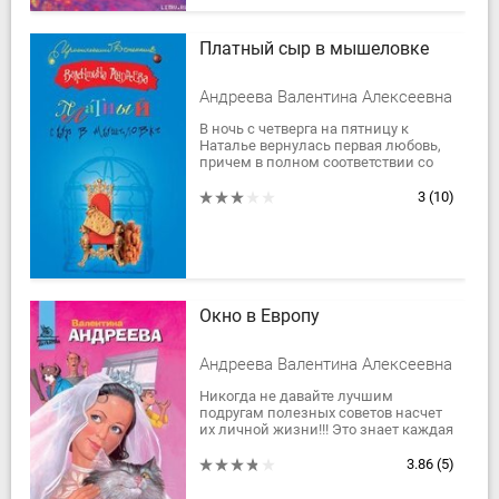
Платный сыр в мышеловке
Андреева Валентина Алексеевна
В ночь с четверга на пятницу к
Наталье вернулась первая любовь,
причем в полном соответствии со
словами когда-то очень популярной
песни: она «нечаянно нагрянет,...
3
(10)
Окно в Европу
Андреева Валентина Алексеевна
Никогда не давайте лучшим
подругам полезных советов насчет
их личной жизни!!! Это знает каждая
женщина…С этим не способна
смириться ни одна женщина! А
3.86
(5)
потому, когда день...