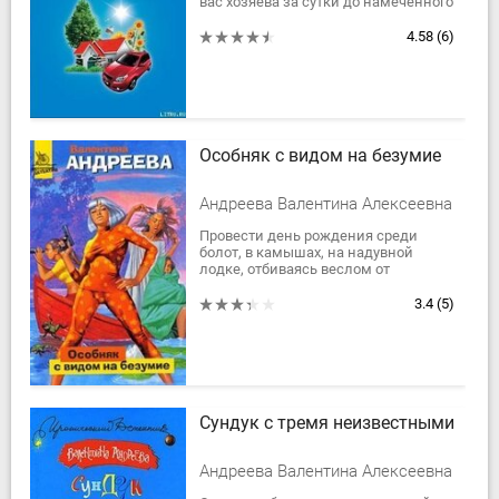
вас хозяева за сутки до намеченного
срока? И в любом случае
постарайтесь приобрести подарок...
4.58
(6)
Особняк с видом на безумие
Андреева Валентина Алексеевна
Провести день рождения среди
болот, в камышах, на надувной
лодке, отбиваясь веслом от
комаров… кому захочется?
Решено… Мужья – на Селигер, а две
3.4
(5)
подруги – Ирина...
Сундук с тремя неизвестными
Андреева Валентина Алексеевна