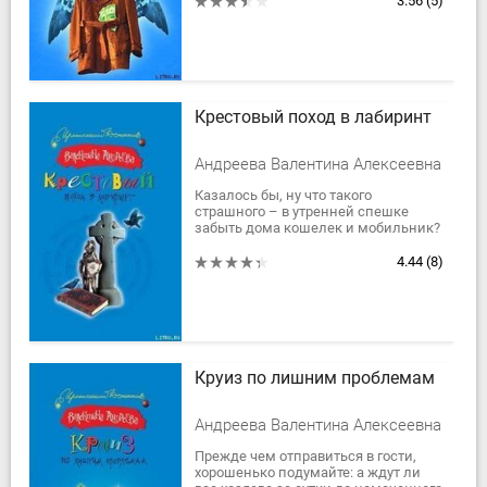
3.56
(5)
подозревал, чем эта поездка...
Крестовый поход в лабиринт
Андреева Валентина Алексеевна
Казалось бы, ну что такого
страшного – в утренней спешке
забыть дома кошелек и мобильник?
Да ничего… хорошего. Эта
случайность вынудила Ирину
4.44
(8)
принять участие в...
Круиз по лишним проблемам
Андреева Валентина Алексеевна
Прежде чем отправиться в гости,
хорошенько подумайте: а ждут ли