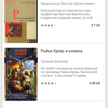
Бердинских Виктор Арсентьевич
Книга доктора исторических наук,
профессора Виктора Берлинских,
созданная в редком жанре "устной
истории", посвящена повседневной
жизни русской деревни в первой...
3.7
(5)
Рыбья Кровь и княжна
Таганов Евгений
Не любят наследные князья Дарника
по прозвищу Рыбья Кровь. Выскочкой
считают. А как иначе? К своим
восемнадцати годам Дарник столько
успел, что другим на целую жизнь...
4.45
(4)