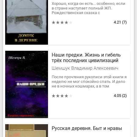
Хорошо, когда он есть... особенно, если
в стране наступает полный ЖП.
Рождественская сказка с
параноидальным уклоном.
4.21
(7)
Наши предки. Жизнь и гибель
трёх последних цивилизаций
Шемшук Владимир Алексеевич
После прочтения рукописи этой книги я
неделю не мог спокойно спать. И дело
не в ночных кошмарах, а в том
потрясении, которое я испытал
буквально с первых глав этого...
4.05
(2)
Русская деревня. Быт и нравы