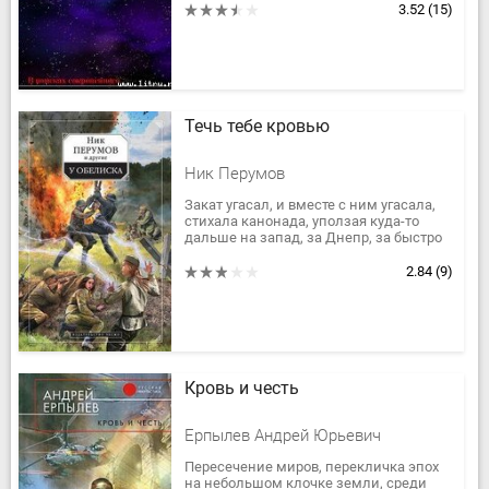
буквально с первых глав этого...
3.52
(15)
Течь тебе кровью
Ник Перумов
Закат угасал, и вместе с ним угасала,
стихала канонада, уползая куда-то
дальше на запад, за Днепр, за быстро
темнеющие кручи правого берега.
Вечер накатывал с востока,...
2.84
(9)
Кровь и честь
Ерпылев Андрей Юрьевич
Пересечение миров, перекличка эпох
на небольшом клочке земли, среди