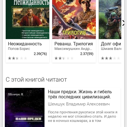
Неожиданность
Реванш. Трилогия
Долг офице
Попов Борис
Максимушкин Андрей Владимирович
2.39
(76)
2.37
(59)
С этой книгой читают
Hаши предки. Жизнь и гибель
трёх последних цивилизаций.
Шемшук Владимир Алексеевич
После прочтения рукописи этой книги я
неделю не мог спокойно спать. И дело
не в ночных кошмарах, а в том
потрясении, которое я испытал