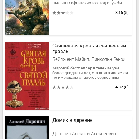
пыльных афганских гор. Год службы
поручика Российской императорской
армии Александра Бежецкого...
3.16
(5)
Священная кровь и священный
грааль
Бейджент Майкл, Линкольн Генри, Ли Ричард
Мировой бестселлер в течение уже
более двадцати лет, эта книга является
не имеющим аналогов серьезным
исследованием деятельности
могущественного Приората Сиона —...
4.37
(6)
Домик в деревне
Доронин Алексей Алексеевич