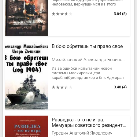
человеком, вернувшимся из этого
будущего и прошедшего ужасы трех
войн, в том числе и Битву за...
3.64
(5)
В бою обретешь ты право свое
Михайловский Александр Борисович, Дешкин Игорь Эмильевич
Из за ошибки испытаний новой
системы маскировки ,три
корабля(буксир,танкер и бпк Адмирал
Трибуц),попадают в 1904 год...
3.48
(4)
Разведка - это не игра.
Мемуары советского резидента
Кента.
Гуревич Анатолий Яковлевич