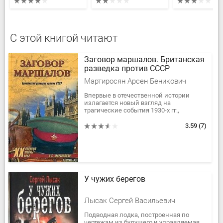
С этой книгой читают
Заговор маршалов. Британская
разведка против СССР
Мартиросян Арсен Беникович
Впервые в отечественной истории
излагается новый взгляд на
трагические события 1930-х гг.,
связанные с заговором военных кругов
СССР во главе с Тухачевским....
3.59
(7)
У чужих берегов
Лысак Сергей Васильевич
Подводная лодка, построенная по
чертежам из будущего и управляемая