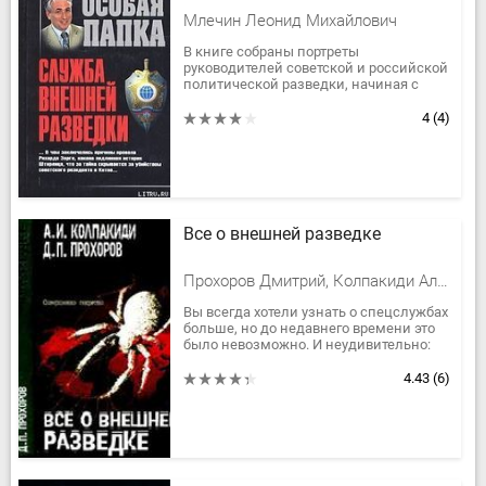
Млечин Леонид Михайлович
В книге собраны портреты
руководителей советской и российской
политической разведки, начиная с
первого начальника Иностранного
отдела ВЧК и заканчивая нынешним...
4
(4)
Все о внешней разведке
Прохоров Дмитрий, Колпакиди Александр Иванович
Вы всегда хотели узнать о спецслужбах
больше, но до недавнего времени это
было невозможно. И неудивительно:
ведь еще год назад все эти сведения
составляли государственную...
4.43
(6)