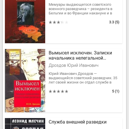
Мемуары выдающегося советского
военного разведчика – резидента в
Бельгии и во Франции накануне и в
годы Второй мировой войны Кента
(A.M. Гуревича) охватывают период...
3.3
(5)
Вымысел исключен. Записки
начальника нелегальной
разведки
Дроздов Юрий Иванович
Юрий Иванович Дроздов —
выдающийся советский разведчик. 35
лет своей жизни он отдал службе в
нелегальной разведке, был советским
резидентом в США и Китае. Первая
5
(1)
часть...
Служба внешней разведки