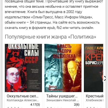
посвящена общей теме. Прочитавшие эту книгу выражают
мнение, что она весьма необычна и оставляет приятное
впечатление. Книга был выпущена в 2002 году
издательством «Олма-Пресс, Масс Информ Медиа»,
объём книги – 54 страницы. На сайте есть возможность
скачать книгу в формате epub, fb2 или читать онлайн.
Популярные книги жанра «Политика»
Оккультные силы СССР
Тайны ушедшего века. Власть. Распри. Подоплека
Колпакиди Александр Иванович
Зенькович Николай Александрович
Хлебников Па
4.17
(3)
2
(6)