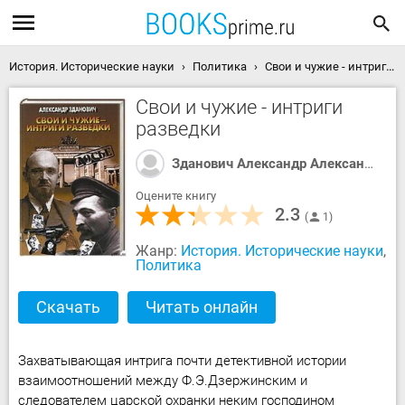
История. Исторические науки
Политика
Свои и чужие - интриги разведки скачать книгу
Свои и чужие - интриги
разведки
Зданович Александр Александрович
Оцените книгу
2.3
1
Жанр:
История. Исторические науки
,
Политика
Скачать
Читать онлайн
Захватывающая интрига почти детективной истории
взаимоотношений между Ф.Э.Дзержинским и
следователем царской охранки неким господином