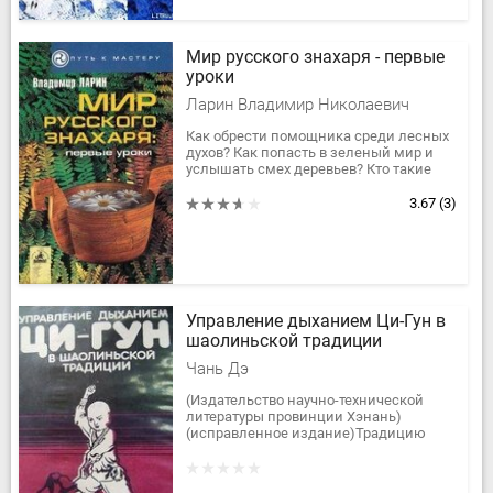
Мир русского знахаря - первые
уроки
Ларин Владимир Николаевич
Как обрести помощника среди лесных
духов? Как попасть в зеленый мир и
услышать смех деревьев? Кто такие
современные друиды? Что такое
одержимость, оккультные силы,...
3.67
(3)
Управление дыханием Ци-Гун в
шаолиньской традиции
Чань Дэ
(Издательство научно-технической
литературы провинции Хэнань)
(исправленное издание)Традицию
передал: Законоучитель Дэ
Чань.Материал изложили: Дэ Цинь, Дэ
Янь, Хун...