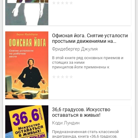
Приведенные упражнения
предназначены для...
Офисная йога. Снятие усталости
простыми движениями на
рабочем месте
Фридебергер Джулия
В этой книге ряд основных приемов и
стоящих за ними
принципов йоги применены к
распорядку трудового дня.
Это своего рода руководство по
выживанию для тех, кто...
36,6 градусов. Искусство
оставаться в живых!
Коди Лундин
Предназначенная стать классикой
андеграунда, книга «36,6 градусов.