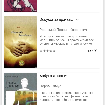
Искусство врачевания
Розломий Леонид Кононович
На современном этапе развития
медицины описаны практически все
физиологические и патологические
процессы в организме человека и
определены средства и способы их...
4.67
(6)
Азбука дыхания
Паров Юлиус
В книге западногерманского ученого
говорится об основах физиологии
дыхания, простейших элементах
дыхательной гимнастики.