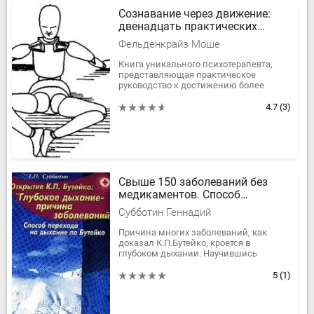
Сознавание через движение:
двенадцать практических
уроков
Фельденкрайз Моше
Книга уникального психотерапевта,
представляющая практическое
руководство к достижению более
здоровой и полнокровной
жизни.Изучив и применив
4.7
(3)
приведенные здесь...
Свыше 150 заболеваний без
медикаментов. Способ
перехода на дыхание по Бутейко
Субботин Геннадий
Причина многих заболеваний, как
доказал К.П.Бутейко, кроется в
глубоком дыхании. Научившись
правильно дышать, человек может
избавиться от различных болезней и
5
(1)
недугов...