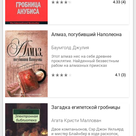
Шантажом и угрозами он вынуждает
4.33
(4)
знаменитого археолога...
Алмаз, погубивший Наполеона
Баумголд Джулия
Этот алмаз нес на себе древнее
проклятие. Найденный безвестным
рабом на алмазных приисках
Голконды, он погубил множество
жизней, прежде чем попасть в Европу
4.1
(3)
и очутиться...
Загадка египетской гробницы
Агата Кристи Маллован
Двое компаньонов, Сэр Джон Уильярд
и мистер Блайнбер в ходе раскопок,