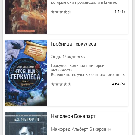
которые они производили в Египте,
обнаружили захоронение фараона Мен-
Хен-Ра. Внезапно оба археолога...
4.5
(1)
Гробница Геркулеса
Энди Макдермотт
Геркулес. Величайший герой
античности.
Большинство ученых считают его лишь
персонажем мифа, но археолог Нина
Уайлд, обнаружившая руины древней
4.64
(5)
цивилизации атлантов,...
Наполеон Бонапарт
Манфред Альберт Захарович