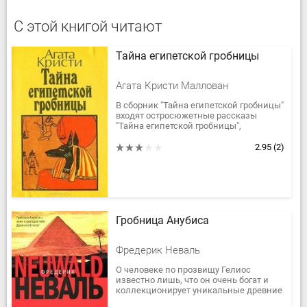
С этой книгой читают
Тайна египетской гробницы
Агата Кристи Маллован
В сборник "Тайна египетской гробницы"
входят остросюжетные рассказы
"Тайна египетской гробницы",
"Похищение королевского рубина" и
"Ожерелье танцовщицы" всемирно...
2.95
(2)
Гробница Анубиса
Фредерик Неваль
О человеке по прозвищу Гелиос
известно лишь, что он очень богат и
коллекционирует уникальные древние
артефакты.