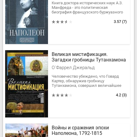
Книга доктора исторических наук А.З.
Манфреда - это политическая
биография французского буржуазного
государственного деятеля и
полковника Наполеона Бонапарта.
3.57
(7)
Опираясь на...
Великая мистификация.
Загадки гробницы Тутанхамона
О`Фаррел Джеральд
Человечество убеждено, что Говард
Картер, обнаружив гробницу
Тутанхамона, совершил величайшее
археологическое открытие XX столетия.
Автор книги, основываясь на ряде...
4.2
(3)
Войны и сражения эпохи
Наполеона, 1792-1815