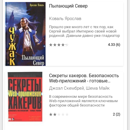
Пылающий Север
Коваль Ярослав
Прошло уже много лет с тех пор, как
Сергей выбрал Империю своей новой
родиной. Давным-давно уже гладиатор
превратился в офицера, а офицер — в
знатного лорда,...
4.33
(6)
Секреты хакеров. Безопасность
Web-приложений - готовые
решения
Джоэл Скембрей, Шема Майк
В современном мире безопасность
Web-приложений является ключевым
фактором общей безопасности
бизнеса. Профессионалы в области
защиты информации найдут в этой
2
(2)
книге...