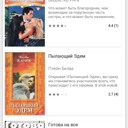
Берристер Инга
Что может быть благороднее, чем
возмездие за поруганную честь
сестры, и что может быть низменнее,
чем избрание орудием мести
невинного человека? Для достижения
4.4
(1)
цели...
Пылающий Эдем
Плейн Белва
Открывая «Пылающий Эдем», вы сразу
же становитесь участником всего, что
происходит с его героями. В этой новой
жизни у вас есть все – семья, друзья,
взлеты и падения,...
2.7
(4)
Готова на все