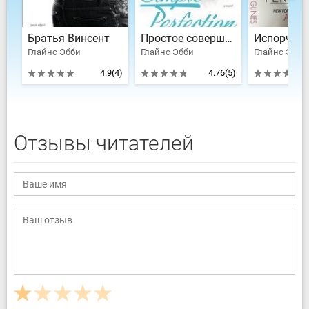
Братья Винсент
Простое совершенство
Глайнс Эбби
Глайнс Эбби
Глайнс Эбби
4.9
(4)
4.76
(5)
Отзывы читателей