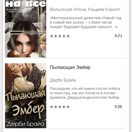
Волынская Илона, Кащеев Кирилл
«Миллениальный детектив» Новый год
и новый век разом – с боем часов
придет будущее! Будущее пришло… и
не принесло Эле ничего хорошего.
Мало, что ее вот-вот лишат...
5
(1)
Пылающая Эмбер
Дерби Брайа
Последнее, что ей нужно после побега
от монстра, так это попасть в логово
Дьявола. Двадцатиоднолетняя Эмбер
бежит от своего прошлого с сажей на
лице, пеплом в волосах и...
5
(3)