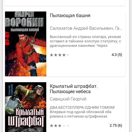
Пылающая башня
Саломатов Андрей Васильевич, Гарин Максим, Воронин Андрей
Высланный из страны олигарх, уезжая
оставил в тайнике золотую статуэтку, с
драгоценными камнями. Через
несколько лет, желая забрать ее, люди
олигарха обнаружили, что...
4.3
(5)
Крылатый штрафбат.
Пылающие небеса
Савицкий Георгий
ДВА БЕСТСЕЛЛЕРА ОДНИМ ТОМОМ!
Впервые под одной обложкой оба
романа о летчиках-штрафниках
Великой Отечественной! Их не
величали сталинскими соколами и не
2.75
(6)
представляли...