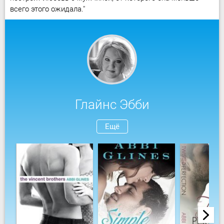
всего этого ожидала."
Глайнс Эбби
Ещё