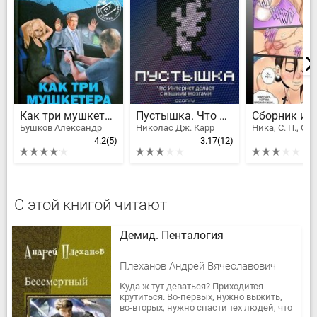
Как три мушкетëра
Пустышка. Что Интернет делает с нашими мозгами
Бушков Александр
Николас Дж. Карр
4.2
(5)
3.17
(12)
С этой книгой читают
Демид. Пенталогия
Плеханов Андрей Вячеславович
Куда ж тут деваться? Приходится
крутиться. Во-первых, нужно выжить,
во-вторых, нужно спасти тех людей, что