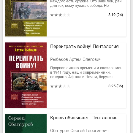
каждого есть оружие. Это Вавилон, рай
для тех, кому нужна свобода. Но
однажды в раю появились демоны…
Президент страны, торговец...
3.19
(24)
Переиграть войну! Пенталогия
Рыбаков Артем Олегович
Прорвав линию времени и оказавшись
в 1941 году, наши современники,
ветераны Афгана и Чечни, берутся
перекраивать историю и меняют ход
Великой Отечественной войны!
3.25
(36)
Кровь обязывает. Пенталогия
Обатуров Сергей Георгиевич