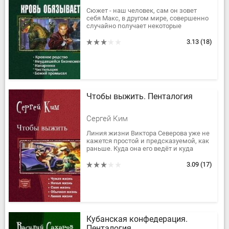
Сюжет - наш человек, сам он зовет
себя Макс, в другом мире, совершенно
случайно получает некоторые
способности. Как он ими распорядится,
правильно или нет, судить вам.
3.13
(18)
Чтобы выжить. Пенталогия
Сергей Ким
Линия жизни Виктора Северова уже не
кажется простой и предсказуемой, как
раньше. Куда она его ведёт и куда
выведет? От школьного фестиваля к
новому витку противостояния с...
3.09
(17)
Кубанская конфедерация.
Пенталогия