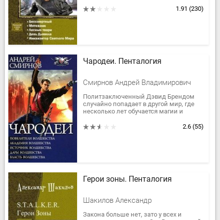
тебе дороги (хотя бы их). Увы, трудно
выбраться из трясины,...
1.91
(230)
Чародеи. Пенталогия
Смирнов Андрей Владимирович
Политзаключенный Дэвид Брендом
случайно попадает в другой мир, где
несколько лет обучается магии и
воинским искусствам. Этот мир
невероятным образом увлекает его, и...
2.6
(55)
Герои зоны. Пенталогия
Шакилов Александр
Закона больше нет, зато у всех и