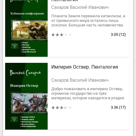
Сахаров Василий Иванович
Планета Земля пережила катаклизм, и
от привычного мира остались лишь
осколки. Большая часть человечества
погибла в результате применения
боевого модифицированного...
3.05
(12)
Империя Оствер. Пенталогия
Сахаров Василий Иванович
Добро пожаловать в империю Оствер,
огромное государство на трех
материках, которое находится в упадке
и где не все так просто, как может
показаться вначале, а люди и...
3.36
(17)