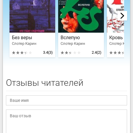
Без веры
Вслепую
Слотер Карин
Слотер Карин
Слотер Кари
3.4
(3)
2.4
(2)
Отзывы читателей