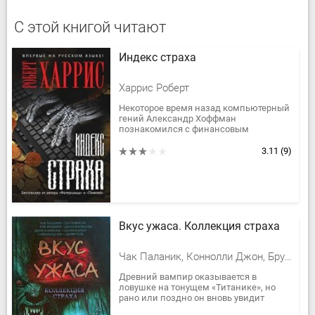
С этой книгой читают
Индекс страха
Харрис Роберт
Некоторое время назад компьютерный
гений Александр Хоффман
познакомился с финансовым
аналитиком Хьюго Квери. Тот
предложил ученому создать
3.11
(9)
интеллектуальную электронную...
Вкус ужаса. Коллекция страха
Чак Паланик, Коннолли Джон, Брукс Макс, Брэдбери Рэй Дуглас, Мэтисон Ричард, Вебер Дэвид Марк, Баркер Клайв, Андерсон Кевин Джей, Ярбро Челси Куинн, Кэмпбелл Дж. Рэмсей, Хэмбли Барбара, Холдер Нэнси, Ламли Брайан, Лэннес Роберта, Мортон Лиза, Грэм Хизер, Кларк Саймон, Роберт Маселло, Нолан Уильям Фрэнсис, Шоу Дэвид Джей, Дью Тананарив, Вебер Стивен, Гаррис Мик, Ховисон Дэл, Гелб Джефф, Лэнсдейл Джо Р., Фаррис Джон, Лэймон Ричард, Эткинс Питер, Хэррихаусен Рэй, Харрисон Джон
Древний вампир оказывается в
ловушке на тонущем «Титанике», но
рано или поздно он вновь увидит
лунный свет… Лучший друг человека