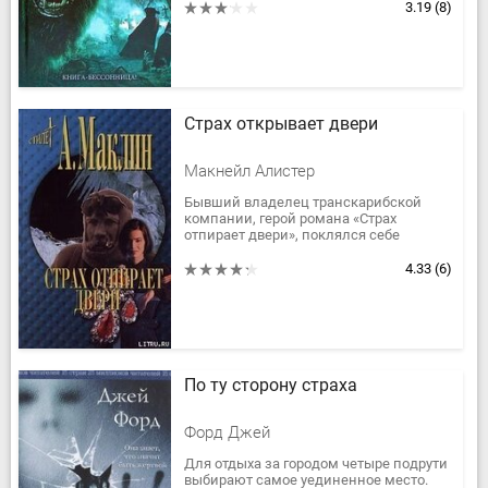
превращается в его самый страшный...
3.19
(8)
Страх открывает двери
Макнейл Алистер
Бывший владелец транскарибской
компании, герой романа «Страх
отпирает двери», поклялся себе
отомстить человеку, явившемуся
причиной гибели самых близких ему
4.33
(6)
людей – жены...
По ту сторону страха
Форд Джей
Для отдыха за городом четыре подрути
выбирают самое уединенное место.