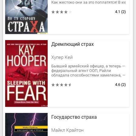
Как жестоко они за это поплатятся! В их
дом явились очень опасные гости,
чтобы забрать спрятанное...
4.1
(2)
Дремлющий страх
Хупер Кей
Бывший армейский офицер, а теперь —
федеральный агент ООП, Райли
обладала способностями хамелеона, —
ясновидящая, способная смешаться с
окружающим миром, быть любым...
4.6
(2)
Государство страха
Майкл Крайтон