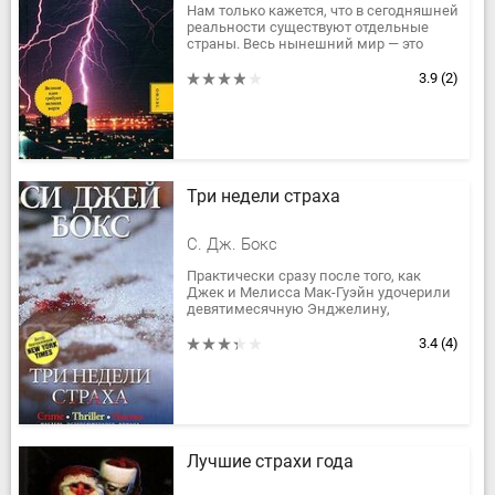
Нам только кажется, что в сегодняшней
реальности существуют отдельные
страны. Весь нынешний мир — это
одно огромное Государство Страха.
Ведь только опираясь на страх,...
3.9
(2)
Три недели страха
С. Дж. Бокс
Практически сразу после того, как
Джек и Мелисса Мак-Гуэйн удочерили
девятимесячную Энджелину,
биологический отец девочки захотел
вернуть ее себе. Обеспокоенные...
3.4
(4)
Лучшие страхи года